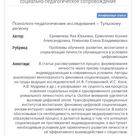
социально-педагогическое сопровождение
Конференци статья
Психолого-педагогические исследования – Тульскому
региону
Автор:
Еремичева Яна Юрьевна, Ермоленко Ксения
Александровна, Романова Елена Владимировна
Рубрика:
Проблемы обучения, развития, воспитания и
социализации личности обучающегося в условиях
цифровизации
Аннотаци:
В статье рассматривается процесс формирования
личности через призму социализации и
индивидуализации в современных условиях. Авторы
анализируют многогранность феномена социализации, опираясь
на труды ведущих исследователей (Н.Ф. Головановой, И.С. Кона,
А.В. Мудрика и др.), и раскрывают её сущность как процесса
освоения социальных норм и одновременного развития
уникального личностного опыта. Особое внимание уделяется
вызовам цифровой эпохи: трансформации традиционных
институтов воспитания, феномену цифровой социализации,
рискам интернет-зависимости и кризису идентичности. В работе
обосновывается необходимость интеграции медиаграмотности в
образовательный процесс и делается вывод о том, что успешная
социализация не противоречит индивидуализации, а выступает
необходимым условием для гармоничного развития личности и
её эффективного взаимодействия с обществом.