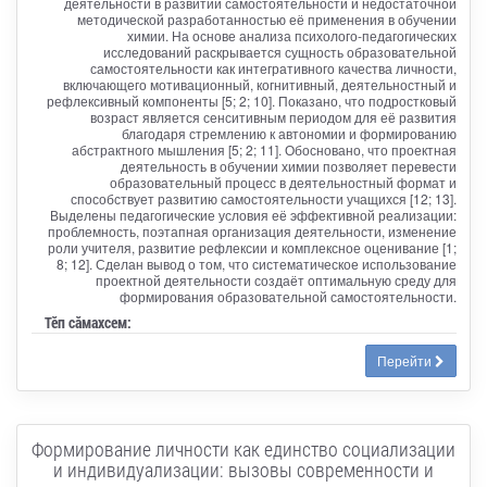
деятельности в развитии самостоятельности и недостаточной
методической разработанностью её применения в обучении
химии. На основе анализа психолого-педагогических
исследований раскрывается сущность образовательной
самостоятельности как интегративного качества личности,
включающего мотивационный, когнитивный, деятельностный и
рефлексивный компоненты [5; 2; 10]. Показано, что подростковый
возраст является сенситивным периодом для её развития
благодаря стремлению к автономии и формированию
абстрактного мышления [5; 2; 11]. Обосновано, что проектная
деятельность в обучении химии позволяет перевести
образовательный процесс в деятельностный формат и
способствует развитию самостоятельности учащихся [12; 13].
Выделены педагогические условия её эффективной реализации:
проблемность, поэтапная организация деятельности, изменение
роли учителя, развитие рефлексии и комплексное оценивание [1;
8; 12]. Сделан вывод о том, что систематическое использование
проектной деятельности создаёт оптимальную среду для
формирования образовательной самостоятельности.
Тӗп сӑмахсем:
Перейти
Формирование личности как единство социализации
и индивидуализации: вызовы современности и