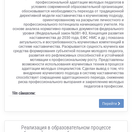
профессиональной адаптации молодых педагогов в
условиях современной образовательной организации;
обосновывается необходимость перехода от традиционной
директивной модели наставничества к коучинговому подходу,
ориентированному на раскрытие личностного и
профессионального потенциала начинающего учителя. На
основе анализа нормативно-правовых документов федерального
уровня (Федеральный закон №381-ФЗ, Концепция развития
наставничества до 2030 года, ЕФС НМС и др.) показана
актуальность и востребованность коучинговых компетенций в
системе наставничества. Раскрывается сущность коучинга как
средства формирования субъектной позиции молодого педагога,
развития его рефлексивных способностей и устойчивой
мотивации к профессиональному росту. Представлены
возможности использования коучинговых техник в процессе
адаптации молодых специалистов. Сделан вывод о том, что
внедрение коучингового подхода в систему наставничества
способствует сокращению адаптационного периода, снижению
риска профессионального выгорания и закреплению молодых
педагогов в профессии.
Тӗп сӑмахсем:
Перейти
Реализация в образовательном процессе