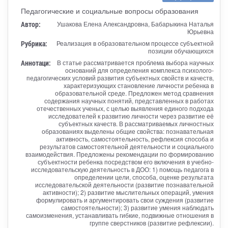
Педагогические и социальные вопросы образования
Автор:
Ушакова Елена Александровна, Бабарыкина Наталья
Юрьевна
Рубрика:
Реализация в образовательном процессе субъектной
позиции обучающихся
Аннотаци:
В статье рассматривается проблема выбора научных
оснований для определения комплекса психолого-
педагогических условий развития субъектных свойств и качеств,
характеризующих становление личности ребенка в
образовательной среде. Предложен метод сравнения
содержания научных понятий, представленных в работах
отечественных ученых, с целью выявления единого подхода
исследователей к развитию личности через развитие её
субъектных качеств. В рассматриваемых личностных
образованиях выделены общие свойства: познавательная
активность, самостоятельность, рефлексия способа и
результатов самостоятельной деятельности и социального
взаимодействия. Предложены рекомендации по формированию
субъектности ребенка посредством его включения в учебно-
исследовательскую деятельность в ДОО: 1) помощь педагога в
определении цели, способа, оценке результата
исследовательской деятельности (развитие познавательной
активности); 2) развитие мыслительных операций, умения
формулировать и аргументировать свои суждения (развитие
самостоятельности); 3) развитие умения наблюдать
самоизменения, устанавливать гибкие, подвижные отношения в
группе сверстников (развитие рефлексии).