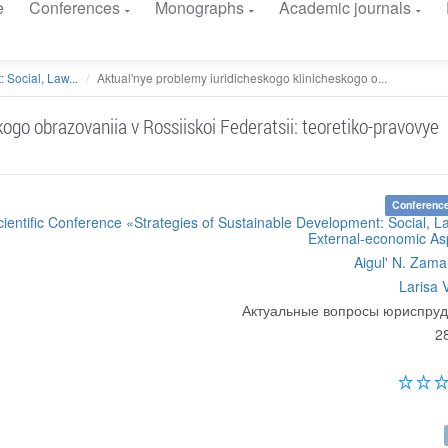
e
Conferences
Monographs
Academic journals
 Social, Law...
Aktual'nye problemy iuridicheskogo klinicheskogo o...
ogo obrazovaniia v Rossiiskoi Federatsii: teoretiko-pravovye
Conference
cientific Conference «Strategies of Sustainable Development: Social, 
External-economic As
Aigul' N. Zam
Larisa 
Актуальные вопросы юриспру
2