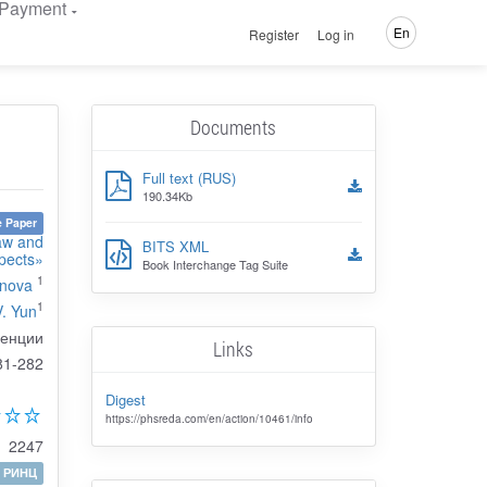
Payment
En
Register
Log in
Documents
Full text (RUS)
190.34Kb
 Paper
Law and
BITS XML
pects»
Book Interchange Tag Suite
1
anova
1
V. Yun
денции
Links
81-282
Digest
https://phsreda.com/en/action/10461/info
2247
РИНЦ