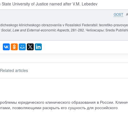
State University of Justice named after V.M. Lebedev
GOST
dicheskogo klinicheskogo obrazovaniia v Rossiiskoi Federatsii: teoretiko-pravovye
: Social, Law and External-economic Aspects
, 281-282. Чебоксары: Sreda Publish
Related articles
проблемы юридического клинического образования в России. Клини
тами, позволяющими раскрыть его сущность для российского