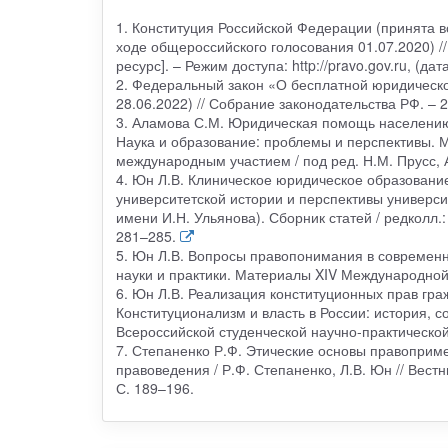
1. Конституция Российской Федерации (принята 
ходе общероссийского голосования 01.07.2020) 
ресурс]. – Режим доступа: http://pravo.gov.ru, (да
2. Федеральный закон «О бесплатной юридическо
28.06.2022) // Собрание законодательства РФ. – 2
3. Аламова С.М. Юридическая помощь населению:
Наука и образование: проблемы и перспективы. 
международным участием / под ред. Н.М. Прусс, А
4. Юн Л.В. Клиническое юридическое образование
университетской истории и перспективы универси
имени И.Н. Ульянова). Сборник статей / редколл.:
281–285.
5. Юн Л.В. Вопросы правопонимания в современно
науки и практики. Материалы XIV Международной н
6. Юн Л.В. Реализация конституционных прав гра
Конституционализм и власть в России: история, 
Всероссийской студенческой научно-практической
7. Степаненко Р.Ф. Этические основы правоприм
правоведения / Р.Ф. Степаненко, Л.В. Юн // Вестн
С. 189–196.