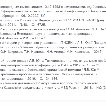
всенародным голосованием 12.12.1993 с изменениями, одобренным
// Официальный интернет-портал правовой информации [Электрон
та обращения: 06.10.2022).
й помощи в Российской Федерации» от 21.11.2011 N 324-ФЗ (ред. 
8.11.2011. – №48. – Ст. 6725.
 вопросы сравнительного правоведения / С.М. Аламова, Л.В. Юн /
Материалы Ежегодной научно-практической конференции с
.А. Аюпова. – 2018. – С. 3–7.
 в истории университета управления «ТИСБИ» / Л.В. Юн // Паради
тетологии (к 50-летию Чувашского государственного университета
 О.Н. Широков, Т.Н. Иванова, Н.Н. Агеева, М.Н. Краснова. – 2017. –
й теории права / Л.В. Юн // Татищевские чтения: актуальные про
аучно-практической конференции. – В 4 т. – 2017. – С. 67–71.
ждан на оказание бесплатной юридической помощи / Л.В. Юн //
современные проблемы и перспективы. Сборник материалов IV
 конференции. – 2019. – С. 134–136.
енительной деятельности: актуальные вопросы теоретического
ик Казанского юридического института МВД России. – 2018. – №2 (32