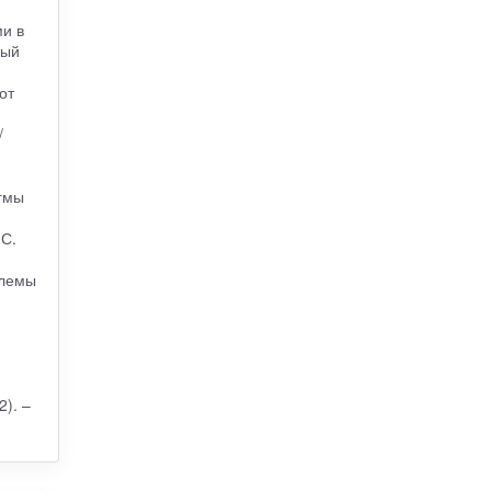
и в
ный
от
/
гмы
 С.
блемы
). –