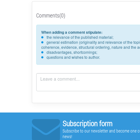
Comments(0)
When adding a comment stipulate:
the relevance of the published material;
general estimation (originality and relevance of the to
coherence, evidence, structural ordering, nature and the acc
disadvantages, shortcomings;
questions and wishes to author.
Subscription form
Subscribe to our newsletter and become one of t
news!