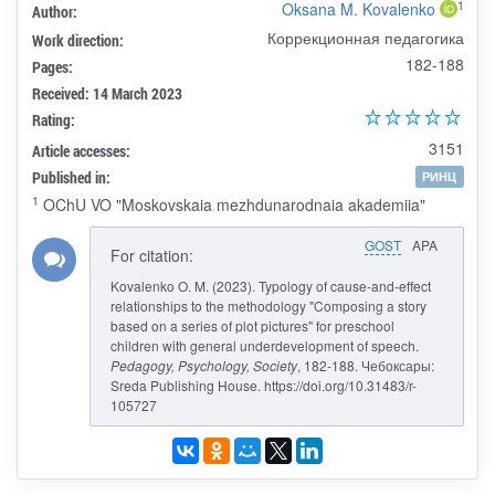
1
Oksana M. Kovalenko
Author:
Коррекционная педагогика
Work direction:
182-188
Pages:
Received: 14 March 2023
Rating:
3151
Article accesses:
Published in:
РИНЦ
1
OChU VO "Moskovskaia mezhdunarodnaia akademiia"
GOST
APA
For citation:
Kovalenko O. M. (2023). Typology of cause-and-effect
relationships to the methodology "Composing a story
based on a series of plot pictures" for preschool
children with general underdevelopment of speech.
Pedagogy, Psychology, Society
, 182-188. Чебоксары:
Sreda Publishing House. https://doi.org/10.31483/r-
105727