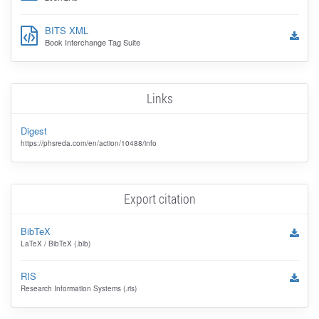
BITS XML
Book Interchange Tag Suite
Links
Digest
https://phsreda.com/en/action/10488/info
Export citation
BibTeX
LaTeX / BibTeX (.bib)
RIS
Research Information Systems (.ris)