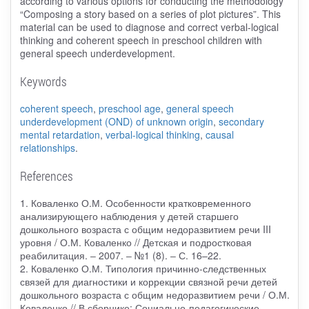
according to various options for conducting the methodology
“Composing a story based on a series of plot pictures”. This
material can be used to diagnose and correct verbal-logical
thinking and coherent speech in preschool children with
general speech underdevelopment.
Keywords
coherent speech
,
preschool age
,
general speech
underdevelopment (OND) of unknown origin
,
secondary
mental retardation
,
verbal-logical thinking
,
causal
relationships
.
References
1. Коваленко О.М. Особенности кратковременного
анализирующего наблюдения у детей старшего
дошкольного возраста с общим недоразвитием речи III
уровня / О.М. Коваленко // Детская и подростковая
реабилитация. ‒ 2007. ‒ №1 (8). ‒ С. 16–22.
2. Коваленко О.М. Типология причинно-следственных
связей для диагностики и коррекции связной речи детей
дошкольного возраста с общим недоразвитием речи / О.М.
Коваленко // В сборнике: Социально-педагогические