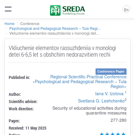
En
Home
Conference
Psychological and Pedagogical Research – Tula Regi...
Vkliuchenie elementov rassuzhdeniia v monologi det...
Vkliuchenie elementov rassuzhdeniia v monologi
detei 6-6,5 let s obshchim nedorazvitiem rechi
Conference Paper
Regional Scientific-Practical Conference
Published in:
«Psychological and Pedagogical Research – Tula
Region»
1
Iana V. Izotova
Author:
2
Svetlana G. Leshchenko
Scientific adviser:
Security of educational activities during
Work direction:
quarantine measures
277-280
Pages:
Received: 11 May 2025