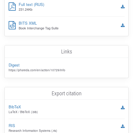
Full text (RUS)
231.24Kb
BITS XML
Book Interchange Tag Suite
Links
Digest
https://phsreda.com/en/action/10729/info
Export citation
BibTeX
LaTeX / BibTeX (.bib)
RIS
Research Information Systems (.ris)