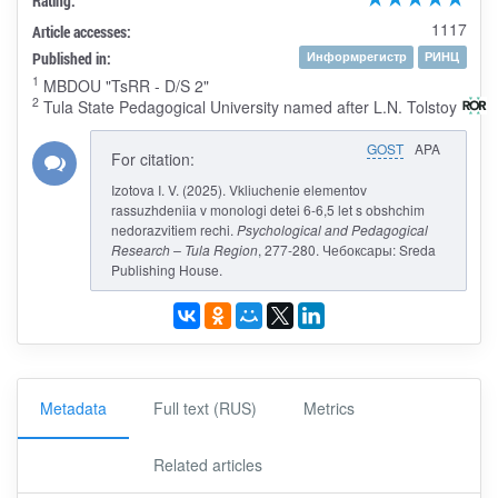
Rating:
1117
Article accesses:
Published in:
Информрегистр
РИНЦ
1
MBDOU "TsRR - D/S 2"
2
Tula State Pedagogical University named after L.N. Tolstoy
GOST
APA
For citation:
Izotova I. V. (2025). Vkliuchenie elementov
rassuzhdeniia v monologi detei 6-6,5 let s obshchim
nedorazvitiem rechi.
Psychological and Pedagogical
Research – Tula Region
, 277-280. Чебоксары: Sreda
Publishing House.
Metadata
Full text (RUS)
Metrics
Related articles