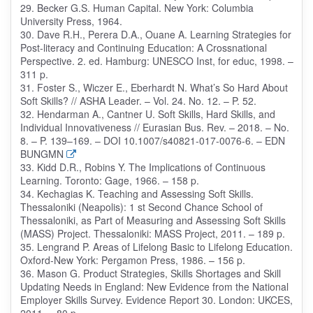
29. Becker G.S. Human Capital. New York: Columbia
University Press, 1964.
30. Dave R.H., Perera D.A., Ouane A. Learning Strategies for
Post-literacy and Continuing Education: A Crossnational
Perspective. 2. ed. Hamburg: UNESCO Inst, for educ, 1998. –
311 p.
31. Foster S., Wiczer E., Eberhardt N. What’s So Hard About
Soft Skills? // ASHA Leader. – Vol. 24. No. 12. – P. 52.
32. Hendarman A., Cantner U. Soft Skills, Hard Skills, and
Individual Innovativeness // Eurasian Bus. Rev. – 2018. – No.
8. – P. 139–169. – DOI 10.1007/s40821-017-0076-6. – EDN
BUNGMN
33. Kidd D.R., Robins Y. The Implications of Continuous
Learning. Toronto: Gage, 1966. – 158 p.
34. Kechagias K. Teaching and Assessing Soft Skills.
Thessaloniki (Neapolis): 1 st Second Chance School of
Thessaloniki, as Part of Measuring and Assessing Soft Skills
(MASS) Project. Thessaloniki: MASS Project, 2011. – 189 p.
35. Lengrand P. Areas of Lifelong Basic to Lifelong Education.
Oxford-New York: Pergamon Press, 1986. – 156 p.
36. Mason G. Product Strategies, Skills Shortages and Skill
Updating Needs in England: New Evidence from the National
Employer Skills Survey. Evidence Report 30. London: UKCES,