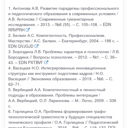
1. Антонова А.В. Развитие парадигмы профессионального
и педагогического образования в современных условиях /
А.В. Антонова // Современные гуманитарные
исследования. – 2013. – №6 (55). – С. 105–108. – EDN
RRVPRH
2. Белкин А.С. Компетентность. Профессионализм.
Мастерство / А.С. Белкин. – Екатеринбург, 2004. – 188 с. –
EDN QVJGJD
3. Бороздина Л.В. Проблемы характера и психологии / Л.В.
Бороздина // Вопросы психологии. – 2012. – №1. – С. 36–
43. – EDN PXTBVF
4. Васецкая Н.О. Интегрированные инновационные
структуры как инструмент подготовки кадров / Н.О.
Васецкая // Экономика образования. – 2019. – №6. – С.
62–71.
5. Вербицкий А.А. Компетентностный и личностный
подходы в образовании. Проблемы интеграции /
А.А. Вербицкий, О.Л. Ларионова. – М.: Логос, 2009. – 336
с.
6. Горлицина О.А. Проблема формирования графо-
технологической грамотности у будущих специалистов
технического профиля / О.А. Горлицина // Педагогический
журнал Башкортостана. – 2016. – №6. – С. 119–132. DOI: