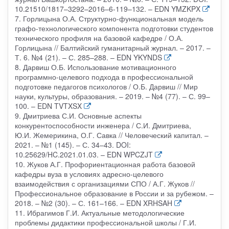
10.21510/1817–3292–2016–6-119–132. – EDN YMZKPX
7. Горлицына О.А. Структурно-функциональная модель
графо-технологического компонента подготовки студентов
технического профиля на базовой кафедре / О.А.
Горлицына // Балтийский гуманитарный журнал. – 2017. –
Т. 6. №4 (21). – С. 285–288. – EDN YKYNDS
8. Дарвиш О.Б. Использование мотивационного
программно-целевого подхода в профессиональной
подготовке педагогов психологов / О.Б. Дарвиш // Мир
науки, культуры, образования. – 2019. – №4 (77). – С. 99–
100. – EDN TVTXSX
9. Дмитриева С.И. Основные аспекты
конкурентоспособности инженера / С.И. Дмитриева,
Ю.И. Жемерикина, О.Г. Савка // Человеческий капитал. –
2021. – №1 (145). – С. 34–43. DOI:
10.25629/HC.2021.01.03. – EDN WPCZJT
10. Жуков А.Г. Профориентационная работа базовой
кафедры вуза в условиях адресно-целевого
взаимодействия с организациями СПО / А.Г. Жуков //
Профессиональное образование в России и за рубежом. –
2018. – №2 (30). – С. 161–166. – EDN XRHSAH
11. Ибрагимов Г.И. Актуальные методологические
проблемы дидактики профессиональной школы / Г.И.