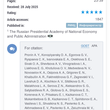
23-39
Pages:
Received: 28 July 2025
Rating:
1847
Article accesses:
Published in:
РИНЦ
Информрегистр
1
The Russian Presidential Academy of National Economy
and Public Administration
GOST
APA
For citation:
Pronin A. Y., Konoplyansky D. A., Egorova G. V.,
Ryspaeva C. K., Ivanovskaia E. A., Orekhova S. E.,
Sivak O. A., Shevtsova A. V., Vinogradova I. A.,
Liakhova E. G., Khotuliova O. V., Medvedeva N. V.,
Novoselov K. A., Osipova A. A., Grigorev E. N.,
Khaibullin A. R., Fakhretdinova G. F., Zagrevskii V. I.,
Lavshuk D. A., Klochkov A. V., Sitdikova G. R.,
Malakhova L. A., Serova Z. N., Aleksandrov S. G.,
Satybaldieva R. A., Glotova G. A., Shipilova E. S.,
Koreneva A. V., Prisakaru E. I., Kazkanova C. T.,
Mukambetova G. B., Kazkanova C. T., Spiridonov E. A.,
Vasileva I. S., Shvaikina N. S., Pavlenko S. A.,
Akhmadeeva E. V., Pavlenko S. A., Zaluzhnaia M. V.,