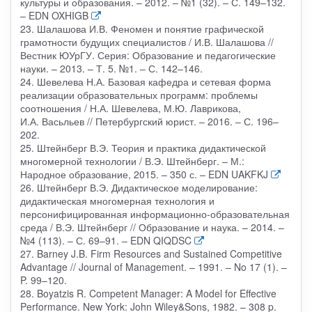
культуры и образования. – 2012. – №1 (32). – С. 149–132.
– EDN OXHIGB
23. Шалашова И.В. Феномен и понятие графической
грамотности будущих специалистов / И.В. Шалашова //
Вестник ЮУрГУ. Серия: Образование и педагогические
науки. – 2013. – Т. 5. №1. – С. 142–146.
24. Шевелева Н.А. Базовая кафедра и сетевая форма
реализации образовательных программ: проблемы
соотношения / Н.А. Шевелева, М.Ю. Лаврикова,
И.А. Васьльев // Петербургский юрист. – 2016. – С. 196–
202.
25. Штейнберг В.Э. Теория и практика дидактической
многомерной технологии / В.Э. Штейнберг. – М.:
Народное образование, 2015. – 350 с. – EDN UAKFKJ
26. Штейнберг В.Э. Дидактическое моделирование:
дидактическая многомерная технология и
персонифицированная информационно-образовательная
среда / В.Э. Штейнберг // Образование и наука. – 2014. –
№4 (113). – С. 69–91. – EDN QIQDSC
27. Barney J.B. Firm Resources and Sustained Competitive
Advantage // Journal of Management. – 1991. – No 17 (1). –
P. 99–120.
28. Boyatzis R. Competent Manager: A Model for Effective
Performance. New York: John Wiley&Sons, 1982. – 308 p.