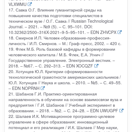
VLXWMU
17. Савка О.Г. Влияние гуманитарной среды на
повышение качества подготовки специалистов в
техническом вузе / О.Г. Савка // Russian Technological
Journal. – 2021. – №9 (5). – С. 95–101. DOI:
10.32362/2500–316X-2021–9-5–95–101. – EDN ZHVCPX
18. Смирнов И.П. Человек-образование-профессия-
личность / И.П. Смирнов. – М.: Граф-пресс, 2002. – 420 с.
19. Флек М.Б. Роль базовой кафедры в формировании
человеческого капитала / М.Б. Флек, Е.А. Угнич //
Государственное управление. Электронный вестник. –
2018. – №67. – С. 292–313. – EDN XOCQZF
20. Хотунцев Ю.Л. Критерии сформированности
технологической грамотности американских школьников /
Ю.Л. Хотунцев // Наука и школа. – 2010. – №5. – С. 49–55.
– EDN NOPRNH
21. Шабанов Г.И. Практико-ориентированная
направленность в обучении на основе взаимосвязи вуза и
предприятия / Г.И. Шабанов // Учебный эксперимент в
образовании. – 2018. – №2. – С. 24–28. – EDN UWUGPF
22. Шалаев И.К. Мотивационное программно-целевое
управление в сфере образования: инновационный
потенциал и его реализация / И.К. Шалаев // Мир науки,