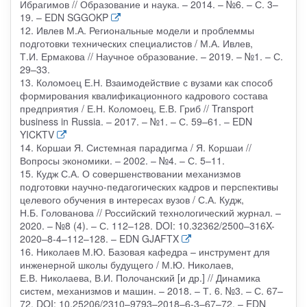
Ибрагимов // Образование и наука. – 2014. – №6. – С. 3–
19. – EDN SGGOKP
12. Ивлев М.А. Региональные модели и проблеммы
подготовки технических специалистов / М.А. Ивлев,
Т.И. Ермакова // Научное образование. – 2019. – №1. – С.
29–33.
13. Коломоец Е.Н. Взаимодействие с вузами как способ
формирования квалификационного кадрового состава
предприятия / Е.Н. Коломоец, Е.В. Гриб // Transport
business in Russia. – 2017. – №1. – С. 59–61. – EDN
YICKTV
14. Коршаи Я. Системная парадигма / Я. Коршаи //
Вопросы экономики. – 2002. – №4. – С. 5–11.
15. Кудж С.А. О совершенствовании механизмов
подготовки научно-педагогических кадров и перспективы
целевого обучения в интересах вузов / С.А. Кудж,
Н.Б. Голованова // Российский технологический журнал. –
2020. – №8 (4). – С. 112–128. DOI: 10.32362/2500–316X-
2020–8-4–112–128. – EDN GJAFTX
16. Николаев М.Ю. Базовая кафедра – инструмент для
инженерной школы будущего / М.Ю. Николаев,
Е.В. Николаева, В.И. Полочанский [и др.] // Динамика
систем, механизмов и машин. – 2018. – Т. 6. №3. – С. 67–
72. DOI: 10.25206/2310–9793–2018–6-3–67–72. – EDN