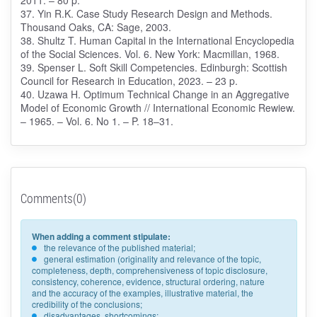
2011. – 80 p.
37. Yin R.K. Case Study Research Design and Methods.
Thousand Oaks, CA: Sage, 2003.
38. Shultz T. Human Capital in the International Encyclopedia
of the Social Sciences. Vol. 6. New York: Macmillan, 1968.
39. Spenser L. Soft Skill Competencies. Edinburgh: Scottish
Council for Research in Education, 2023. – 23 p.
40. Uzawa H. Optimum Technical Change in an Aggregative
Model of Economic Growth // International Economic Rewiew.
– 1965. – Vol. 6. No 1. – P. 18–31.
Comments(0)
When adding a comment stipulate:
the relevance of the published material;
general estimation (originality and relevance of the topic,
completeness, depth, comprehensiveness of topic disclosure,
consistency, coherence, evidence, structural ordering, nature
and the accuracy of the examples, illustrative material, the
credibility of the conclusions;
disadvantages, shortcomings;