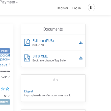
Payment
En
Register
Log in
Documents
Full text (RUS)
293.01Kb
 Paper
gogical
BITS XML
Space»
Book Interchange Tag Suite
1
geeva
ование
15-317
Links
Digest
517
https://phsreda.com/en/action/10876/info
гистр