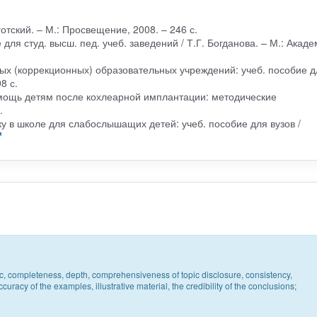
отский. – М.: Просвещение, 2008. – 246 с.
для студ. высш. пед. учеб. заведений / Т.Г. Богданова. – М.: Акаде
ных (коррекционных) образовательных учреждений: учеб. пособие д
8 с.
омощь детям после кохлеарной имплантации: методические
.
ку в школе для слабослышащих детей: учеб. пособие для вузов /
pic, completeness, depth, comprehensiveness of topic disclosure, consistency,
uracy of the examples, illustrative material, the credibility of the conclusions;