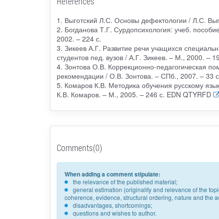
References
1. Выготский Л.С. Основы дефектологии / Л.С. Выг
2. Богданова Т.Г. Сурдопсихология: учеб. пособие 
2002. – 224 с.
3. Зикеев А.Г. Развитие речи учащихся специаль
студентов пед. вузов / А.Г. Зикеев. – М., 2000. – 19
4. Зонтова О.В. Коррекционно-педагогическая п
рекомендации / О.В. Зонтова. – СПб., 2007. – 33 с
5. Комаров К.В. Методика обучения русскому язы
К.В. Комаров. – М., 2005. – 246 с. EDN QTYRFD
Comments(0)
When adding a comment stipulate:
the relevance of the published material;
general estimation (originality and relevance of the to
coherence, evidence, structural ordering, nature and the acc
disadvantages, shortcomings;
questions and wishes to author.