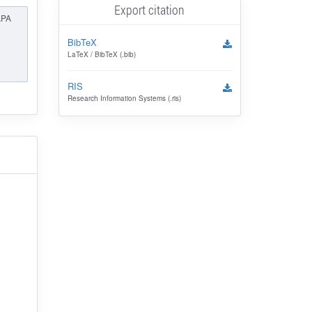
Export citation
APA
BibTeX
LaTeX / BibTeX (.bib)
RIS
Research Information Systems (.ris)