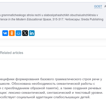
GOST
ia grammaticheskogo stroia rechi u slaboslyshashchikh obuchaiushchikhsia v
ience in the Modern Educational Space
, 315-317. Чебоксары: Sreda Publishing
Related articles
пецифики формирования базового грамматического строя речи у
школе. Обоснована необходимость семантической работы с
и с преобладанием образной памяти), а также создания речевых
ции: лексико-семантический, синтаксический и текстовый уровни.
собствует социальной адаптации слабослышащих детей.