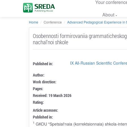
Your conferenc
About
Home
Conference
Advanced Pedagogical Experience in t
Osobennosti formirovaniia grammaticheskogo 
nachal'noi shkole
IX All-Russian Scientific Conf
Published in:
Author:
Work direction:
Pages:
Received: 19 March 2026
Rating:
Article accesses:
Published in:
1
GKOU "Spetsial'naia (korrektsionnaia) shkola-inter