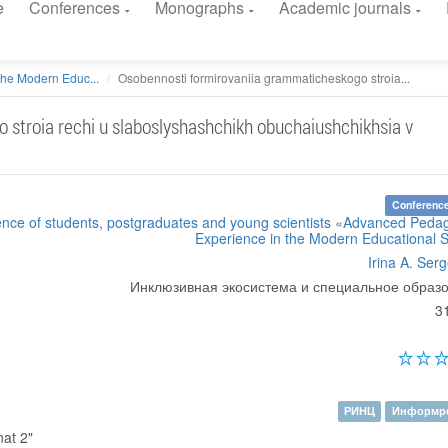
e
Conferences
Monographs
Academic journals
he Modern Educ...
Osobennosti formirovaniia grammaticheskogo stroia...
stroia rechi u slaboslyshashchikh obuchaiushchikhsia v
Conference
erence of students, postgraduates and young scientists «Advanced Peda
Experience in the Modern Educational 
Irina A. Ser
Инклюзивная экосистема и специальное образ
3
РИНЦ
Информре
nat 2"