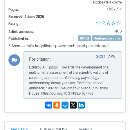
эффективность
183-191
Pages:
Received: 4 June 2026
Rating:
406
Article accesses:
Published in:
РИНЦ
Информрегистр
1
Assotsiatsiia kognitivno-povedencheskoi psikhoterapii
GOST
APA
For citation:
Ezhikov A. I. (2026). Towards the development of a
multi-criteria assessment of the scientific validity of
coaching approaches.
Coaching psychology:
methodology, theory, practice. Evidence-based
approach
, 183-191. Чебоксары: Sreda Publishing
House. https://doi.org/10.31483/r-167708
Metadata
Full text (RUS)
Metrics