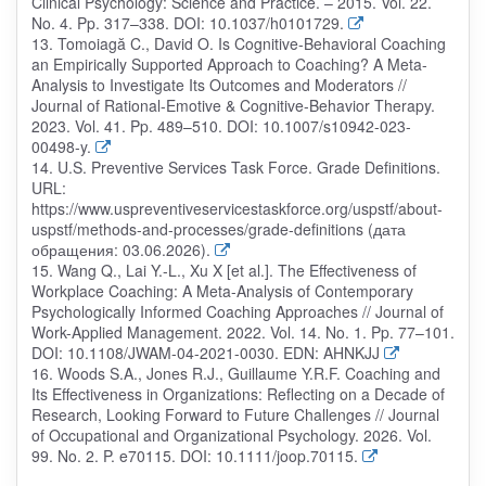
Clinical Psychology: Science and Practice. – 2015. Vol. 22.
No. 4. Pp. 317–338. DOI: 10.1037/h0101729.
13. Tomoiagă C., David O. Is Cognitive-Behavioral Coaching
an Empirically Supported Approach to Coaching? A Meta-
Analysis to Investigate Its Outcomes and Moderators //
Journal of Rational-Emotive & Cognitive-Behavior Therapy.
2023. Vol. 41. Pp. 489–510. DOI: 10.1007/s10942-023-
00498-y.
14. U.S. Preventive Services Task Force. Grade Definitions.
URL:
https://www.uspreventiveservicestaskforce.org/uspstf/about-
uspstf/methods-and-processes/grade-definitions (дата
обращения: 03.06.2026).
15. Wang Q., Lai Y.-L., Xu X [et al.]. The Effectiveness of
Workplace Coaching: A Meta-Analysis of Contemporary
Psychologically Informed Coaching Approaches // Journal of
Work-Applied Management. 2022. Vol. 14. No. 1. Pp. 77–101.
DOI: 10.1108/JWAM-04-2021-0030. EDN: AHNKJJ
16. Woods S.A., Jones R.J., Guillaume Y.R.F. Coaching and
Its Effectiveness in Organizations: Reflecting on a Decade of
Research, Looking Forward to Future Challenges // Journal
of Occupational and Organizational Psychology. 2026. Vol.
99. No. 2. P. e70115. DOI: 10.1111/joop.70115.