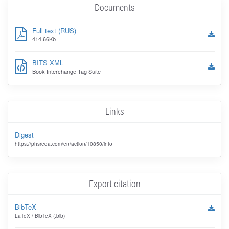
Documents
Full text (RUS)
414.66Kb
BITS XML
Book Interchange Tag Suite
Links
Digest
https://phsreda.com/en/action/10850/info
Export citation
BibTeX
LaTeX / BibTeX (.bib)