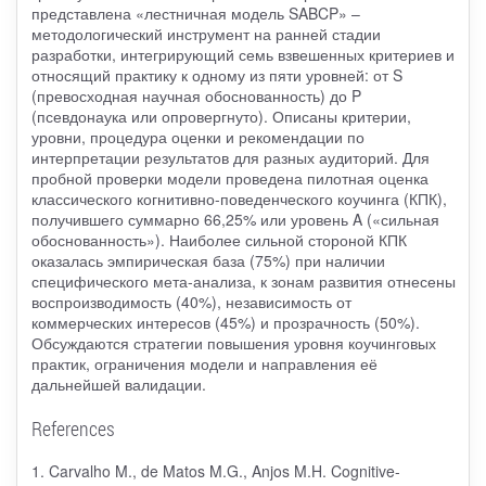
представлена «лестничная модель SABCP» –
методологический инструмент на ранней стадии
разработки, интегрирующий семь взвешенных критериев и
относящий практику к одному из пяти уровней: от S
(превосходная научная обоснованность) до P
(псевдонаука или опровергнуто). Описаны критерии,
уровни, процедура оценки и рекомендации по
интерпретации результатов для разных аудиторий. Для
пробной проверки модели проведена пилотная оценка
классического когнитивно-поведенческого коучинга (КПК),
получившего суммарно 66,25% или уровень A («сильная
обоснованность»). Наиболее сильной стороной КПК
оказалась эмпирическая база (75%) при наличии
специфического мета-анализа, к зонам развития отнесены
воспроизводимость (40%), независимость от
коммерческих интересов (45%) и прозрачность (50%).
Обсуждаются стратегии повышения уровня коучинговых
практик, ограничения модели и направления её
дальнейшей валидации.
References
1. Carvalho M., de Matos M.G., Anjos M.H. Cognitive-