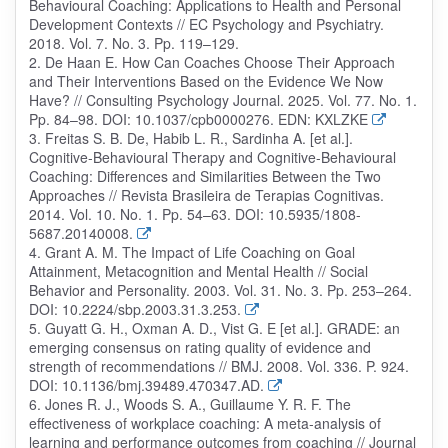
Behavioural Coaching: Applications to Health and Personal
Development Contexts // EC Psychology and Psychiatry.
2018. Vol. 7. No. 3. Pp. 119–129.
2. De Haan E. How Can Coaches Choose Their Approach
and Their Interventions Based on the Evidence We Now
Have? // Consulting Psychology Journal. 2025. Vol. 77. No. 1.
Pp. 84–98. DOI: 10.1037/cpb0000276. EDN: KXLZKE
3. Freitas S. B. De, Habib L. R., Sardinha A. [et al.].
Cognitive-Behavioural Therapy and Cognitive-Behavioural
Coaching: Differences and Similarities Between the Two
Approaches // Revista Brasileira de Terapias Cognitivas.
2014. Vol. 10. No. 1. Pp. 54–63. DOI: 10.5935/1808-
5687.20140008.
4. Grant A. M. The Impact of Life Coaching on Goal
Attainment, Metacognition and Mental Health // Social
Behavior and Personality. 2003. Vol. 31. No. 3. Pp. 253–264.
DOI: 10.2224/sbp.2003.31.3.253.
5. Guyatt G. H., Oxman A. D., Vist G. E [et al.]. GRADE: an
emerging consensus on rating quality of evidence and
strength of recommendations // BMJ. 2008. Vol. 336. P. 924.
DOI: 10.1136/bmj.39489.470347.AD.
6. Jones R. J., Woods S. A., Guillaume Y. R. F. The
effectiveness of workplace coaching: A meta-analysis of
learning and performance outcomes from coaching // Journal