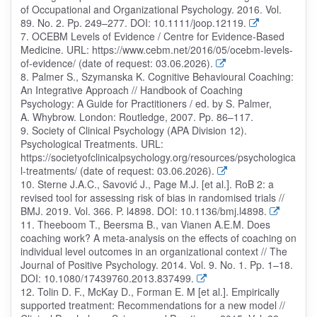
of Occupational and Organizational Psychology. 2016. Vol.
89. No. 2. Pp. 249–277. DOI: 10.1111/joop.12119.
7. OCEBM Levels of Evidence / Centre for Evidence-Based
Medicine. URL: https://www.cebm.net/2016/05/ocebm-levels-
of-evidence/ (date of request: 03.06.2026).
8. Palmer S., Szymanska K. Cognitive Behavioural Coaching:
An Integrative Approach // Handbook of Coaching
Psychology: A Guide for Practitioners / ed. by S. Palmer,
A. Whybrow. London: Routledge, 2007. Pp. 86–117.
9. Society of Clinical Psychology (APA Division 12).
Psychological Treatments. URL:
https://societyofclinicalpsychology.org/resources/psychologica
l-treatments/ (date of request: 03.06.2026).
10. Sterne J.A.C., Savović J., Page M.J. [et al.]. RoB 2: a
revised tool for assessing risk of bias in randomised trials //
BMJ. 2019. Vol. 366. P. l4898. DOI: 10.1136/bmj.l4898.
11. Theeboom T., Beersma B., van Vianen A.E.M. Does
coaching work? A meta-analysis on the effects of coaching on
individual level outcomes in an organizational context // The
Journal of Positive Psychology. 2014. Vol. 9. No. 1. Pp. 1–18.
DOI: 10.1080/17439760.2013.837499.
12. Tolin D. F., McKay D., Forman E. M [et al.]. Empirically
supported treatment: Recommendations for a new model //