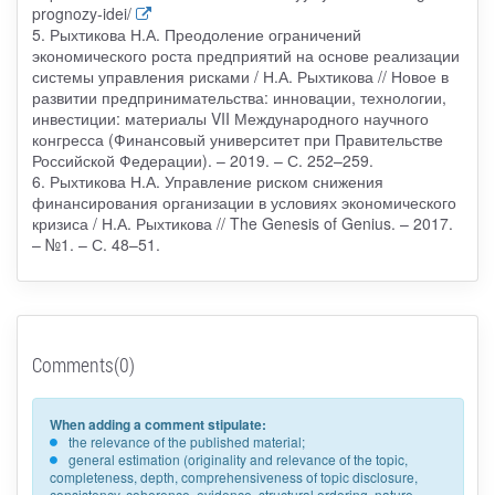
prognozy-idei/
5. Рыхтикова Н.А. Преодоление ограничений
экономического роста предприятий на основе реализации
системы управления рисками / Н.А. Рыхтикова // Новое в
развитии предпринимательства: инновации, технологии,
инвестиции: материалы VII Международного научного
конгресса (Финансовый университет при Правительстве
Российской Федерации). – 2019. – С. 252–259.
6. Рыхтикова Н.А. Управление риском снижения
финансирования организации в условиях экономического
кризиса / Н.А. Рыхтикова // The Genesis of Genius. – 2017.
– №1. – С. 48–51.
Comments(0)
When adding a comment stipulate:
the relevance of the published material;
general estimation (originality and relevance of the topic,
completeness, depth, comprehensiveness of topic disclosure,
consistency, coherence, evidence, structural ordering, nature