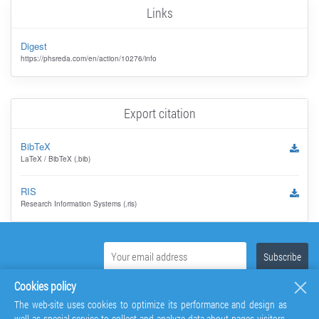
Links
Digest
https://phsreda.com/en/action/10276/info
Export citation
BibTeX
LaTeX / BibTeX (.bib)
RIS
Research Information Systems (.ris)
Cookies policy
The web-site uses cookies to optimize its performance and design as