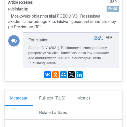
3821
Article accesses:
Published in:
РИНЦ
1
Moskovskii oblastnoi filial FGBOU VO "Rossiiskaia
akademiia narodnogo khoziaistva i gosudarstvennoi sluzhby
pri Prezidente RF"
GOST
APA
For citation:
Saarian B. V. (2021). Restorannyi biznes: problemy i
perspektivy razvitiia.
Topical issues of law, economic
and management
, 126-129. Чебоксары: Sreda
Publishing House.
Metadata
Full text (RUS)
Metrics
Related articles