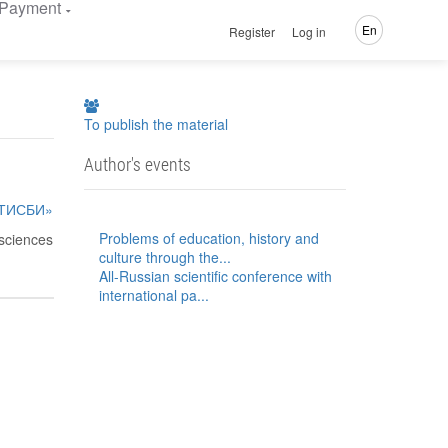
Payment
En
Register
Log in
To publish the material
Author's events
«ТИСБИ»
Problems of education, history and
 sciences
culture through the...
All-Russian scientific conference with
international pa...