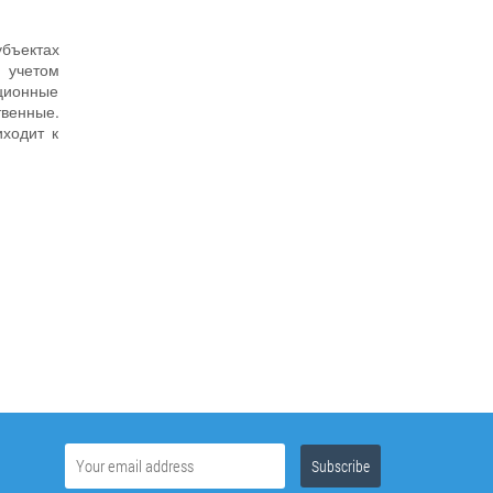
убъектах
с учетом
уционные
твенные.
иходит к