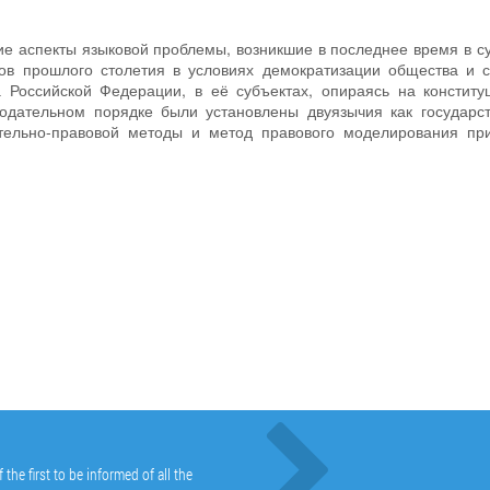
ие аспекты языковой проблемы, возникшие в последнее время в с
ов прошлого столетия в условиях демократизации общества и 
а Российской Федерации, в её субъектах, опираясь на констит
одательном порядке были установлены двуязычия как государс
нительно-правовой методы и метод правового моделирования пр
he first to be informed of all the