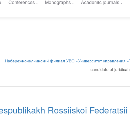
e
Conferences
Monographs
Academic journals
Набережночелнинский филиал УВО «Университет управления 
candidate of juridical
espublikakh Rossiiskoi Federatsii