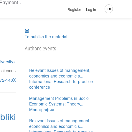
Payment
En
Register
Log in
To publish the material
Author's events
versity»
Relevant issues of management,
sciences
economics and economic s...
8272-148X
International Research-to-practice
conference
Management Problems in Socio-
Economic Systems: Theory,...
Монография
liki
Relevant issues of management,
economics and economic s...
International Research-to-practice