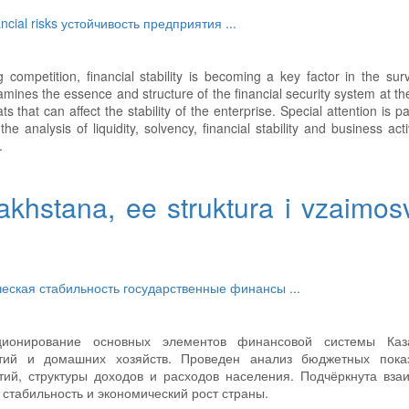
ancial risks
устойчивость предприятия
...
ompetition, financial stability is becoming a key factor in the sur
ines the essence and structure of the financial security system at the
s that can affect the stability of the enterprise. Special attention is pa
the analysis of liquidity, solvency, financial stability and business acti
.
khstana, ee struktura i vzaimosv
еская стабильность
государственные финансы
...
ионирование основных элементов финансовой системы Каза
тий и домашних хозяйств. Проведен анализ бюджетных показ
ий, структуры доходов и расходов населения. Подчёркнута вза
стабильность и экономический рост страны.