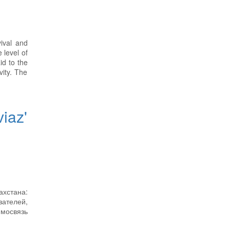
vival and
 level of
id to the
vity. The
iaz'
хстана:
ателей,
имосвязь