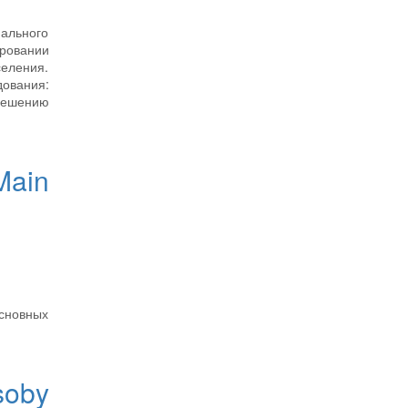
ального
ровании
селения.
ования:
 решению
Main
основных
soby