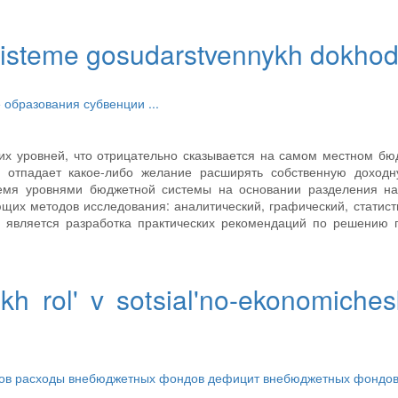
 sisteme gosudarstvennykh dokho
 образования
субвенции
...
х уровней, что отрицательно сказывается на самом местном бю
 отпадает какое-либо желание расширять собственную доходн
ремя уровнями бюджетной системы на основании разделения на
щих методов исследования: аналитический, графический, статист
я является разработка практических рекомендаций по решению
kh rol' v sotsial'no-ekonomiche
дов
расходы внебюджетных фондов
дефицит внебюджетных фондо