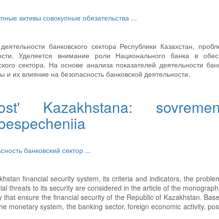
упные активы
совокупные обязательства
...
деятельности банковского сектора Республики Казахстан, проб
ости. Уделяется внимание роли Национального банка в обес
кого сектора. На основе анализа показателей деятельности бан
 и их влияние на безопасность банковской деятельности.
ost' Kazakhstana: sovreme
 obespecheniia
асность
банковский сектор
...
stan financial security system, its criteria and indicators, the proble
tial threats to its security are considered in the article of the monograph
licy that ensure the financial security of the Republic of Kazakhstan. Bas
 the monetary system, the banking sector, foreign economic activity, pos