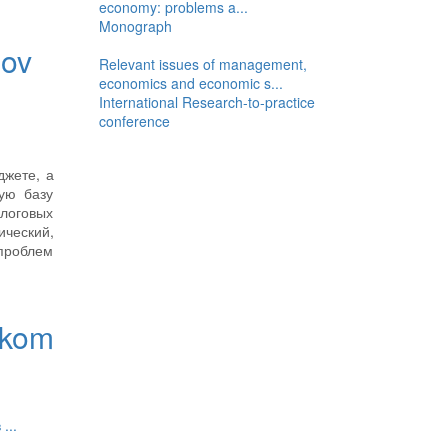
economy: problems a...
Monograph
dov
Relevant issues of management,
economics and economic s...
International Research-to-practice
conference
джете, а
ую базу
логовых
ический,
 проблем
skom
в
...