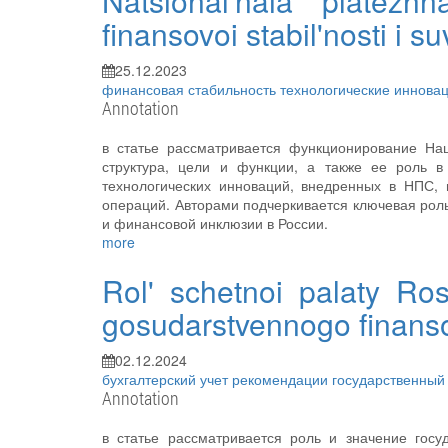
Natsional'naia platezh
finansovoi stabil'nosti i 
25.12.2023
финансовая стабильность
технологические иннова
Annotation
в статье рассматривается функционирование На
структура, цели и функции, а также ее роль в
технологических инноваций, внедренных в НПС,
операций. Авторами подчеркивается ключевая рол
и финансовой инклюзии в России.
more
Rol' schetnoi palaty Ros
gosudarstvennogo finanso
02.12.2024
бухгалтерский учет
рекомендации
государственный
Annotation
в статье рассматривается роль и значение госу