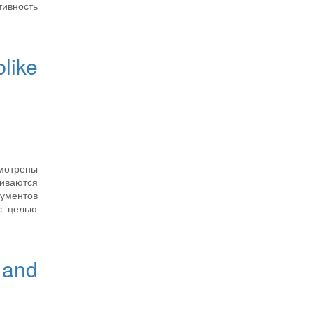
тивность
like
мотрены
иваются
ументов
с целью
s and