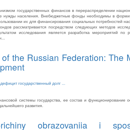
измом государственных финансов в перераспределении национ
ие нужды населения. Внебюджетные фонды необходимы в форми
ользовании их для финансирования социальных потребностей на
ндов рассматривается посредством следующих методов исслед
езультатом исследования является разработка мероприятий по
...
of the Russian Federation: The 
opment
т
дефицит
государственный долг
...
нансовой системы государства, ее состав и функционирование 
дальнейшего развития.
 prichiny obrazovaniia i spo