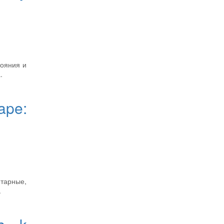
тояния и
.
ape:
етарные,
.