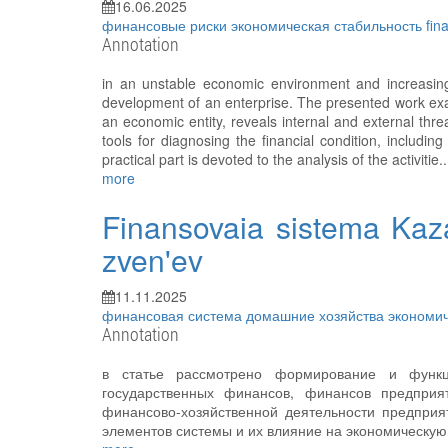
16.06.2025
финансовые риски
экономическая стабильность
fin
Annotation
in an unstable economic environment and increasing c
development of an enterprise. The presented work exam
an economic entity, reveals internal and external threat
tools for diagnosing the financial condition, including 
practical part is devoted to the analysis of the activitie..
more
Finansovaia sistema Kaza
zven'ev
11.11.2025
финансовая система
домашние хозяйства
экономич
Annotation
в статье рассмотрено формирование и функц
государственных финансов, финансов предприя
финансово-хозяйственной деятельности предприят
элементов системы и их влияние на экономическую 