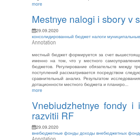
more
Mestnye nalogi i sbory v
29.09.2020
консолидированный бюджет
налоги
муниципальные
Annotation
местный бюджет формируется за счет вышестоящи
именно на том, что у местного самоуправления
бюджетов. Регулирование обязательств между т
поступлений рассматривается посредством следую
сравнительный анализ. Результатом исследовани
дотационности местного бюджета и планиро...
more
Vnebiudzhetnye fondy i i
razvitii RF
29.09.2020
внебюджетные фонды
доходы внебюджетных фон
Annotation