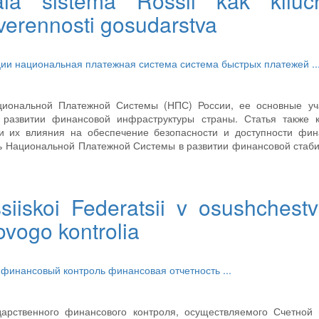
naia sistema Rossii kak kliu
suverennosti gosudarstva
ции
национальная платежная система
система быстрых платежей
..
циональной Платежной Системы (НПС) России, ее основные уча
 развитии финансовой инфраструктуры страны. Статья также к
 и их влияния на обеспечение безопасности и доступности фин
ь Национальной Платежной Системы в развитии финансовой стаб
siiskoi Federatsii v osushchestvl
vogo kontrolia
 финансовый контроль
финансовая отчетность
...
дарственного финансового контроля, осуществляемого Счетной