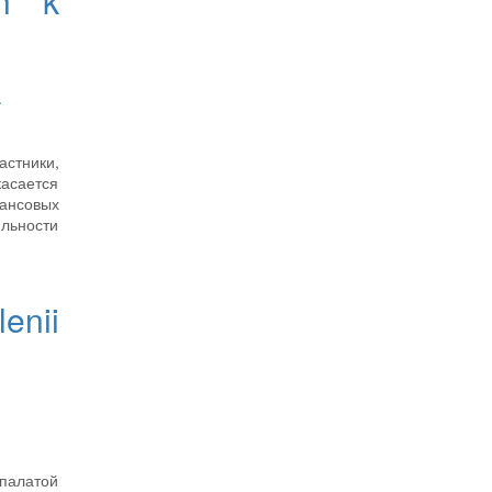
ch k
.
стники,
асается
ансовых
ильности
enii
 палатой