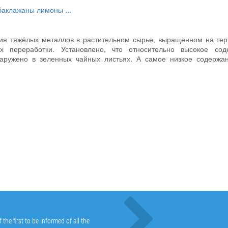
баклажаны
лимоны
...
ния тяжёлых металлов в растительном сырье, выращенном на те
х переработки. Установлено, что относительно высокое сод
наружено в зеленных чайных листьях. А самое низкое содержан
he first to be informed of all the