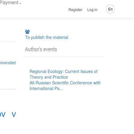
Payment
En
Register
Log in
To publish the material
Author's events
iversitet
Regional Ecology: Current Issues of
Theory and Practice
All-Russian Scientific Conference with
International Pa...
ov v