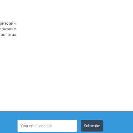
рритории
ержание
ие этих