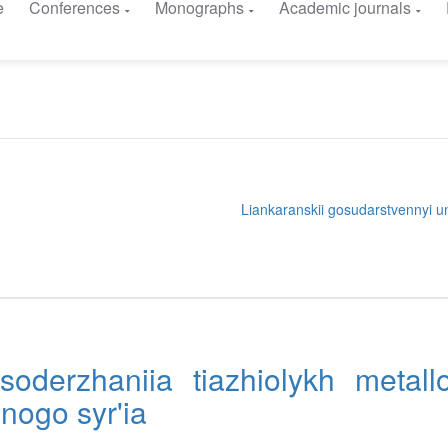
e
Conferences
Monographs
Academic journals
Liankaranskii gosudarstvennyi un
soderzhaniia tiazhiolykh metall
'nogo syr'ia