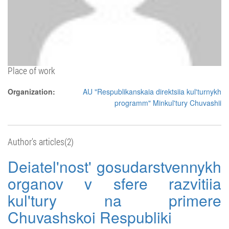
Place of work
Organization:
AU "Respublikanskaia direktsiia kul'turnykh
programm" Minkul'tury Chuvashii
Author's articles(2)
Deiatel'nost' gosudarstvennykh
organov v sfere razvitiia
kul'tury na primere
Chuvashskoi Respubliki