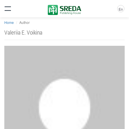
En
Home
Author
Valeriia E. Voikina