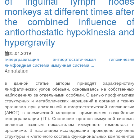
of inguinal lymph nodes
monkeys at different times after
the combined influence of
antiorthostatic hypokinesia and
hypergravity
25.04.2019
гипергравитация
антиортостатическая гипокинезия
лимфоидная система
иммунная система
...
Annotation
в данной статье авторы приводят характеристику
лимфатических узлов обезьян, основываясь на собственных
наблюдениях за отдельными особями. С целью профилактики
структурных и метаболических нарушений в органах и тканях
организма при длительной антиортостатической гипокинезии
(АНОГ) в космической медицине применяется воздействие
гипергравитации (ГГ). Состояние органов иммунной системы
является важным показателем иммунного гомеостаза в
организме. В настоящем исследовании проведено изучение
структуры и клеточного состава функциональных компонентов