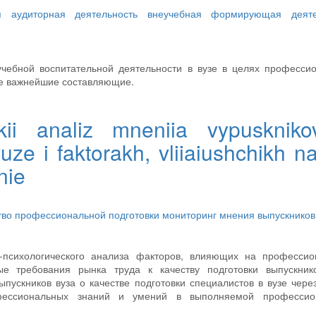
ая аудиторная деятельность
внеучебная формирующая деяте
учебной воспитательной деятельности в вузе в целях професси
ее важнейшие составляющие.
eskii analiz mneniia vypusknik
ze i faktorakh, vliiaiushchikh na
nie
тво профессиональной подготовки
мониторинг мнения выпускников
о-психологического анализа факторов, влияющих на профессио
е требования рынка труда к качеству подготовки выпускнико
пускников вуза о качестве подготовки специалистов в вузе чере
фессиональных знаний и умений в выполняемой профессио