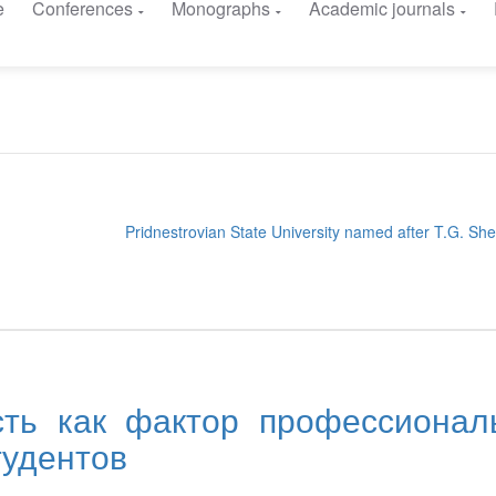
e
Conferences
Monographs
Academic journals
Pridnestrovian State University named after T.G. S
сть как фактор профессионал
тудентов