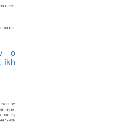
льность
онально-
ov o
 ikh
нальное
в вуза.
з оценку
нальной