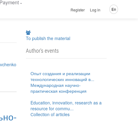
Payment
En
Register
Log in
To publish the material
Author's events
hevchenko
Опыт создания и реализации
технологических инноваций в...
Международная научно-
практическая конференция
Education, innovation, research as a
resource for commu...
ьно-
Сollection of articles