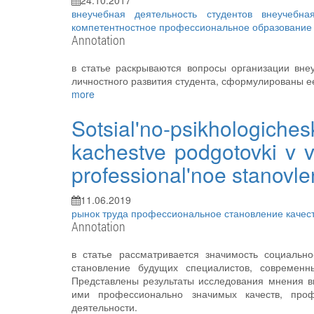
24.10.2017
внеучебная деятельность студентов
внеучебн
компетентностное профессиональное образование
Annotation
в статье раскрываются вопросы организации вне
личностного развития студента, сформулированы 
more
Sotsial'no-psikhologich
kachestve podgotovki v vu
professional'noe stanovle
11.06.2019
рынок труда
профессиональное становление
качес
Annotation
в статье рассматривается значимость социальн
становление будущих специалистов, современны
Представлены результаты исследования мнения вы
ими профессионально значимых качеств, про
деятельности.