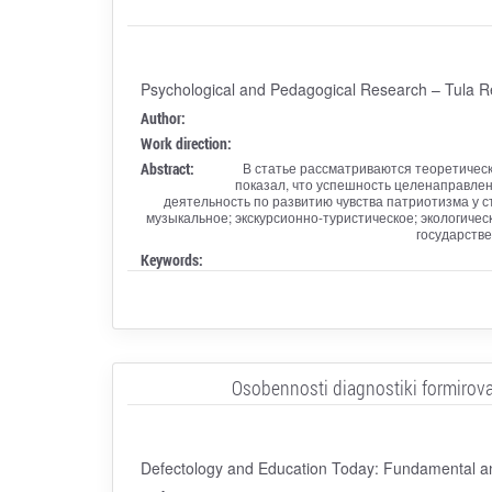
Psychological and Pedagogical Research – Tula R
Author:
Work direction:
Abstract:
В статье рассматриваются теоретичес
показал, что успешность целенаправле
деятельность по развитию чувства патриотизма у 
музыкальное; экскурсионно-туристическое; экологическ
государстве
Keywords:
Osobennosti diagnostiki formirova
Defectology and Education Today: Fundamental a