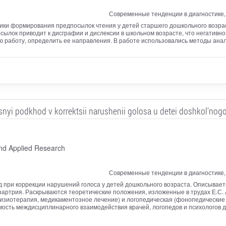
Современные тенденции в диагностике,
ки формирования предпосылок чтения у детей старшего дошкольного возрас
лок приводит к дисграфии и дислексии в школьном возрасте, что негативно
ю работу, определить ее направления. В работе использовались методы ана
nyi podkhod v korrektsii narushenii golosa u detei doshkol'nogo
nd Applied Research
Современные тенденции в диагностике,
 при коррекции нарушений голоса у детей дошкольного возраста. Описывает
изартрия. Раскрываются теоретические положения, изложенные в трудах Е.С. 
зиотерапия, медикаментозное лечение) и логопедическая (фонопедические 
ость междисциплинарного взаимодействия врачей, логопедов и психологов д