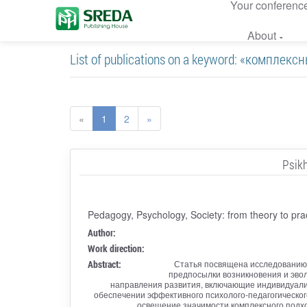
Your conferenc
About
List of publications on a keyword: «комплекс
«
1
2
»
Psik
Pedagogy, Psychology, Society: from theory to pra
Author:
Work direction:
Abstract:
Статья посвящена исследованию 
предпосылки возникновения и эвол
направления развития, включающие индивидуали
обеспечении эффективного психолого-педагогическо
освещение значимости комплексного подхо