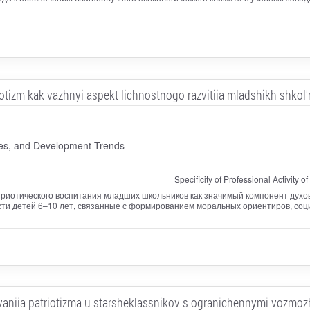
iotizm kak vazhnyi aspekt lichnostnogo razvitiia mladshikh shkol'
ices, and Development Trends
Specificity of Professional Activity
триотического воспитания младших школьников как значимый компонент духов
ти детей 6–10 лет, связанные с формированием моральных ориентиров, соци
aniia patriotizma u starsheklassnikov s ogranichennymi vozmozhno