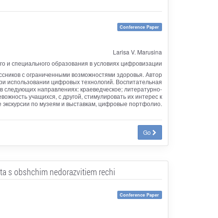
Conference Paper
Larisa V. Marusina
о и специального образования в условиях цифровизации
ссников с ограниченными возможностями здоровья. Автор
при использовании цифровых технологий. Воспитательная
в следующих направлениях: краеведческое; литературно-
евожность учащихся, с другой, стимулировать их интерес к
е экскурсии по музеям и выставкам, цифровые портфолио.
Go
sta s obshchim nedorazvitiem rechi
Conference Paper