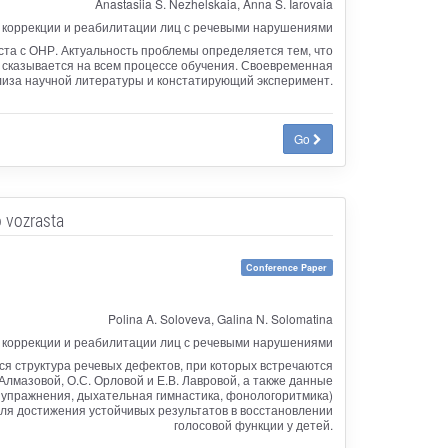
Anastasiia S. Nezhelskaia, Anna S. Iarovaia
 коррекции и реабилитации лиц с речевыми нарушениями
та с ОНР. Актуальность проблемы определяется тем, что
 сказывается на всем процессе обучения. Своевременная
лиза научной литературы и констатирующий эксперимент.
Go
 vozrasta
Conference Paper
Polina A. Soloveva, Galina N. Solomatina
 коррекции и реабилитации лиц с речевыми нарушениями
ся структура речевых дефектов, при которых встречаются
Алмазовой, О.С. Орловой и Е.В. Лавровой, а также данные
упражнения, дыхательная гимнастика, фонологоритмика)
ля достижения устойчивых результатов в восстановлении
голосовой функции у детей.