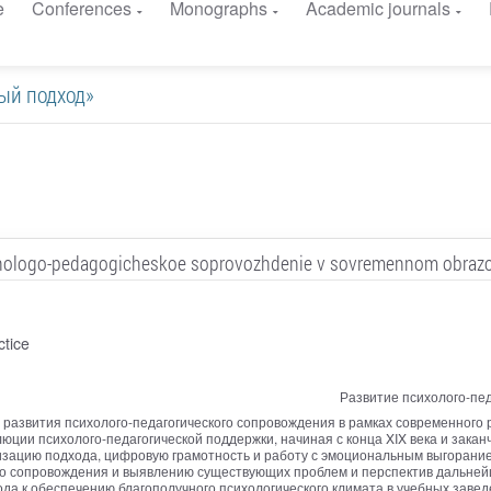
e
Conferences
Monographs
Academic journals
ный подход»
hologo-pedagogicheskoe soprovozhdenie v sovremennom obrazo
ctice
Развитие психолого-пе
развития психолого-педагогического сопровождения в рамках современного 
юции психолого-педагогической поддержки, начиная с конца XIX века и зак
зацию подхода, цифровую грамотность и работу с эмоциональным выгоранием
го сопровождения и выявлению существующих проблем и перспектив дальней
да к обеспечению благополучного психологического климата в учебных завед