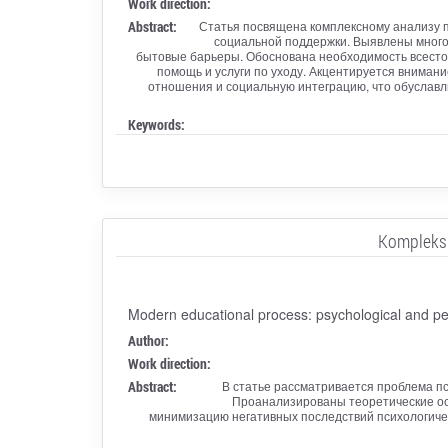
Work direction:
Abstract:
Статья посвящена комплексному анализу 
социальной поддержки. Выявлены много
бытовые барьеры. Обоснована необходимость всесто
помощь и услуги по уходу. Акцентируется вниман
отношения и социальную интеграцию, что обуславл
Keywords:
Kompleksny
Modern educational process: psychological and ped
Author:
Work direction:
Abstract:
В статье рассматривается проблема п
Проанализированы теоретические ос
минимизацию негативных последствий психологиче