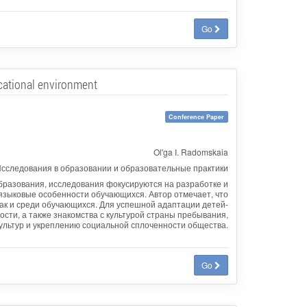
Go
ucational environment
Conference Paper
Ol'ga I. Radomskaia
сследования в образовании и образовательные практики
образования, исследования фокусируются на разработке и
языковые особенности обучающихся. Автор отмечает, что
так и среди обучающихся. Для успешной адаптации детей-
сти, а также знакомства с культурой страны пребывания,
льтур и укреплению социальной сплоченности общества.
Go