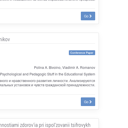
Go
nikov
Conference Paper
Polina A. Bivoino, Vladimir A. Romanov
 of Psychological and Pedagogic Stuff in the Educational System
ного и нравственного развития личности. Анализируются
альных установок и чувств гражданской принадлежности.
Go
stiami zdorov'ia pri ispol'zovanii tsifrovykh