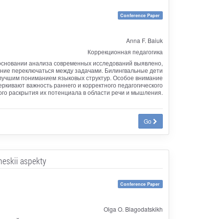
Conference Paper
Anna F. Baiuk
Коррекционная педагогика
 основании анализа современных исследований выявлено,
мение переключаться между задачами. Билингвальные дети
 лучшим пониманием языковых структур. Особое внимание
ркивают важность раннего и корректного педагогического
го раскрытия их потенциала в области речи и мышления.
Go
heskii aspekty
Conference Paper
Olga O. Blagodatskikh