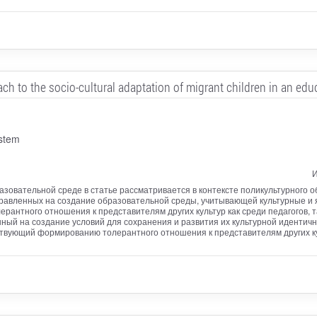
ch to the socio-cultural adaptation of migrant children in an ed
ystem
И
зовательной среде в статье рассматривается в контексте поликультурного 
правленных на создание образовательной среды, учитывающей культурные и 
антного отношения к представителям других культур как среди педагогов, 
ый на создание условий для сохранения и развития их культурной идентично
твующий формированию толерантного отношения к представителям других ку