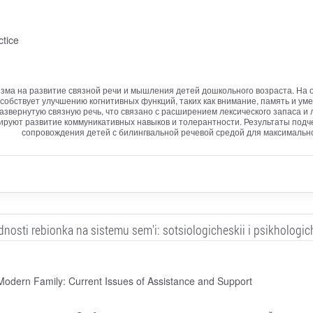
ctice
изма на развитие связной речи и мышления детей дошкольного возраста. На
собствует улучшению когнитивных функций, таких как внимание, память и у
звернутую связную речь, что связано с расширением лексического запаса и
ируют развитие коммуникативных навыков и толерантности. Результаты подче
сопровождения детей с билингвальной речевой средой для максимально
lidnosti rebionka na sistemu sem'i: sotsiologicheskii i psikhologic
 Modern Family: Current Issues of Assistance and Support