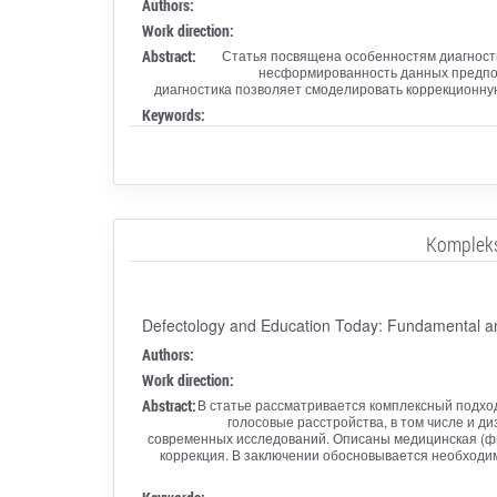
Authors:
Work direction:
Abstract:
Статья посвящена особенностям диагности
несформированность данных предпосы
диагностика позволяет смоделировать коррекционну
Keywords:
Kompleks
Defectology and Education Today: Fundamental a
Authors:
Work direction:
Abstract:
В статье рассматривается комплексный подход
голосовые расстройства, в том числе и д
современных исследований. Описаны медицинская (фи
коррекция. В заключении обосновывается необходим