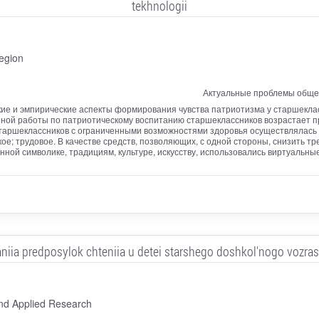
tekhnologii
egion
Актуальные проблемы общег
кие и эмпирические аспекты формирования чувства патриотизма у старшекла
нной работы по патриотическому воспитанию старшеклассников возрастает 
старшеклассников с ограниченными возможностями здоровья осуществлялась 
ое; трудовое. В качестве средств, позволяющих, с одной стороны, снизить тр
нной символике, традициям, культуре, искусству, использовались виртуальны
niia predposylok chteniia u detei starshego doshkol'nogo vozra
nd Applied Research