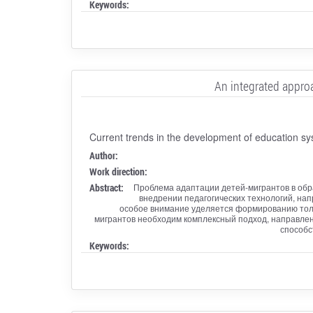
Keywords:
An integrated approa
Current trends in the development of education s
Author:
Work direction:
Abstract:
Проблема адаптации детей-мигрантов в обра
внедрении педагогических технологий, на
особое внимание уделяется формированию толер
мигрантов необходим комплексный подход, направленн
способс
Keywords: