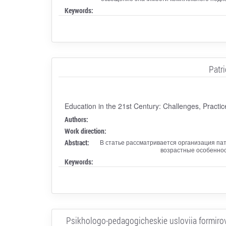
Keywords:
Patr
Education in the 21st Century: Challenges, Pract
Authors:
Work direction:
Abstract:
В статье рассматривается организация па
возрастные особеннос
Keywords:
Psikhologo-pedagogicheskie usloviia formirov