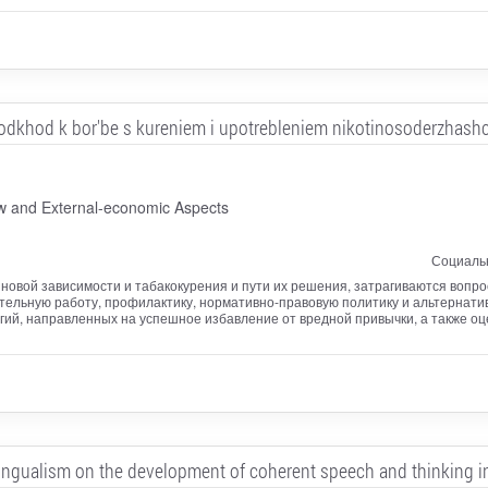
dkhod k bor'be s kureniem i upotrebleniem nikotinosoderzhash
aw and External-economic Aspects
Социальн
новой зависимости и табакокурения и пути их решения, затрагиваются вопр
ительную работу, профилактику, нормативно-правовую политику и альтернат
ий, направленных на успешное избавление от вредной привычки, а также оц
lingualism on the development of coherent speech and thinking i