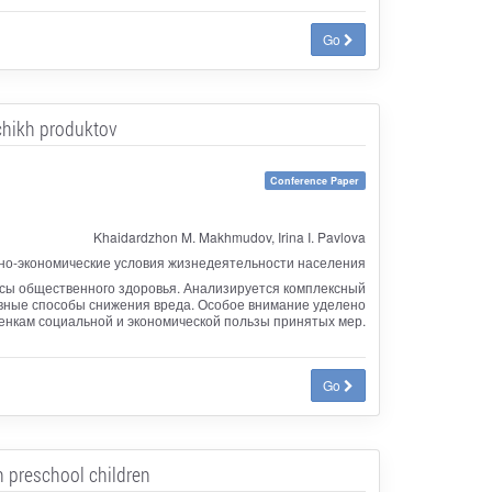
Go
chikh produktov
Conference Paper
Khaidardzhon M. Makhmudov, Irina I. Pavlova
о-экономические условия жизнедеятельности населения
осы общественного здоровья. Анализируется комплексный
ивные способы снижения вреда. Особое внимание уделено
енкам социальной и экономической пользы принятых мер.
Go
n preschool children