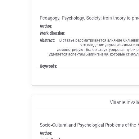
Pedagogy, Psychology, Society: from theory to pra
Author:
Work direction:
Abstract:
В статье рассматривается влияние билингв
что владение двумя языками спо
демонстрируют более структурированную и ра
уделяется аспектам билингвизма, которые стимул
Keywords:
Vliianie inva
Socio-Cultural and Psychological Problems of the
Author: