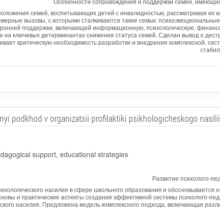
Особенности сопровождения и поддержки семей, имеющих 
положения семей, воспитывающих детей с инвалидностью, рассматривая их к
мерные вызовы, с которыми сталкиваются такие семьи: психоэмоциональные
ронней поддержки, включающей информационную, психологическую, финанс
ие на ключевых детерминантах снижения статуса семей. Сделан вывод о дес
ивает критическую необходимость разработки и внедрения комплексной, си
стабил
i podkhod v organizatsii profilaktiki psikhologicheskogo nasilii
agogical support, educational strategies
Развитие психолого-пе
сихологического насилия в сфере школьного образования и обосновывается н
новы и практические аспекты создания эффективной системы психолого-пед
ского насилия. Предложена модель комплексного подхода, включающая разл