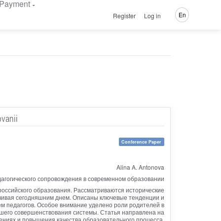
Payment
En
Register
Log in
vanii
Conference Paper
Alina A. Antonova
дагогического сопровождения в современном образовании
российского образования. Рассматриваются исторические
анчивая сегодняшним днем. Описаны ключевые тенденции и
 педагогов. Особое внимание уделено роли родителей в
шего совершенствования системы. Статья направлена на
ениях и повышения качества образовательного процесса.