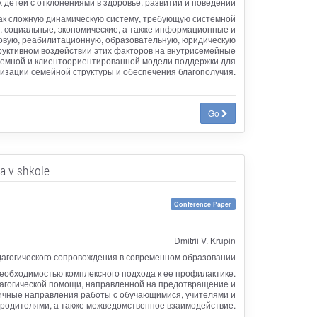
детей с отклонениями в здоровье, развитии и поведении
ак сложную динамическую систему, требующую системной
, социальные, экономические, а также информационные и
овую, реабилитационную, образовательную, юридическую
труктивном воздействии этих факторов на внутрисемейные
стемной и клиентоориентированной модели поддержки для
изации семейной структуры и обеспечения благополучия.
Go
a v shkole
Conference Paper
Dmitrii V. Krupin
дагогического сопровождения в современном образовании
еобходимостью комплексного подхода к ее профилактике.
агогической помощи, направленной на предотвращение и
ичные направления работы с обучающимися, учителями и
родителями, а также межведомственное взаимодействие.