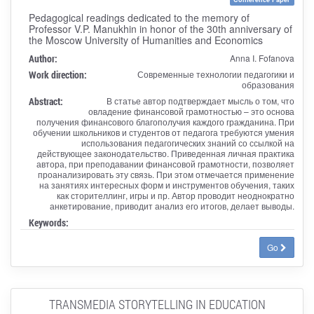
Pedagogical readings dedicated to the memory of
Professor V.P. Manukhin in honor of the 30th anniversary of
the Moscow University of Humanities and Economics
Author:
Anna I. Fofanova
Work direction:
Современные технологии педагогики и
образования
Abstract:
В статье автор подтверждает мысль о том, что
овладение финансовой грамотностью – это основа
получения финансового благополучия каждого гражданина. При
обучении школьников и студентов от педагога требуются умения
использования педагогических знаний со ссылкой на
действующее законодательство. Приведенная личная практика
автора, при преподавании финансовой грамотности, позволяет
проанализировать эту связь. При этом отмечается применение
на занятиях интересных форм и инструментов обучения, таких
как сторителлинг, игры и пр. Автор проводит неоднократно
анкетирование, приводит анализ его итогов, делает выводы.
Keywords:
Go
TRANSMEDIA STORYTELLING IN EDUCATION