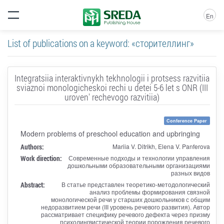
En
List of publications on a keyword: «сторителлинг»
Integratsiia interaktivnykh tekhnologii i protsess razvitiia
sviaznoi monologicheskoi rechi u detei 5-6 let s ONR (III
uroven' rechevogo razvitiia)
Conference Paper
Modern problems of preschool education and upbringing
Authors:
Mariia V. Ditrikh, Elena V. Panferova
Work direction:
Современные подходы и технологии управления
дошкольными образовательными организациями
разных видов
Abstract:
В статье представлен теоретико-методологический
анализ проблемы формирования связной
монологической речи у старших дошкольников с общим
недоразвитием речи (III уровень речевого развития). Автор
рассматривает специфику речевого дефекта через призму
психолингвистической теории порождения речевого