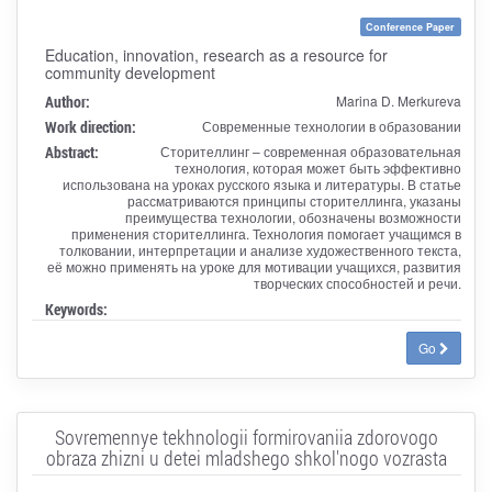
Conference Paper
Education, innovation, research as a resource for
community development
Author:
Marina D. Merkureva
Work direction:
Современные технологии в образовании
Abstract:
Сторителлинг – современная образовательная
технология, которая может быть эффективно
использована на уроках русского языка и литературы. В статье
рассматриваются принципы сторителлинга, указаны
преимущества технологии, обозначены возможности
применения сторителлинга. Технология помогает учащимся в
толковании, интерпретации и анализе художественного текста,
её можно применять на уроке для мотивации учащихся, развития
творческих способностей и речи.
Keywords:
Go
Sovremennye tekhnologii formirovaniia zdorovogo
obraza zhizni u detei mladshego shkol'nogo vozrasta