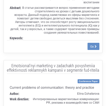
воспитании
Abstract:
В статье рассматривается вопрос применения методики
сторителлинга на уроках с детьми дошкольного
возраста. Данный подход заимствован из сферы маркетинга и
помогает детям свободно делиться мыслями без стеснения.
Авторы отмечают, что он способствует росту эмоционального
интеллекта (EQ) и интеллектуального потенциала (IQ) как у
детей, так и у взрослых, а также содержит практические примеры
создания увлекательных повествований.
Keywords:
Go
Emotsional'nyi marketing v zadachakh povysheniia
effektivnosti reklamnykh kampanii v segmente fud-riteila
Conference Paper
Current problems of communication: theory and practice
Author:
Elina Dzhafarova
Work direction:
Интегрированные маркетинговые коммуникации:
PR, реклама и взаимодействие со СМИ