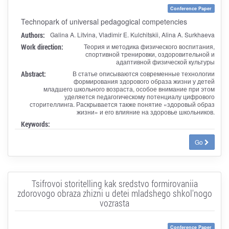
Conference Paper
Technopark of universal pedagogical competencies
Authors:
Galina A. Litvina, Vladimir E. Kulchitskii, Alina A. Surkhaeva
Work direction:
Теория и методика физического воспитания,
спортивной тренировки, оздоровительной и
адаптивной физической культуры
Abstract:
В статье описываются современные технологии
формирования здорового образа жизни у детей
младшего школьного возраста, особое внимание при этом
уделяется педагогическому потенциалу цифрового
сторителлинга. Раскрывается также понятие «здоровый образ
жизни» и его влияние на здоровье школьников.
Keywords:
Go
Tsifrovoi storitelling kak sredstvo formirovaniia
zdorovogo obraza zhizni u detei mladshego shkol'nogo
vozrasta
Conference Paper