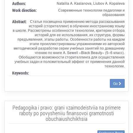
Authors:
Nataliia A. Kasianova, Liubov A. Kopaleva
Work direction:
Современные технологии педагогики и
образования
Abstract:
Статья посвящена применению метода рассказывания
историй (сторителлинг) в обучении иностранному языку
в школе. Рассмотрены особенности технологии, критерии отбора
историй для ее использования, их структура, формы
предъявления, этапы работы. Особенности работы на каждом
этапе проиллюстрированы упражнениями из авторской
методической разработки серии учебных занятий по домашнему
чтению по книге A. Sewell «Black Beauty» (5–6 класс).
Обобщаются возможности сторителлинга для осуществления
учебных задач и положительный эффект от применения данной
технологии.
Keywords:
Go
Pedagogika i pravo: grani vzaimodeistviia na primere
raboty po povysheniiu finansovoi gramotnosti
obuchaiushchikhsia
Conference Paper