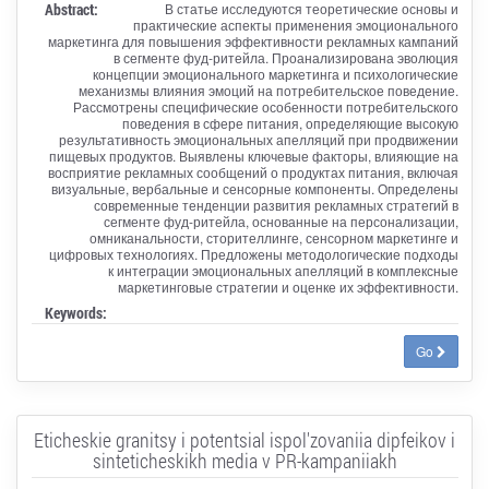
Abstract:
В статье исследуются теоретические основы и
практические аспекты применения эмоционального
маркетинга для повышения эффективности рекламных кампаний
в сегменте фуд-ритейла. Проанализирована эволюция
концепции эмоционального маркетинга и психологические
механизмы влияния эмоций на потребительское поведение.
Рассмотрены специфические особенности потребительского
поведения в сфере питания, определяющие высокую
результативность эмоциональных апелляций при продвижении
пищевых продуктов. Выявлены ключевые факторы, влияющие на
восприятие рекламных сообщений о продуктах питания, включая
визуальные, вербальные и сенсорные компоненты. Определены
современные тенденции развития рекламных стратегий в
сегменте фуд-ритейла, основанные на персонализации,
омниканальности, сторителлинге, сенсорном маркетинге и
цифровых технологиях. Предложены методологические подходы
к интеграции эмоциональных апелляций в комплексные
маркетинговые стратегии и оценке их эффективности.
Keywords:
Go
Eticheskie granitsy i potentsial ispol'zovaniia dipfeikov i
sinteticheskikh media v PR-kampaniiakh