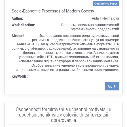
Conference Paper
Socio-Economic Processes of Modern Society
Author:
Aida I. Neimatova
Work direction:
Вопросы социально-экономической
эффективности предприятий
Abstract:
Исследование посвящено роли аудиовизуальной
рекламы в продвижении банковских услуг на примере
банка «ВТБ» (ПАО). Рассматриваются ключевые форматы (ТВ-
ролики, digital-видео, радиореклама), их влияние на узнаваемость
бренда, лояльность клиентов и конверсию. Анализируются
успешные кейсы ВТБ, включая эмоциональный сторителлинг,
использование digital-платформ и персонализацию контента.
Особое внимание уделено таргетированной рекламе,
социальным сетям и интеграции с мобильными приложениями.
Keywords:
Go
Osobennosti formirovaniia uchebnoi motivatsii u
obuchaiushchikhsia v usloviiakh tsifrovizatsii
obrazovaniia