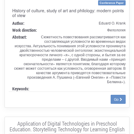
Conference Paper
History of culture, study of art and philology: modern points
of view
Author:
Eduard O. Krank
Work direction:
Филология
Abstract:
Сюжетность повествования рассматривается как
составляющая условности во временных видах
искусства. Актуальность понимания этой условности проникнута
двойственностью человеческой онтологии: экзистенциальной
краткосрочности личного «я», с одной стороны, и бытия за ее
пределами – с другой. Вводимый нами «принцип
окончательности» является понятием, благодаря которому
сюжет может состояться как условность, оговоренная автором. В
качестве аргумента приводятся повествовательные
произведения А. Пушкина («Евгений Онегин» и «Повести
Белкина»).
Keywords:
Go
Application of Digital Technologies in Preschool
Education. Storytelling Technology for Learning English