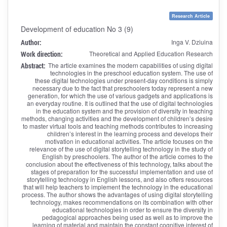
Research Article
Development of education No 3 (9)
Author:
Inga V. Dziuina
Work direction:
Theoretical and Applied Education Research
Abstract:
The article examines the modern capabilities of using digital
technologies in the preschool education system. The use of
these digital technologies under present-day conditions is simply
necessary due to the fact that preschoolers today represent a new
generation, for which the use of various gadgets and applications is
an everyday routine. It is outlined that the use of digital technologies
in the education system and the provision of diversity in teaching
methods, changing activities and the development of children’s desire
to master virtual tools and teaching methods contributes to increasing
children’s interest in the learning process and develops their
motivation in educational activities. The article focuses on the
relevance of the use of digital storytelling technology in the study of
English by preschoolers. The author of the article comes to the
conclusion about the effectiveness of this technology, talks about the
stages of preparation for the successful implementation and use of
storytelling technology in English lessons, and also offers resources
that will help teachers to implement the technology in the educational
process. The author shows the advantages of using digital storytelling
technology, makes recommendations on its combination with other
educational technologies in order to ensure the diversity in
pedagogical approaches being used as well as to improve the
learning of material and maintain the constant cognitive interest of