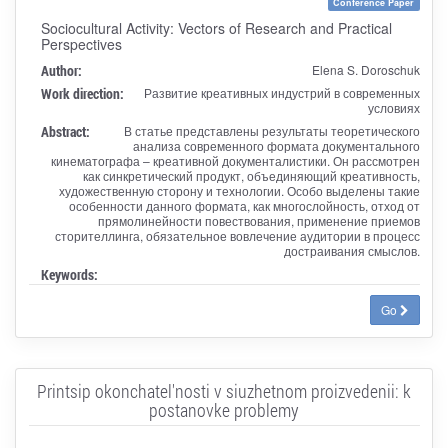
Conference Paper
Sociocultural Activity: Vectors of Research and Practical
Perspectives
Author:
Elena S. Doroschuk
Work direction:
Развитие креативных индустрий в современных
условиях
Abstract:
В статье представлены результаты теоретического
анализа современного формата документального
кинематографа – креативной документалистики. Он рассмотрен
как синкретический продукт, объединяющий креативность,
художественную сторону и технологии. Особо выделены такие
особенности данного формата, как многослойность, отход от
прямолинейности повествования, применение приемов
сторителлинга, обязательное вовлечение аудитории в процесс
достраивания смыслов.
Keywords:
Go
Printsip okonchatel'nosti v siuzhetnom proizvedenii: k
postanovke problemy