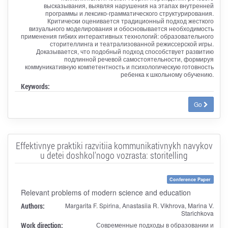
высказывания, выявляя нарушения на этапах внутренней
программы и лексико-грамматического структурирования.
Критически оценивается традиционный подход жесткого
визуального моделирования и обосновывается необходимость
применения гибких интерактивных технологий: образовательного
сторителлинга и театрализованной режиссерской игры.
Доказывается, что подобный подход способствует развитию
подлинной речевой самостоятельности, формируя
коммуникативную компетентность и психологическую готовность
ребенка к школьному обучению.
Keywords:
Go
Effektivnye praktiki razvitiia kommunikativnykh navykov
u detei doshkol'nogo vozrasta: storitelling
Conference Paper
Relevant problems of modern science and education
Authors:
Margarita F. Spirina, Anastasiia R. Vikhrova, Marina V.
Starichkova
Work direction:
Современные подходы в образовании и