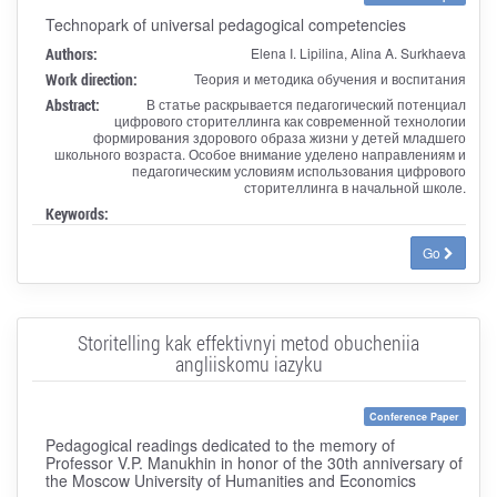
Technopark of universal pedagogical competencies
Authors:
Elena I. Lipilina, Alina A. Surkhaeva
Work direction:
Теория и методика обучения и воспитания
Abstract:
В статье раскрывается педагогический потенциал
цифрового сторителлинга как современной технологии
формирования здорового образа жизни у детей младшего
школьного возраста. Особое внимание уделено направлениям и
педагогическим условиям использования цифрового
сторителлинга в начальной школе.
Keywords:
Go
Storitelling kak effektivnyi metod obucheniia
angliiskomu iazyku
Conference Paper
Pedagogical readings dedicated to the memory of
Professor V.P. Manukhin in honor of the 30th anniversary of
the Moscow University of Humanities and Economics