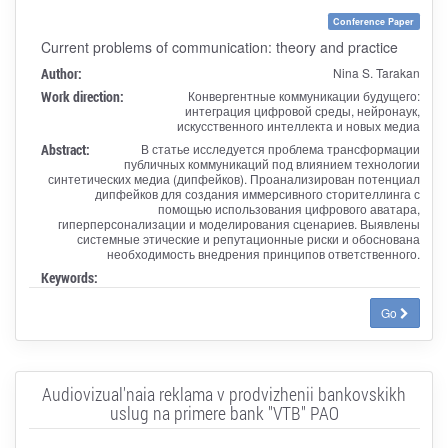
Conference Paper
Current problems of communication: theory and practice
Author:
Nina S. Tarakan
Work direction:
Конвергентные коммуникации будущего:
интеграция цифровой среды, нейронаук,
искусственного интеллекта и новых медиа
Abstract:
В статье исследуется проблема трансформации
публичных коммуникаций под влиянием технологии
синтетических медиа (дипфейков). Проанализирован потенциал
дипфейков для создания иммерсивного сторителлинга с
помощью использования цифрового аватара,
гиперперсонализации и моделирования сценариев. Выявлены
системные этические и репутационные риски и обоснована
необходимость внедрения принципов ответственного.
Keywords:
Go
Audiovizual'naia reklama v prodvizhenii bankovskikh
uslug na primere bank "VTB" PAO