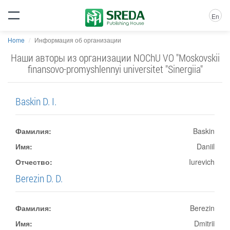
En
Home
Информация об организации
Наши авторы из организации NOChU VO "Moskovskii
finansovo-promyshlennyi universitet "Sinergiia"
Baskin D. I.
Фамилия:
Baskin
Имя:
Daniil
Отчество:
Iurevich
Berezin D. D.
Фамилия:
Berezin
Имя:
Dmitrii