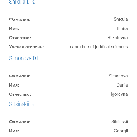
Shikula I. R.
Фамилия:
Shikula
Имя:
Ilmira
Отчество:
Rifkatevna
Ученая степень:
candidate of juridical sciences
Simonova D.I.
Фамилия:
Simonova
Имя:
Dar'ia
Отчество:
Igorevna
Sitsinskii G. I.
Фамилия:
Sitsinskii
Имя:
Georgii