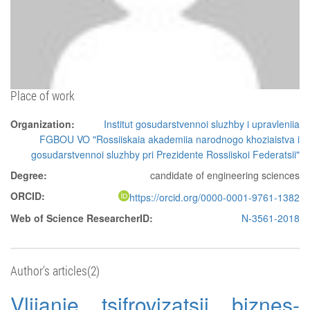
Place of work
Organization:
Institut gosudarstvennoi sluzhby i upravleniia
FGBOU VO "Rossiiskaia akademiia narodnogo khoziaistva i
gosudarstvennoi sluzhby pri Prezidente Rossiiskoi Federatsii"
Degree:
candidate of engineering sciences
ORCID:
https://orcid.org/0000-0001-9761-1382
Web of Science ResearcherID:
N-3561-2018
Author's articles(2)
Vliianie tsifrovizatsii biznes-