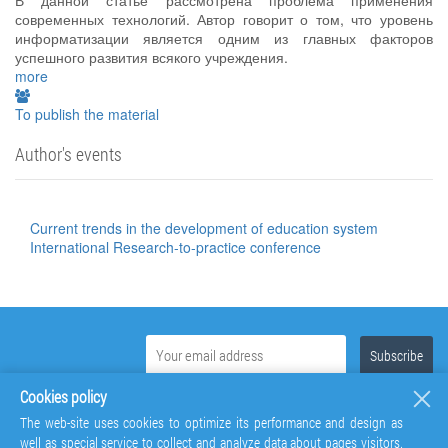
В данной статье рассмотрена проблема применения
современных технологий. Автор говорит о том, что уровень
информатизации является одним из главных факторов
успешного развития всякого учреждения.
more
To publish the material
Author's events
Current trends in the development of education system
International Research-to-practice conference
Cookies policy
The web-site uses cookies to optimize its performance and design as
well as special service to collect and analyze data about pages visitors.