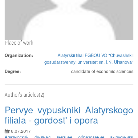
Place of work
Organization:
Alatyrskii filial FGBOU VO "Chuvashskii
gosudarstvennyi universitet im. I.N. Ul'ianova"
Degree:
candidate of economic sciences
Author's articles(2)
Pervye vypuskniki Alatyrskogo
filiala - gordost' i opora
18.07.2017
Алатырский филиал
высшее образование
выпускники