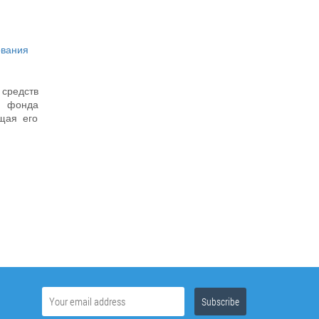
ования
 средств
и фонда
щая его