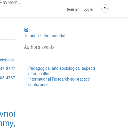
Payment
En
Register
Log in
To publish the material
Author's events
Sciences"
Pedagogical and sociological aspects
47-8727
of education
3903-4737
International Research-to-practice
conference
vnoi
my,