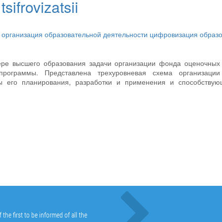
ifrovizatsii
в
организация образовательной деятельности
цифровизация образ
ере высшего образования задачи организации фонда оценочных
программы. Представлена трехуровневая схема организаци
ы его планирования, разработки и применения и способствую
he first to be informed of all the