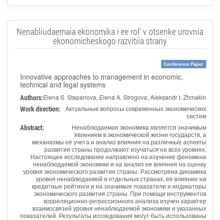
Nenabliudaemaia ekonomika i ee rol' v otsenke urovnia
ekonomicheskogo razvitiia strany
Conference Paper
Innovative approaches to management in economic,
technical and legal systems
Authors:
Elena S. Stepanova, Elena A. Strogova, Aleksandr I. Zhmakin
Work direction:
Актуальные вопросы современных экономических
систем
Abstract:
Ненаблюдаемая экономика является значимым
явлением в экономической жизни государств, а
механизмы её учета и анализ влияния на различные аспекты
развития страны продолжают изучаться на всех уровнях.
Настоящее исследование направлено на изучение феномена
ненаблюдаемой экономики и на анализ ее влияния на оценку
уровня экономического развития страны. Рассмотрена динамика
уровня ненаблюдаемой в отдельных странах, ее влияние на
кредитные рейтинги и на значимые показатели и индикаторы
экономического развития страны. При помощи инструментов
корреляционно-регрессионного анализа изучен характер
взаимосвязей уровня ненаблюдаемой экономики и указанных
показателей. Результаты исследования могут быть использованы