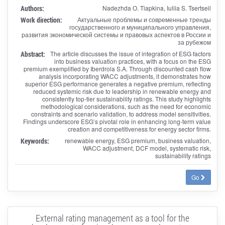
Authors:
Nadezhda O. Tiapkina, Iuliia S. Tsertseil
Work direction:
Актуальные проблемы и современные тренды
государственного и муниципального управления,
развития экономической системы и правовых аспектов в России и
за рубежом
Abstract:
The article discusses the issue of integration of ESG factors
into business valuation practices, with a focus on the ESG
premium exemplified by Iberdrola S.A. Through discounted cash flow
analysis incorporating WACC adjustments, it demonstrates how
superior ESG performance generates a negative premium, reflecting
reduced systemic risk due to leadership in renewable energy and
consistently top-tier sustainability ratings. This study highlights
methodological considerations, such as the need for economic
constraints and scenario validation, to address model sensitivities.
Findings underscore ESG’s pivotal role in enhancing long-term value
creation and competitiveness for energy sector firms.
Keywords:
renewable energy, ESG premium, business valuation,
WACC adjustment, DCF model, systematic risk,
sustainability ratings
Go
External rating management as a tool for the