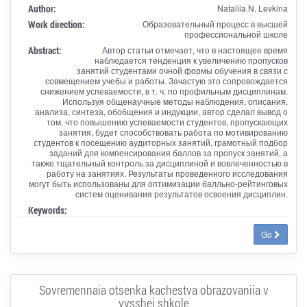
Author:
Nataliia N. Levkina
Work direction:
Образовательный процесс в высшей
профессиональной школе
Abstract:
Автор статьи отмечает, что в настоящее время
наблюдается тенденция к увеличению пропусков
занятий студентами очной формы обучения в связи с
совмещением учебы и работы. Зачастую это сопровождается
снижением успеваемости, в т. ч. по профильным дисциплинам.
Используя общенаучные методы наблюдения, описания,
анализа, синтеза, обобщения и индукции, автор сделал вывод о
том, что повышению успеваемости студентов, пропускающих
занятия, будет способствовать работа по мотивированию
студентов к посещению аудиторных занятий, грамотный подбор
заданий для компенсирования баллов за пропуск занятий, а
также тщательный контроль за дисциплиной и вовлеченностью в
работу на занятиях. Результаты проведенного исследования
могут быть использованы для оптимизации балльно-рейтинговых
систем оценивания результатов освоения дисциплин.
Keywords:
Go
Sovremennaia otsenka kachestva obrazovaniia v
vysshei shkole