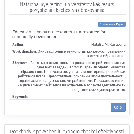
Natsional'nye reitingi universitetov kak resurs
povysheniia kachestva obrazovaniia
Conference Paper
Education, innovation, research as a resource for
community development
Author:
Nataliia M. Kasatkina
Work direction:
Инновационные технологии как ресурс повышения
качества образования
Abstract:
В статье рассмотрены национальные рейтинги высших
учебных заведений с точки зрения оценки качества
образования. Изложены результаты мониторинга российских
рейтингов вузов. Представлены основные виды деятельности,
оцениваемые национальными рейтингами. Показано влияние
национальных рейтингов на отдельные аспекты деятельности
педагогических университетов.
Keywords:
Go
Podkhody k povysheniiu ekonomicheskoi effektivnosti