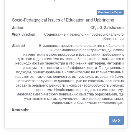
Conference Paper
Socio-Pedagogical Issues of Education and Upbringing
Author:
Ol'ga G. Salishcheva
Work direction:
Содержание и технологии профессионального
образования
Abstract:
В условиях стремительного развития глобального
информационного пространства, динамики
научнотехнического прогресса и возрастания требований к
подготовке кадров система высшего образования сталкивается с
необходимостью пересмотра и уточнения критериев, методов и
инструментов оценки своей эффективности. Традиционные
подходы, ориентированные исключительно на количественные
параметры, такие как количество выпускников, их средний балл,
количество полученных дипломов, уже не способны полностью
отразить реальную ценность и конкурентоспособность учебных
программ. Необходимо переходить к комплексному,
многопараметрическому пониманию качества образования, где
учитываются как академические, так и профессиональные,
социальные и личностные составляющие.
Keywords:
Go