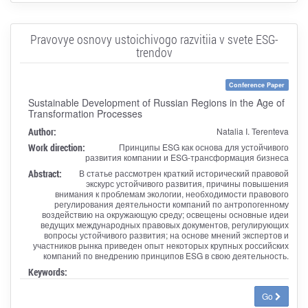
Pravovye osnovy ustoichivogo razvitiia v svete ESG-
trendov
Conference Paper
Sustainable Development of Russian Regions in the Age of
Transformation Processes
Author:
Natalia I. Terenteva
Work direction:
Принципы ESG как основа для устойчивого
развития компании и ESG-трансформация бизнеса
Abstract:
В статье рассмотрен краткий исторический правовой
экскурс устойчивого развития, причины повышения
внимания к проблемам экологии, необходимости правового
регулирования деятельности компаний по антропогенному
воздействию на окружающую среду; освещены основные идеи
ведущих международных правовых документов, регулирующих
вопросы устойчивого развития; на основе мнений экспертов и
участников рынка приведен опыт некоторых крупных российских
компаний по внедрению принципов ESG в свою деятельность.
Keywords:
Go