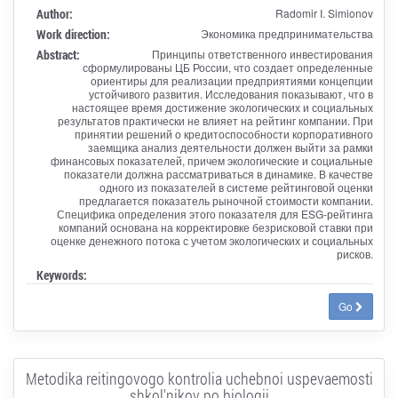
Author:
Radomir I. Simionov
Work direction:
Экономика предпринимательства
Abstract:
Принципы ответственного инвестирования
сформулированы ЦБ России, что создает определенные
ориентиры для реализации предприятиями концепции
устойчивого развития. Исследования показывают, что в
настоящее время достижение экологических и социальных
результатов практически не влияет на рейтинг компании. При
принятии решений о кредитоспособности корпоративного
заемщика анализ деятельности должен выйти за рамки
финансовых показателей, причем экологические и социальные
показатели должна рассматриваться в динамике. В качестве
одного из показателей в системе рейтинговой оценки
предлагается показатель рыночной стоимости компании.
Специфика определения этого показателя для ESG-рейтинга
компаний основана на корректировке безрисковой ставки при
оценке денежного потока с учетом экологических и социальных
рисков.
Keywords:
Go
Metodika reitingovogo kontrolia uchebnoi uspevaemosti
shkol'nikov po biologii