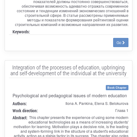
показателей должны постоянно совершенствоваться,
обеспечивая возможность адекватно отражать современное
состояние и тенденции изменений экономических отношений в
строительной сфере. В статье рассмотрены применяемые
методы и показатели формирования рейтинговой оценки
строительных компаний и возможные направления их развития.
Keywords:
Go
Integration of the processes of education, upbringing
and self-development of the individual at the university
Book Chapter
Psychological and pedagogical issues of modern education
Authors:
Ilona A. Pankina, Elena S. Belokurova
Work direction:
Глава 1
Abstract:
This chapter presents the experience of using some modern
educational technologies as a means of increasing students'
motivation for learning. Motivation plays a decisive role, is the leading
and system-forming link in the structure of a student's educational
activity, acting as a stable factor in its success. The chapter also notes