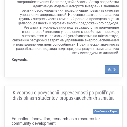
энергообеспечения Волгоградской области. Автор разработал
адаптивную модель и алгоритм внедрения внешнего
рейтингового управления, позволяющие повысить качество
управления энергосистемой. На основе факторного анализа
крупных энергетических компаний региона проведена оценка
целесообразности и эффективности предложенного подхода.
Результаты исследования подтверждают, что применение
внешнего рейтингового управления способствует переходу
энергосистем с нормальной устойчивостью на абсолютную,
снижению ресурсных затрат на управление энергообеспечением
и повышению конкурентоспособности. Практическая значимость
разработанного подхода подтверждена результатами анализа
всех исследуемых компаний.
Keywords:
Go
K voprosu o povyshenii uspevaemosti po profil'nym
distsiplinam studentov, propuskaiushchikh zaniatiia
Conference Paper
Education, innovation, research as a resource for
community development