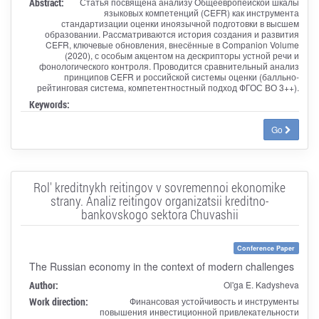
Abstract:
Статья посвящена анализу Общеевропейской шкалы
языковых компетенций (CEFR) как инструмента
стандартизации оценки иноязычной подготовки в высшем
образовании. Рассматриваются история создания и развития
CEFR, ключевые обновления, внесённые в Companion Volume
(2020), с особым акцентом на дескрипторы устной речи и
фонологического контроля. Проводится сравнительный анализ
принципов CEFR и российской системы оценки (балльно-
рейтинговая система, компетентностный подход ФГОС ВО 3++).
Keywords:
Go
Rol' kreditnykh reitingov v sovremennoi ekonomike
strany. Analiz reitingov organizatsii kreditno-
bankovskogo sektora Chuvashii
Conference Paper
The Russian economy in the context of modern challenges
Author:
Ol'ga E. Kadysheva
Work direction:
Финансовая устойчивость и инструменты
повышения инвестиционной привлекательности