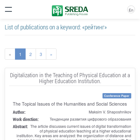
En
List of publications on a keyword: «рейтинг»
«
1
2
3
»
Digitalization in the Teaching of Physical Education at a
Higher Education Institution.
Conference Paper
The Topical Issues of the Humanities and Social Sciences
Author:
Maksim V. Shaposhnikov
Work direction:
Тенденции развития цифрового образования
Abstract:
The article discusses current issues of digital transformation
of physical education teaching at a higher educational
institution. Key areas are analyzed: the organization of distance and