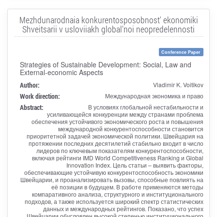
Mezhdunarodnaia konkurentosposobnost' ekonomiki
Shveitsarii v usloviiakh global'noi neopredelennosti
Conference Paper
Strategies of Sustainable Development: Social, Law and
External-economic Aspects
Author:
Vladimir K. Voitikov
Work direction:
Международная экономика и право
Abstract:
В условиях глобальной нестабильности и
усиливающейся конкуренции между странами проблема
обеспечения устойчивого экономического роста и повышения
международной конкурентоспособности становится
приоритетной задачей экономической политики. Швейцария на
протяжении последних десятилетий стабильно входит в число
лидеров по ключевым показателям конкурентоспособности,
включая рейтинги IMD World Competitiveness Ranking и Global
Innovation Index. Цель статьи – выявить факторы,
обеспечивающие устойчивую конкурентоспособность экономики
Швейцарии, и проанализировать вызовы, способные повлиять на
её позиции в будущем. В работе применяются методы
компаративного анализа, структурного и институционального
подходов, а также используется широкий спектр статистических
данных и международных рейтингов. Показано, что успех
Швейцарии обусловлен высокой степенью институционального