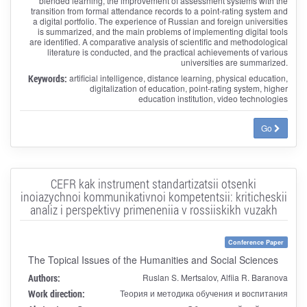
blended learning, the improvement of assessment systems with the
transition from formal attendance records to a point-rating system and
a digital portfolio. The experience of Russian and foreign universities
is summarized, and the main problems of implementing digital tools
are identified. A comparative analysis of scientific and methodological
literature is conducted, and the practical achievements of various
universities are summarized.
Keywords:
artificial intelligence, distance learning, physical education,
digitalization of education, point-rating system, higher
education institution, video technologies
Go
CEFR kak instrument standartizatsii otsenki
inoiazychnoi kommunikativnoi kompetentsii: kriticheskii
analiz i perspektivy primeneniia v rossiiskikh vuzakh
Conference Paper
The Topical Issues of the Humanities and Social Sciences
Authors:
Ruslan S. Mertsalov, Alfiia R. Baranova
Work direction:
Теория и методика обучения и воспитания