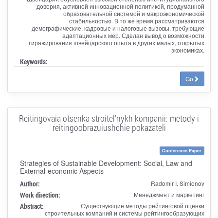
доверия, активной инновационной политикой, продуманной
образовательной системой и макроэкономической
стабильностью. В то же время рассматриваются
демографические, кадровые и налоговые вызовы, требующие
адаптационных мер. Сделан вывод о возможности
тиражирования швейцарского опыта в других малых, открытых
экономиках.
Keywords:
Go
Reitingovaia otsenka stroitel'nykh kompanii: metody i
reitingoobrazuiushchie pokazateli
Conference Paper
Strategies of Sustainable Development: Social, Law and
External-economic Aspects
Author:
Radomir I. Simionov
Work direction:
Менеджмент и маркетинг
Abstract:
Существующие методы рейтинговой оценки
строительных компаний и системы рейтингообразующих