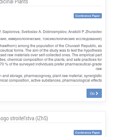
icinal Plants
Conference Paper
. Sapiorova, Svetoslav A. Dobrosmyslov, Anatolii P. Zhuravlev
кие, иммунологические, токсикологические исследования)
d hawthorn) among the population of the Chuvash Republic, as
utical forms. The aim of the study was to test the hypothesis
chased raw materials over self‑collected ones. The empirical part
ties, chemical composition of the plants, and safe practices for
 70 % of the surveyed individuals prefer pharmaceutical‑grade
raw
on and storage, pharmacognosy, plant raw material, synergistic
emical composition, active substances, pharmacological effects
Go
ogo stroitel'stva (IZhS)
Conference Paper