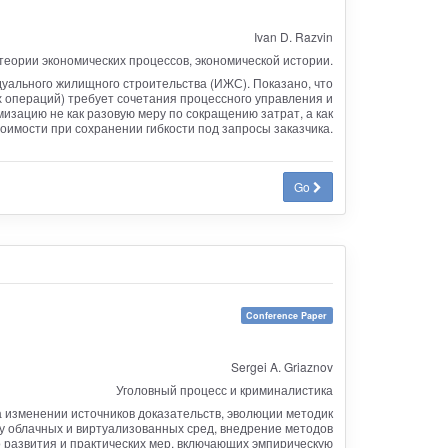
Ivan D. Razvin
теории экономических процессов, экономической истории.
уального жилищного строительства (ИЖС). Показано, что
 операций) требует сочетания процессного управления и
зацию не как разовую меру по сокращению затрат, а как
оимости при сохранении гибкости под запросы заказчика.
Go
Conference Paper
Sergei A. Griaznov
Уголовный процесс и криминалистика
 изменении источников доказательств, эволюции методик
у облачных и виртуализованных сред, внедрение методов
развития и практических мер, включающих эмпирическую