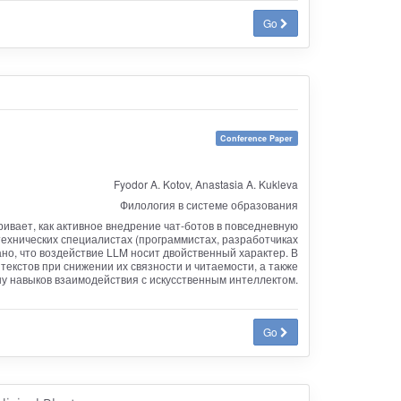
Go
Conference Paper
Fyodor A. Kotov, Anastasia A. Kukleva
Филология в системе образования
ивает, как активное внедрение чат-ботов в повседневную
технических специалистах (программистах, разработчиках
зано, что воздействие LLM носит двойственный характер. В
екстов при снижении их связности и читаемости, а также
ну навыков взаимодействия с искусственным интеллектом.
Go