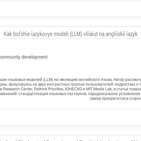
Kak bol'shie iazykovye modeli (LLM) vliiaiut na angliiskii iazyk
r community development
их языковых моделей (LLM) на эволюцию английского языка. Автор рассматр
уры, фокусируясь на двух контрастных группах пользователей: подростках и 
Research Center, Rethink Priorities, ЮНЕСКО и MIT Media Lab, в статье пока
менений: стандартизация языковых паттернов, парадоксальное усложнение т
смена приоритетов в сторо