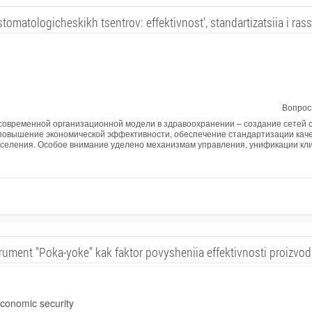
stomatologicheskikh tsentrov: effektivnost', standartizatsiia i ras
Вопрос
 современной организационной модели в здравоохранении – создание сетей 
 повышение экономической эффективности, обеспечение стандартизации кач
аселения. Особое внимание уделено механизмам управления, унификации кли
rument "Poka-yoke" kak faktor povysheniia effektivnosti proizvod
conomic security