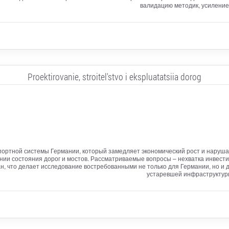
валидацию методик, усиление
Proektirovanie, stroitel'stvo i ekspluatatsiia dorog
ортной системы Германии, который замедляет экономический рост и нарушае
ии состояния дорог и мостов. Рассматриваемые вопросы – нехватка инвести
ан, что делает исследование востребованными не только для Германии, но и
устаревшей инфраструктуры