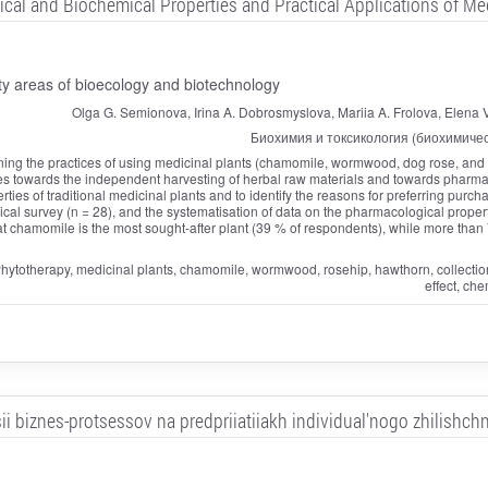
cal and Biochemical Properties and Practical Applications of Med
ty areas of bioecology and biotechnology
Olga G. Semionova, Irina A. Dobrosmyslova, Mariia A. Frolova, Elena V
Биохимия и токсикология (биохимичес
ining the practices of using medicinal plants (chamomile, wormwood, dog rose, an
es towards the independent harvesting of herbal raw materials and towards pharmace
operties of traditional medicinal plants and to identify the reasons for preferring pur
ogical survey (n = 28), and the systematisation of data on the pharmacological proper
at chamomile is the most sought‑after plant (39 % of respondents), while more than
, Phytotherapy, medicinal plants, chamomile, wormwood, rosehip, hawthorn, collecti
effect, ch
i biznes-protsessov na predpriiatiiakh individual'nogo zhilishchn