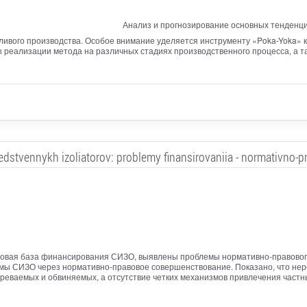
Анализ и прогнозирование основных тенденци
ливого производства. Особое внимание уделяется инструменту «Poka-Yoka»
реализации метода на различных стадиях производственного процесса, а т
dstvennykh izoliatorov: problemy finansirovaniia - normativno-p
вовая база финансирования СИЗО, выявлены проблемы нормативно-правово
мы СИЗО через нормативно-правовое совершенствование. Показано, что не
реваемых и обвиняемых, а отсутствие четких механизмов привлечения част