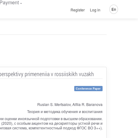
Payment
En
Register
Log in
 perspektivy primeneniia v rossiiskikh vuzakh
Conference Paper
Ruslan S. Mertsalov, Alfiia R. Baranova
Теория и методика обучения и воспитания
и оценки иноязычной подготовки в высшем образовании.
2020), с особым акцентом на дескрипторы устной речи и
нговая система, компетентностный подход ФГОС ВО 3++).