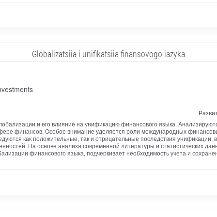
Globalizatsiia i unifikatsiia finansovogo iazyka
investments
Развит
глобализации и его влияние на унификацию финансового языка. Анализирую
сфере финансов. Особое внимание уделяется роли международных финансов
ледуются как положительные, так и отрицательные последствия унификации
нностей. На основе анализа современной литературы и статистических данн
бализации финансового языка, подчеркивает необходимость учета и сохране