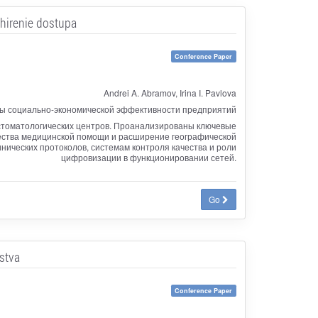
shirenie dostupa
Conference Paper
Andrei A. Abramov, Irina I. Pavlova
ы социально-экономической эффективности предприятий
стоматологических центров. Проанализированы ключевые
ества медицинской помощи и расширение географической
нических протоколов, системам контроля качества и роли
цифровизации в функционировании сетей.
Go
stva
Conference Paper