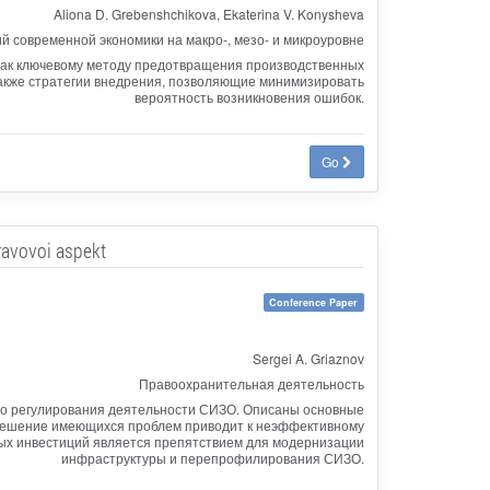
Aliona D. Grebenshchikova, Ekaterina V. Konysheva
й современной экономики на макро-, мезо- и микроуровне
 как ключевому методу предотвращения производственных
акже стратегии внедрения, позволяющие минимизировать
вероятность возникновения ошибок.
Go
ravovoi aspekt
Conference Paper
Sergei A. Griaznov
Правоохранительная деятельность
го регулирования деятельности СИЗО. Описаны основные
решение имеющихся проблем приводит к неэффективному
ных инвестиций является препятствием для модернизации
инфраструктуры и перепрофилирования СИЗО.