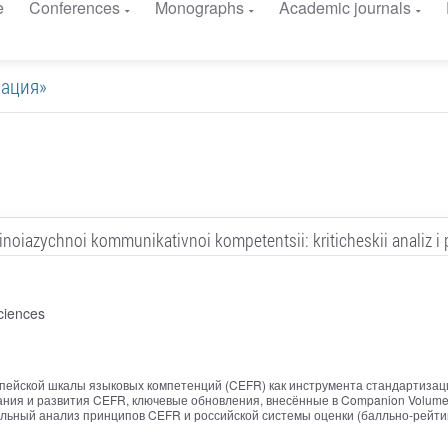
e
Conferences
Monographs
Academic journals
изация»
inoiazychnoi kommunikativnoi kompetentsii: kriticheskii analiz i
ciences
ейской шкалы языковых компетенций (CEFR) как инструмента стандартизаци
ния и развития CEFR, ключевые обновления, внесённые в Companion Volume (
ельный анализ принципов CEFR и российской системы оценки (балльно-рейти