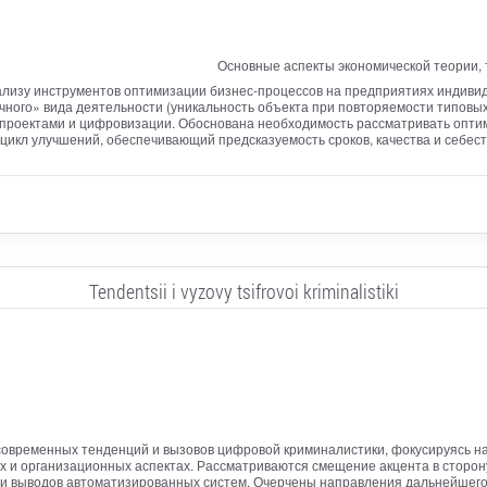
Основные аспекты экономической теории, 
лизу инструментов оптимизации бизнес‑процессов на предприятиях индивид
ного» вида деятельности (уникальность объекта при повторяемости типовых
проектами и цифровизации. Обоснована необходимость рассматривать оптими
икл улучшений, обеспечивающий предсказуемость сроков, качества и себест
Tendentsii i vyzovy tsifrovoi kriminalistiki
современных тенденций и вызовов цифровой криминалистики, фокусируясь на
ых и организационных аспектах. Рассматриваются смещение акцента в сторон
и выводов автоматизированных систем. Очерчены направления дальнейшего 