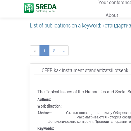
Your conferenc
About
List of publications on a keyword: «стандарт
«
1
2
»
CEFR kak instrument standartizatsii otsenki 
The Topical Issues of the Humanities and Social S
Authors:
Work direction:
Abstract:
Статья посвящена анализу Общеевроп
Рассматриваются история созда
фонологического контроля. Проводится сравнит
Keywords: