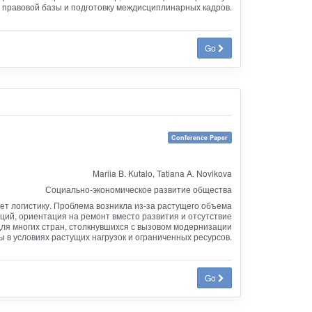
 правовой базы и подготовку междисциплинарных кадров.
Go
Conference Paper
Mariia B. Kutalo, Tatiana A. Novikova
Социально-экономическое развитие общества
т логистику. Проблема возникла из-за растущего объема
ций, ориентация на ремонт вместо развития и отсутствие
 для многих стран, столкнувшихся с вызовом модернизации
 в условиях растущих нагрузок и ограниченных ресурсов.
Go