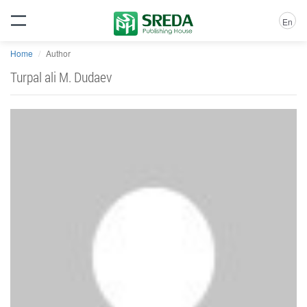
En
Home
Author
Turpal ali M. Dudaev