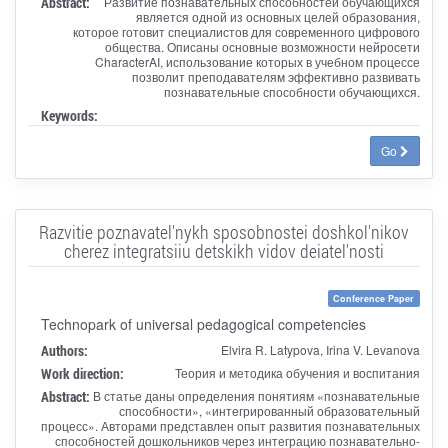
Abstract:
Развитие познавательных способностей обучающихся
является одной из основных целей образования,
которое готовит специалистов для современного цифрового
общества. Описаны основные возможности нейросети
CharacterAI, использование которых в учебном процессе
позволит преподавателям эффективно развивать
познавательные способности обучающихся.
Keywords:
Go
Razvitie poznavatel'nykh sposobnostei doshkol'nikov
cherez integratsiiu detskikh vidov deiatel'nosti
Conference Paper
Technopark of universal pedagogical competencies
Authors:
Elvira R. Latypova, Irina V. Levanova
Work direction:
Теория и методика обучения и воспитания
Abstract:
В статье даны определения понятиям «познавательные
способности», «интегрированный образовательный
процесс». Авторами представлен опыт развития познавательных
способностей дошкольников через интеграцию познавательно-