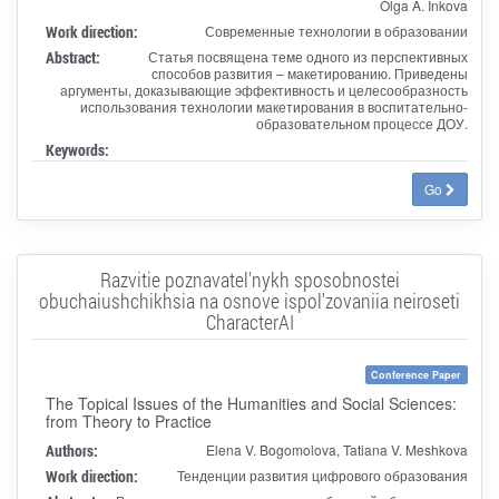
Olga A. Inkova
Work direction:
Современные технологии в образовании
Abstract:
Статья посвящена теме одного из перспективных
способов развития – макетированию. Приведены
аргументы, доказывающие эффективность и целесообразность
использования технологии макетирования в воспитательно-
образовательном процессе ДОУ.
Keywords:
Go
Razvitie poznavatel'nykh sposobnostei
obuchaiushchikhsia na osnove ispol'zovaniia neiroseti
CharacterAI
Conference Paper
The Topical Issues of the Humanities and Social Sciences:
from Theory to Practice
Authors:
Elena V. Bogomolova, Tatiana V. Meshkova
Work direction:
Тенденции развития цифрового образования