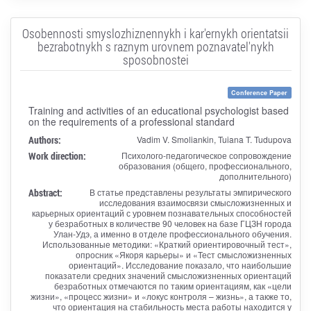
Osobennosti smyslozhiznennykh i kar'ernykh orientatsii
bezrabotnykh s raznym urovnem poznavatel'nykh
sposobnostei
Conference Paper
Training and activities of an educational psychologist based
on the requirements of a professional standard
Authors:
Vadim V. Smoliankin, Tuiana T. Tudupova
Work direction:
Психолого-педагогическое сопровождение
образования (общего, профессионального,
дополнительного)
Abstract:
В статье представлены результаты эмпирического
исследования взаимосвязи смысложизненных и
карьерных ориентаций с уровнем познавательных способностей
у безработных в количестве 90 человек на базе ГЦЗН города
Улан-Удэ, а именно в отделе профессионального обучения.
Использованные методики: «Краткий ориентировочный тест»,
опросник «Якоря карьеры» и «Тест смысложизненных
ориентаций». Исследование показало, что наибольшие
показатели средних значений смысложизненных ориентаций
безработных отмечаются по таким ориентациям, как «цели
жизни», «процесс жизни» и «локус контроля – жизнь», а также то,
что ориентация на стабильность места работы находится у