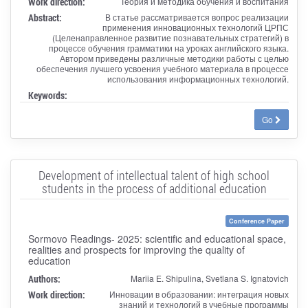
Work direction:
Теория и методика обучения и воспитания
Abstract:
В статье рассматривается вопрос реализации
применения инновационных технологий ЦРПС
(Целенаправленное развитие познавательных стратегий) в
процессе обучения грамматики на уроках английского языка.
Автором приведены различные методики работы с целью
обеспечения лучшего усвоения учебного материала в процессе
использования информационных технологий.
Keywords:
Go
Development of intellectual talent of high school
students in the process of additional education
Conference Paper
Sormovo Readings- 2025: scientific and educational space,
realities and prospects for improving the quality of
education
Authors:
Mariia E. Shipulina, Svetlana S. Ignatovich
Work direction:
Инновации в образовании: интеграция новых
знаний и технологий в учебные программы