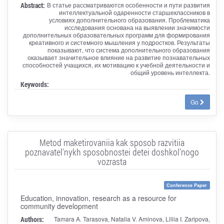
Abstract:
В статье рассматриваются особенности и пути развития
интеллектуальной одаренности старшеклассников в
условиях дополнительного образования. Проблематика
исследования основана на выявлении значимости
дополнительных образовательных программ для формирования
креативного и системного мышления у подростков. Результаты
показывают, что система дополнительного образования
оказывает значительное влияние на развитие познавательных
способностей учащихся, их мотивацию к учебной деятельности и
общий уровень интеллекта.
Keywords:
Go
Metod maketirovaniia kak sposob razvitiia
poznavatel'nykh sposobnostei detei doshkol'nogo
vozrasta
Conference Paper
Education, innovation, research as a resource for
community development
Authors:
Tamara A. Tarasova, Natalia V. Aminova, Liliia I. Zaripova,