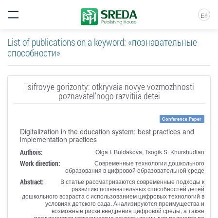
En
List of publications on a keyword: «познавательные
способности»
Tsifrovye gorizonty: otkryvaia novye vozmozhnosti
poznavatel'nogo razvitiia detei
Conference Paper
Digitalization in the education system: best practices and
implementation practices
Authors:
Olga I. Buldakova, Tsogik S. Khurshudian
Work direction:
Современные технологии дошкольного
образования в цифровой образовательной среде
Abstract:
В статье рассматриваются современные подходы к
развитию познавательных способностей детей
дошкольного возраста с использованием цифровых технологий в
условиях детского сада. Анализируются преимущества и
возможные риски внедрения цифровой среды, а также
предлагаются методические рекомендации для педагогов по