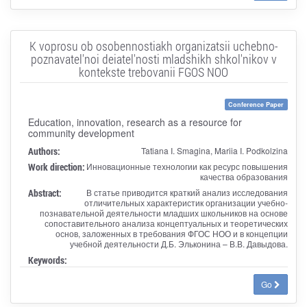
K voprosu ob osobennostiakh organizatsii uchebno-
poznavatel'noi deiatel'nosti mladshikh shkol'nikov v
kontekste trebovanii FGOS NOO
Conference Paper
Education, innovation, research as a resource for
community development
Authors:
Tatiana I. Smagina, Mariia I. Podkolzina
Work direction:
Инновационные технологии как ресурс повышения
качества образования
Abstract:
В статье приводится краткий анализ исследования
отличительных характеристик организации учебно-
познавательной деятельности младших школьников на основе
сопоставительного анализа концептуальных и теоретических
основ, заложенных в требования ФГОС НОО и в концепции
учебной деятельности Д.Б. Эльконина – В.В. Давыдова.
Keywords:
Go