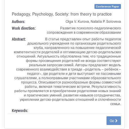
Conference Paper
Pedagogy, Psychology, Society: from theory to practice
Authors:
Olga V. Kurova, Natalia P. Soloveva
Work direction:
Развитие психолого-педагогического
сопровождения в современном образовании
Abstract:
В статье представлен опыт работы педагогов
дошкольного учреждения по организации родительского
клуба, направленного на повышение педагогической
компетентности родителей и оптимизацию детско-родительских
отношений. Актуальность обусловлена тем, что традиционные
формы просвещения родителей не всегда соответствуют
реальным запросам семей. Авторы предлагают модель
современного взаимодействия в триаде «родитель – ребёнок –
педагог», где родители и дети выступают не пассивными
слушателями, а полноправными участниками образовательного
процесса. Описываются разнообразные формы совместной
работы, включая тематические встречи. Результативность
работы проявляется в приобретении родителями новых знаний
и практических умений, развитии навыков сотрудничества,
укреплении детско-родительских отношений и сплочённости
семьи.
Keywords:
Go