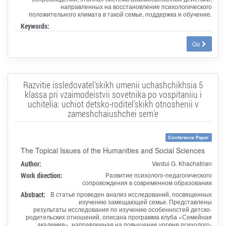
направленных на восстановление психологического
положительного климата в такой семье, поддержка и обучение.
Keywords:
Go
Razvitie issledovatel'skikh umenii uchashchikhsia 5
klassa pri vzaimodeistvii sovetnika po vospitaniiu i
uchitelia: uchiot detsko-roditel'skikh otnoshenii v
zameshchaiushchei sem'e
Conference Paper
The Topical Issues of the Humanities and Social Sciences
Author:
Vardui G. Khachatrian
Work direction:
Развитие психолого-педагогического
сопровождения в современном образовании
Abstract:
В статье проведен анализ исследований, посвященных
изучению замещающей семьи. Представлены
результаты исследования по изучению особенностей детско-
родительских отношений, описана программа клуба «Семейная
академия», направленная на повышение уровня психолого-