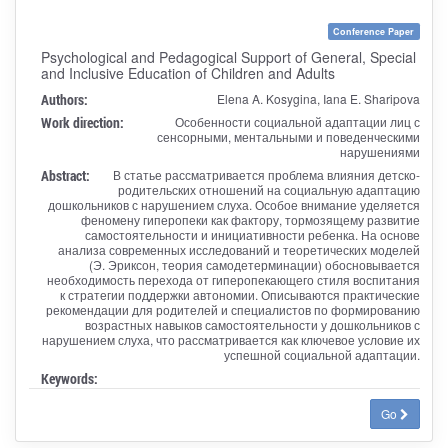
Conference Paper
Psychological and Pedagogical Support of General, Special
and Inclusive Education of Children and Adults
Authors:
Elena A. Kosygina, Iana E. Sharipova
Work direction:
Особенности социальной адаптации лиц с
сенсорными, ментальными и поведенческими
нарушениями
Abstract:
В статье рассматривается проблема влияния детско-
родительских отношений на социальную адаптацию
дошкольников с нарушением слуха. Особое внимание уделяется
феномену гиперопеки как фактору, тормозящему развитие
самостоятельности и инициативности ребенка. На основе
анализа современных исследований и теоретических моделей
(Э. Эриксон, теория самодетерминации) обосновывается
необходимость перехода от гиперопекающего стиля воспитания
к стратегии поддержки автономии. Описываются практические
рекомендации для родителей и специалистов по формированию
возрастных навыков самостоятельности у дошкольников с
нарушением слуха, что рассматривается как ключевое условие их
успешной социальной адаптации.
Keywords:
Go