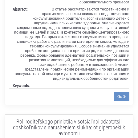
образовательного процесса
Abstract:
В статье рассматриваются теоретические и
практические аспекты психолого-педагогического
консультирования родителей, воспитывающих детей с
нарушениями психического здоровья. Анализируются
современные подходы к пониманию сущности консультативной
помощи, ее целей и задач в контексте семейно-центрированного
подхода. Раскрываются этапы консультативного процесса,
специфика работы с различными категориями семей, методы и
техники консультирования. Особое внимание уделяется
проблеме эмоционального принятия родителями диагноза
ребенка, формированию адекватной родительской позиции и
развитию компетенций, необходимых для эффективного
взаимодействия с ребенком в повседневной жизни.
Представлены практические рекомендации по организации
консультативной помощи с учетом типа семейного воспитания и
индивидуальных особенностей родителей.
Keywords:
Go
Rol' roditel'skogo priniatiia v sotsial'noi adaptatsii
doshkol'nikov s narusheniem slukha: ot giperopeki k
avtonomii