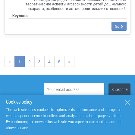
теоретические аспекты агрессивности детей дошкольного
возраста, особенности детско-родительских отношений.
Keywords:
Go
«
1
2
3
4
5
»
Cookies policy
The web-site uses cookies to optimize its performance and design as
well as special service to collect and analyze data about pages visitors.
By continuing to browse this web-site you agree to use cookies and the
above service.