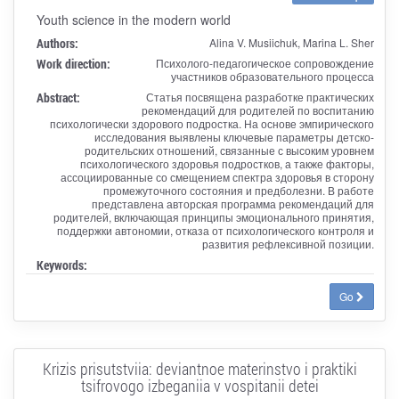
Youth science in the modern world
Authors:
Alina V. Musiichuk, Marina L. Sher
Work direction:
Психолого-педагогическое сопровождение
участников образовательного процесса
Abstract:
Статья посвящена разработке практических
рекомендаций для родителей по воспитанию
психологически здорового подростка. На основе эмпирического
исследования выявлены ключевые параметры детско-
родительских отношений, связанные с высоким уровнем
психологического здоровья подростков, а также факторы,
ассоциированные со смещением спектра здоровья в сторону
промежуточного состояния и предболезни. В работе
представлена авторская программа рекомендаций для
родителей, включающая принципы эмоционального принятия,
поддержки автономии, отказа от психологического контроля и
развития рефлексивной позиции.
Keywords:
Go
Krizis prisutstviia: deviantnoe materinstvo i praktiki
tsifrovogo izbeganiia v vospitanii detei