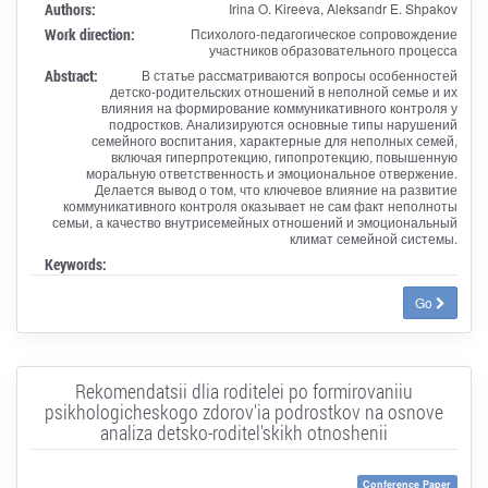
Authors:
Irina O. Kireeva, Aleksandr E. Shpakov
Work direction:
Психолого-педагогическое сопровождение
участников образовательного процесса
Abstract:
В статье рассматриваются вопросы особенностей
детско-родительских отношений в неполной семье и их
влияния на формирование коммуникативного контроля у
подростков. Анализируются основные типы нарушений
семейного воспитания, характерные для неполных семей,
включая гиперпротекцию, гипопротекцию, повышенную
моральную ответственность и эмоциональное отвержение.
Делается вывод о том, что ключевое влияние на развитие
коммуникативного контроля оказывает не сам факт неполноты
семьи, а качество внутрисемейных отношений и эмоциональный
климат семейной системы.
Keywords:
Go
Rekomendatsii dlia roditelei po formirovaniiu
psikhologicheskogo zdorov'ia podrostkov na osnove
analiza detsko-roditel'skikh otnoshenii
Conference Paper