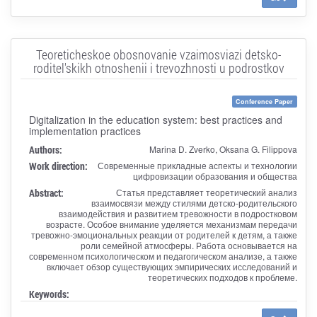
Teoreticheskoe obosnovanie vzaimosviazi detsko-
roditel'skikh otnoshenii i trevozhnosti u podrostkov
Conference Paper
Digitalization in the education system: best practices and
implementation practices
Authors:
Marina D. Zverko, Oksana G. Filippova
Work direction:
Современные прикладные аспекты и технологии
цифровизации образования и общества
Abstract:
Статья представляет теоретический анализ
взаимосвязи между стилями детско-родительского
взаимодействия и развитием тревожности в подростковом
возрасте. Особое внимание уделяется механизмам передачи
тревожно-эмоциональных реакции от родителей к детям, а также
роли семейной атмосферы. Работа основывается на
современном психологическом и педагогическом анализе, а также
включает обзор существующих эмпирических исследований и
теоретических подходов к проблеме.
Keywords: