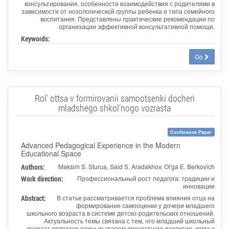
консультирования, особенности взаимодействия с родителями в
зависимости от нозологической группы ребенка и типа семейного
воспитания. Представлены практические рекомендации по
организации эффективной консультативной помощи.
Keywords:
Go
Rol' ottsa v formirovanii samootsenki docheri
mladshego shkol'nogo vozrasta
Conference Paper
Advanced Pedagogical Experience in the Modern
Educational Space
Authors:
Maksim S. Sturua, Said S. Aradakhov, Ol'ga E. Berkovich
Work direction:
Профессиональный рост педагога: традиции и
инновации
Abstract:
В статье рассматривается проблема влияния отца на
формирование самооценки у дочери младшего
школьного возраста в системе детско-родительских отношений.
Актуальность темы связана с тем, что младший школьный
возраст является важным этапом личностного развития, когда у