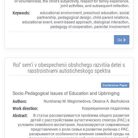
of voluntariness, the child's subjectivity, respect for family experience,
joint activities, and subsequent reflection.
Keywords:
educational environment, preschool education, social
partnership, pedagogical design, child-parent relations,
educational event, event-based approach, dialogical interaction,
pedagogy of cooperation, parental involvement
Go
Rol' sem'i v obespechenii obshchego razvitiia detei s
rasstroistvami autisticheskogo spektra
Conference Paper
Socio-Pedagogical Issues of Education and Upbringing
Authors:
Nursharap M. Magomedova, Oksana A. Bazhukova
Work direction:
Коррекционная педагогика
Abstract:
В статье рассматривается проблема общего развития
детей с расстройствами аутистического спектра (РАС) в
условиях семейного воспитания. Анализируются современные
представления о роли семьи в развитии ребенка с РАС,
раскрываются особенности влияния семейной среды на