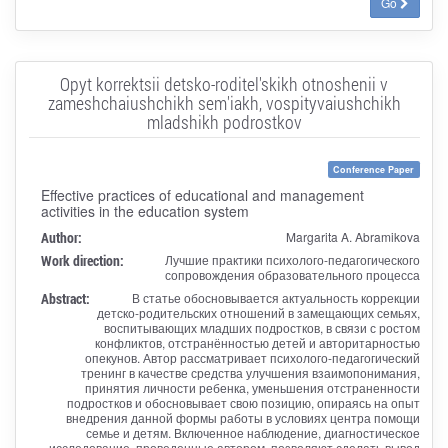
Go
Opyt korrektsii detsko-roditel'skikh otnoshenii v
zameshchaiushchikh sem'iakh, vospityvaiushchikh
mladshikh podrostkov
Conference Paper
Effective practices of educational and management
activities in the education system
Author:
Margarita A. Abramikova
Work direction:
Лучшие практики психолого-педагогического
сопровождения образовательного процесса
Abstract:
В статье обосновывается актуальность коррекции
детско-родительских отношений в замещающих семьях,
воспитывающих младших подростков, в связи с ростом
конфликтов, отстранённостью детей и авторитарностью
опекунов. Автор рассматривает психолого-педагогический
тренинг в качестве средства улучшения взаимопонимания,
принятия личности ребенка, уменьшения отстраненности
подростков и обосновывает свою позицию, опираясь на опыт
внедрения данной формы работы в условиях центра помощи
семье и детям. Включенное наблюдение, диагностическое
исследование, проведенные автором, позволяют сделать вывод