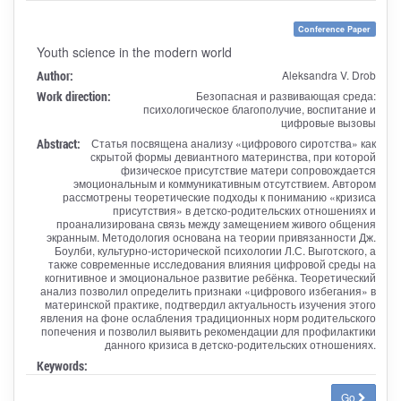
Conference Paper
Youth science in the modern world
Author:
Aleksandra V. Drob
Work direction:
Безопасная и развивающая среда:
психологическое благополучие, воспитание и
цифровые вызовы
Abstract:
Статья посвящена анализу «цифрового сиротства» как
скрытой формы девиантного материнства, при которой
физическое присутствие матери сопровождается
эмоциональным и коммуникативным отсутствием. Автором
рассмотрены теоретические подходы к пониманию «кризиса
присутствия» в детско-родительских отношениях и
проанализирована связь между замещением живого общения
экранным. Методология основана на теории привязанности Дж.
Боулби, культурно-исторической психологии Л.С. Выготского, а
также современные исследования влияния цифровой среды на
когнитивное и эмоциональное развитие ребёнка. Теоретический
анализ позволил определить признаки «цифрового избегания» в
материнской практике, подтвердил актуальность изучения этого
явления на фоне ослабления традиционных норм родительского
попечения и позволил выявить рекомендации для профилактики
данного кризиса в детско-родительских отношениях.
Keywords:
Go