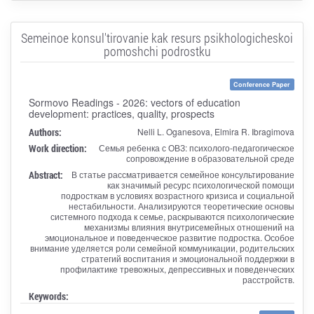
Semeinoe konsul'tirovanie kak resurs psikhologicheskoi
pomoshchi podrostku
Conference Paper
Sormovo Readings - 2026: vectors of education
development: practices, quality, prospects
Authors:
Nelli L. Oganesova, Elmira R. Ibragimova
Work direction:
Семья ребенка с ОВЗ: психолого-педагогическое
сопровождение в образовательной среде
Abstract:
В статье рассматривается семейное консультирование
как значимый ресурс психологической помощи
подросткам в условиях возрастного кризиса и социальной
нестабильности. Анализируются теоретические основы
системного подхода к семье, раскрываются психологические
механизмы влияния внутрисемейных отношений на
эмоциональное и поведенческое развитие подростка. Особое
внимание уделяется роли семейной коммуникации, родительских
стратегий воспитания и эмоциональной поддержки в
профилактике тревожных, депрессивных и поведенческих
расстройств.
Keywords: