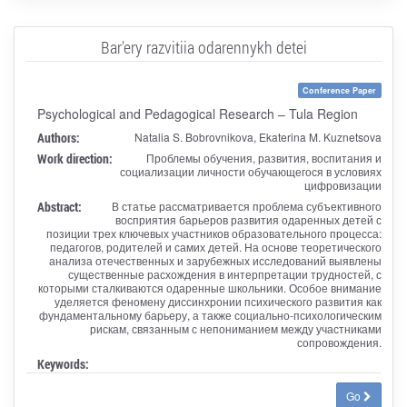
Bar'ery razvitiia odarennykh detei
Conference Paper
Psychological and Pedagogical Research – Tula Region
Authors:
Natalia S. Bobrovnikova, Ekaterina M. Kuznetsova
Work direction:
Проблемы обучения, развития, воспитания и
социализации личности обучающегося в условиях
цифровизации
Abstract:
В статье рассматривается проблема субъективного
восприятия барьеров развития одаренных детей с
позиции трех ключевых участников образовательного процесса:
педагогов, родителей и самих детей. На основе теоретического
анализа отечественных и зарубежных исследований выявлены
существенные расхождения в интерпретации трудностей, с
которыми сталкиваются одаренные школьники. Особое внимание
уделяется феномену диссинхронии психического развития как
фундаментальному барьеру, а также социально-психологическим
рискам, связанным с непониманием между участниками
сопровождения.
Keywords:
Go