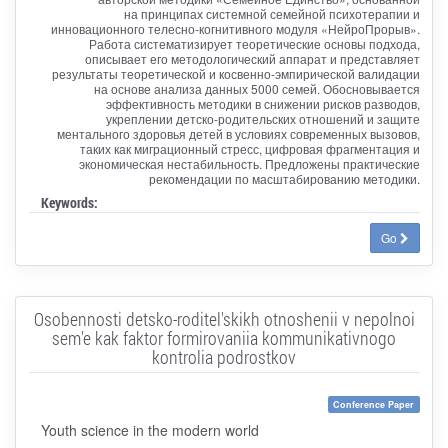
на принципах системной семейной психотерапии и
инновационного телесно-когнитивного модуля «НейроПрорыв».
Работа систематизирует теоретические основы подхода,
описывает его методологический аппарат и представляет
результаты теоретической и косвенно-эмпирической валидации
на основе анализа данных 5000 семей. Обосновывается
эффективность методики в снижении рисков разводов,
укреплении детско-родительских отношений и защите
ментального здоровья детей в условиях современных вызовов,
таких как миграционный стресс, цифровая фрагментация и
экономическая нестабильность. Предложены практические
рекомендации по масштабированию методики.
Keywords:
Go
Osobennosti detsko-roditel'skikh otnoshenii v nepolnoi
sem'e kak faktor formirovaniia kommunikativnogo
kontrolia podrostkov
Conference Paper
Youth science in the modern world