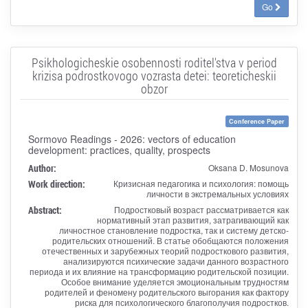
Go
Psikhologicheskie osobennosti roditel'stva v period
krizisa podrostkovogo vozrasta detei: teoreticheskii
obzor
Conference Paper
Sormovo Readings - 2026: vectors of education
development: practices, quality, prospects
Author:
Oksana D. Mosunova
Work direction:
Кризисная педагогика и психология: помощь
личности в экстремальных условиях
Abstract:
Подростковый возраст рассматривается как
нормативный этап развития, затрагивающий как
личностное становление подростка, так и систему детско-
родительских отношений. В статье обобщаются положения
отечественных и зарубежных теорий подросткового развития,
анализируются психические задачи данного возрастного
периода и их влияние на трансформацию родительской позиции.
Особое внимание уделяется эмоциональным трудностям
родителей и феномену родительского выгорания как фактору
риска для психологического благополучия подростков.