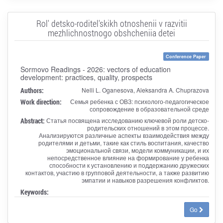
Rol' detsko-roditel'skikh otnoshenii v razvitii
mezhlichnostnogo obshcheniia detei
Conference Paper
Sormovo Readings - 2026: vectors of education
development: practices, quality, prospects
Authors:
Nelli L. Oganesova, Aleksandra A. Chuprazova
Work direction:
Семья ребенка с ОВЗ: психолого-педагогическое
сопровождение в образовательной среде
Abstract:
Статья посвящена исследованию ключевой роли детско-
родительских отношений в этом процессе.
Анализируются различные аспекты взаимодействия между
родителями и детьми, такие как стиль воспитания, качество
эмоциональной связи, модели коммуникации, и их
непосредственное влияние на формирование у ребенка
способности к установлению и поддержанию дружеских
контактов, участию в групповой деятельности, а также развитию
эмпатии и навыков разрешения конфликтов.
Keywords:
Go