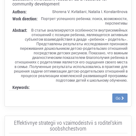
community development
Authors:
Shorena V. Kvitatiani, Natalia I. Konstantinova
Work direction:
Портрет успешного ребенка: поиск, возможности,
перспективы
Abstract:
В статье анализируются особенности внутрисемейных
отношений с позиции ребенка, являющегося активным
субъектом взаимодействия в диаде «ребенок – родитель».
Представлены результаты исследования признаков
переживания дошкольником детско-родительских отношений
посредством детских рисунков. Показано, что важным
диагностическим показателем благополучия ребенка в
отношениях с родителями является его ощущения своего места
в семье. Полученные результаты использовались в практике для
решения задачи оптимизации детско-родительских отношений в
процессе реализации комплексной развивающей программы
подготовки детей к школьному обучению.
Keywords:
Go
Effektivnye strategii vo vzaimodeistvii s roditel'skim
soobshchestvom