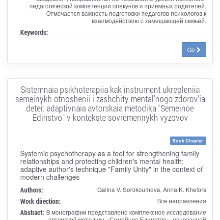
педагогической компетенции опекунов и приемных родителей.
Отмечается важность подготовки педагогов-психологов к
взаимодействию с замещающей семьей.
Keywords:
Go
Sistemnaia psikhoterapiia kak instrument ukrepleniia
semeinykh otnoshenii i zashchity mental'nogo zdorov'ia
detei: adaptivnaia avtorskaia metodika "Semeinoe
Edinstvo" v kontekste sovremennykh vyzovov
Book Chapter
Systemic psychotherapy as a tool for strengthening family
relationships and protecting children's mental health:
adaptive author's technique "Family Unity" in the context of
modern challenges
Authors:
Galina V. Sorokoumova, Anna K. Khefors
Work direction:
Все направления
Abstract:
В монографии представлено комплексное исследование
авторской методики «Семейное Единство», основанной