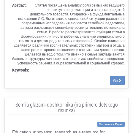
Abstract:
Статья посвящена анализу роли семьи как ведущего
института социализации и воспитания детей
дошкольного возраста. Опираясь на фундаментальные
положения Л.С. Выготского о социальной ситуации развития и
современные исследования в области семейной педагогики,
авторы раскрывают специфику воспитательного потенциала
семьи. В работе рассматриваются функции семьи в
формировании личности ребенка, значение эмоционального
климата и детско-родительских отношений. Особое внимание
уделяется различию воспитательных стратегий матери и отца, а
также роли старшего поколения в воспитании дошкольников.
Делается вывод о том, что именно в семье закладываются
базовые структуры личности, которые в дальнейшем определяют
успешность ребенка в образовательной и социальной сферах.
Keywords:
Go
Sem'ia glazami doshkol'nika (na primere detskogo
risunka)
Conference Paper
Education, innovation, research as a resource for