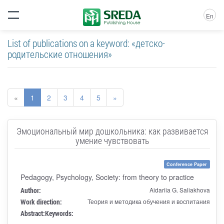
En
List of publications on a keyword: «детско-
родительские отношения»
«
1
2
3
4
5
»
Эмоциональный мир дошкольника: как развивается
умение чувствовать
Conference Paper
Pedagogy, Psychology, Society: from theory to practice
Author:
Aidariia G. Saliakhova
Work direction:
Теория и методика обучения и воспитания
Abstract:
Keywords: