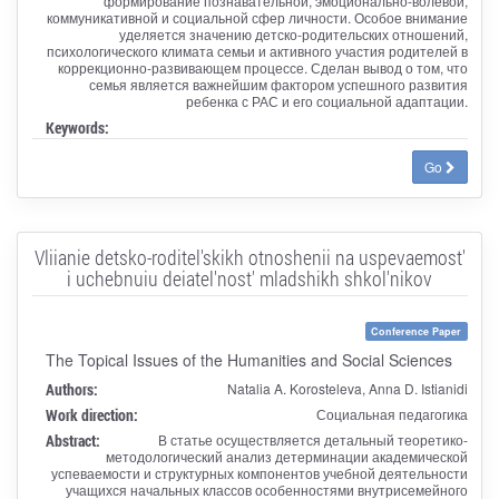
формирование познавательной, эмоционально-волевой,
коммуникативной и социальной сфер личности. Особое внимание
уделяется значению детско-родительских отношений,
психологического климата семьи и активного участия родителей в
коррекционно-развивающем процессе. Сделан вывод о том, что
семья является важнейшим фактором успешного развития
ребенка с РАС и его социальной адаптации.
Keywords:
Go
Vliianie detsko-roditel'skikh otnoshenii na uspevaemost'
i uchebnuiu deiatel'nost' mladshikh shkol'nikov
Conference Paper
The Topical Issues of the Humanities and Social Sciences
Authors:
Natalia A. Korosteleva, Anna D. Istianidi
Work direction:
Социальная педагогика
Abstract:
В статье осуществляется детальный теоретико-
методологический анализ детерминации академической
успеваемости и структурных компонентов учебной деятельности
учащихся начальных классов особенностями внутрисемейного