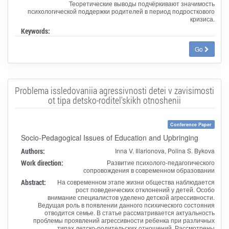
Теоретические выводы подчёркивают значимость
психологической поддержки родителей в период подросткового
кризиса.
Keywords:
Go
Problema issledovaniia agressivnosti detei v zavisimosti
ot tipa detsko-roditel'skikh otnoshenii
Conference Paper
Socio-Pedagogical Issues of Education and Upbringing
Authors:
Inna V. Illarionova, Polina S. Bykova
Work direction:
Развитие психолого-педагогического
сопровождения в современном образовании
Abstract:
На современном этапе жизни общества наблюдается
рост поведенческих отклонений у детей. Особо
внимание специалистов уделено детской агрессивности.
Ведущая роль в появлении данного психического состояния
отводится семье. В статье рассматривается актуальность
проблемы проявлений агрессивности ребенка при различных
типах детско-родительских отношений. Рассмотрены