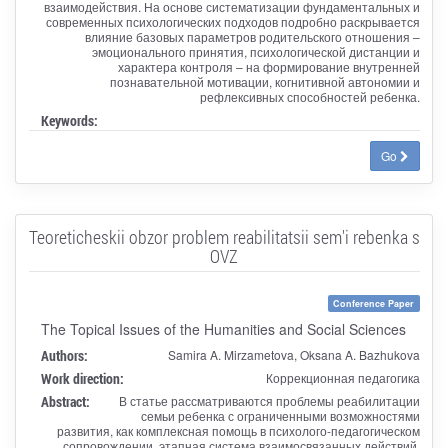
взаимодействия. На основе систематизации фундаментальных и
современных психологических подходов подробно раскрывается
влияние базовых параметров родительского отношения –
эмоционального принятия, психологической дистанции и
характера контроля – на формирование внутренней
познавательной мотивации, когнитивной автономии и
рефлексивных способностей ребенка.
Keywords:
Go
Teoreticheskii obzor problem reabilitatsii sem'i rebenka s
OVZ
Conference Paper
The Topical Issues of the Humanities and Social Sciences
Authors:
Samira A. Mirzametova, Oksana A. Bazhukova
Work direction:
Коррекционная педагогика
Abstract:
В статье рассматриваются проблемы реабилитации
семьи ребенка с ограниченными возможностями
развития, как комплексная помощь в психолого-педагогическом
сопровождении, этапная система взаимосвязанных действий,