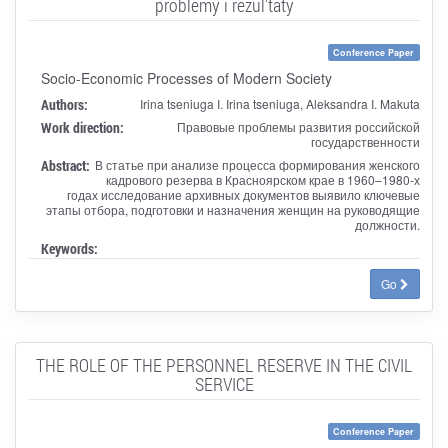
problemy i rezul'taty
Conference Paper
Socio-Economic Processes of Modern Society
Authors:
Irina tseniuga I. Irina tseniuga, Aleksandra I. Makuta
Work direction:
Правовые проблемы развития российской
государственности
Abstract:
В статье при анализе процесса формирования женского
кадрового резерва в Красноярском крае в 1960–1980-х
годах исследование архивных документов выявило ключевые
этапы отбора, подготовки и назначения женщин на руководящие
должности.
Keywords:
Go
THE ROLE OF THE PERSONNEL RESERVE IN THE CIVIL
SERVICE
Conference Paper