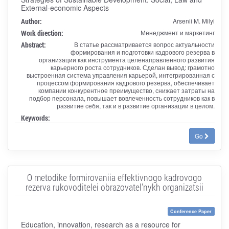
External-economic Aspects
Author:
Arsenii M. Milyi
Work direction:
Менеджмент и маркетинг
Abstract:
В статье рассматривается вопрос актуальности
формирования и подготовки кадрового резерва в
организации как инструмента целенаправленного развития
карьерного роста сотрудников. Сделан вывод: грамотно
выстроенная система управления карьерой, интегрированная с
процессом формирования кадрового резерва, обеспечивает
компании конкурентное преимущество, снижает затраты на
подбор персонала, повышает вовлеченность сотрудников как в
развитие себя, так и в развитие организации в целом.
Keywords:
Go
O metodike formirovaniia effektivnogo kadrovogo
rezerva rukovoditelei obrazovatel'nykh organizatsii
Conference Paper
Education, innovation, research as a resource for