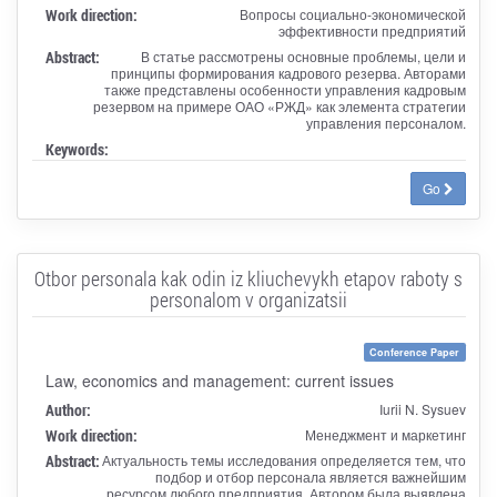
Work direction:
Вопросы социально-экономической
эффективности предприятий
Abstract:
В статье рассмотрены основные проблемы, цели и
принципы формирования кадрового резерва. Авторами
также представлены особенности управления кадровым
резервом на примере ОАО «РЖД» как элемента стратегии
управления персоналом.
Keywords:
Go
Otbor personala kak odin iz kliuchevykh etapov raboty s
personalom v organizatsii
Conference Paper
Law, economics and management: current issues
Author:
Iurii N. Sysuev
Work direction:
Менеджмент и маркетинг
Abstract:
Актуальность темы исследования определяется тем, что
подбор и отбор персонала является важнейшим
ресурсом любого предприятия. Автором была выявлена