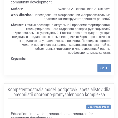
community development
Authors:
Svetlana A. Beshuk, Irina A. Ustinova
Work direction:
Исследования в образовании и образовательные
практики как инструмент принятия решений
Abstract:
Статья посвящена актуальной проблеме формирования
квалифицированного кадрового резерва руководителей
образовательных учреждений. Рассматриваются существующие
подходы и предлагаются новые методики отбора перспективных
кандидатов на управленческие позиции. Приводится проект
модели первичного выявления кандидатов, основанной на
объективных критериях и многоуровневой оценке
профессиональных качеств.
Keywords:
Go
Kompetentnostnaia model' podgotovki spetsialistov dlia
predpriiatii oboronno-promyshlennogo kompleksa
Conference Paper
Education, innovation, research as a resource for
community development