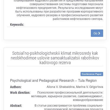
планирования кадрового развития и предложены направления
совершенствования системы подготовки персонала
нефтегазового предприятия. Результаты исследования могут
быть использованы при разработке программ корпоративного
обучения, кадрового резерва и профессионального развития
работников нефтегазового сектора.
Keywords:
Go
Sotsial'no-psikhologicheskii klimat mikrosredy kak
neobkhodimoe uslovie samoaktualizatsii rabotnikov
kadrovogo rezerva
Conference Paper
Psychological and Pedagogical Research – Tula Region
Authors:
Aliona V. Shabaldina, Marina V. Grigor'eva
Work direction:
Психология профессиональной деятельности:
мотивация, карьерное развитие, самоменеджмент,
командообразование
Abstract:
В статье рассматривается проблема социально-
психологической детерминации процесса