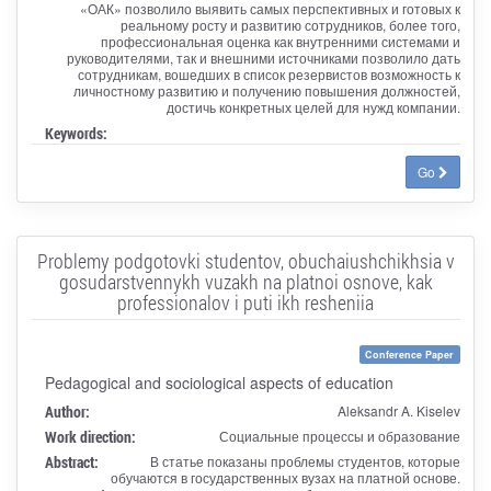
«ОАК» позволило выявить самых перспективных и готовых к
реальному росту и развитию сотрудников, более того,
профессиональная оценка как внутренними системами и
руководителями, так и внешними источниками позволило дать
сотрудникам, вошедших в список резервистов возможность к
личностному развитию и получению повышения должностей,
достичь конкретных целей для нужд компании.
Keywords:
Go
Problemy podgotovki studentov, obuchaiushchikhsia v
gosudarstvennykh vuzakh na platnoi osnove, kak
professionalov i puti ikh resheniia
Conference Paper
Pedagogical and sociological aspects of education
Author:
Aleksandr A. Kiselev
Work direction:
Социальные процессы и образование
Abstract:
В статье показаны проблемы студентов, которые
обучаются в государственных вузах на платной основе.