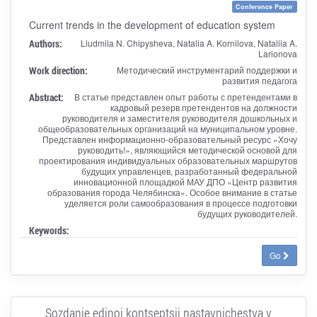
Conference Paper
Current trends in the development of education system
Authors:
Liudmila N. Chipysheva, Natalia A. Kornilova, Nataliia A.
Larionova
Work direction:
Методический инструментарий поддержки и
развития педагога
Abstract:
В статье представлен опыт работы с претендентами в
кадровый резерв претендентов на должности
руководителя и заместителя руководителя дошкольных и
общеобразовательных организаций на муниципальном уровне.
Представлен информационно-образовательный ресурс «Хочу
руководить!», являющийся методической основой для
проектирования индивидуальных образовательных маршрутов
будущих управленцев, разработанный федеральной
инновационной площадкой МАУ ДПО «Центр развития
образования города Челябинска». Особое внимание в статье
уделяется роли самообразования в процессе подготовки
будущих руководителей.
Keywords:
Go
Sozdanie edinoi kontseptsii nastavnichestva v