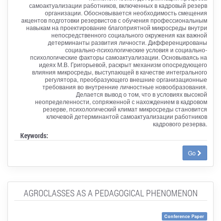
самоактуализации работников, включенных в кадровый резерв
организации. Обосновывается необходимость смещения
акцентов подготовки резервистов с обучения профессиональным
навыкам на проектирование благоприятной микросреды внутри
непосредственного социального окружения как важной
детерминанты развития личности. Дифференцированы
социально-психологические условия и социально-
психологические факторы самоактуализации. Основываясь на
идеях М.В. Григорьевой, раскрыт механизм опосредующего
влияния микросреды, выступающей в качестве интегрального
регулятора, преобразующего внешние организационные
требования во внутренние личностные новообразования.
Делается вывод о том, что в условиях высокой
неопределенности, сопряженной с нахождением в кадровом
резерве, психологический климат микросреды становится
ключевой детерминантой самоактуализации работников
кадрового резерва.
Keywords:
Go
AGROCLASSES AS A PEDAGOGICAL PHENOMENON
Conference Paper