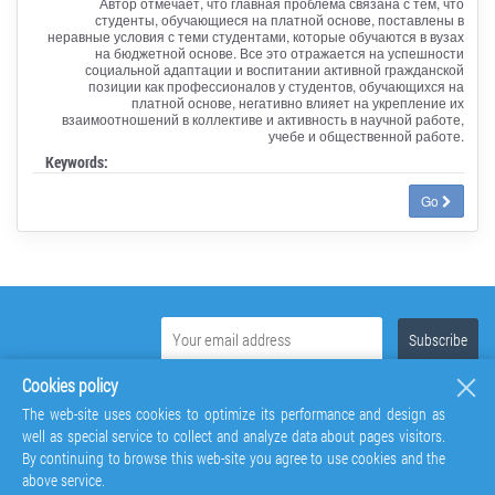
Автор отмечает, что главная проблема связана с тем, что
студенты, обучающиеся на платной основе, поставлены в
неравные условия с теми студентами, которые обучаются в вузах
на бюджетной основе. Все это отражается на успешности
социальной адаптации и воспитании активной гражданской
позиции как профессионалов у студентов, обучающихся на
платной основе, негативно влияет на укрепление их
взаимоотношений в коллективе и активность в научной работе,
учебе и общественной работе.
Keywords:
Go
Cookies policy
The web-site uses cookies to optimize its performance and design as
well as special service to collect and analyze data about pages visitors.
By continuing to browse this web-site you agree to use cookies and the
above service.