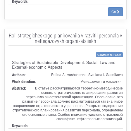
Keywords:
Go
Rol' strategicheskogo planirovaniia v razvitii personala v
neftegazovykh organizatsiiakh
Conference Paper
Strategies of Sustainable Development: Social, Law and
External-economic Aspects
Authors:
Polina A. Ivashchenko, Svetlana I. Gasnikova
Work direction:
Менеджмент и маркетинг
Abstract:
В статье рассматриваются теоретико-методические
основы стратегического планирования развития
персонала в нефтегазовой организации. Обосновано, что
развитие персонала должно рассматриваться как значимое
направление стратегического управления. Раскрыто содержание
стратегического планирования развития персонала, определены
его основные этапы. Особое внимание уделено отраслевой
специфике нефтегазовых организаций.
Keywords: