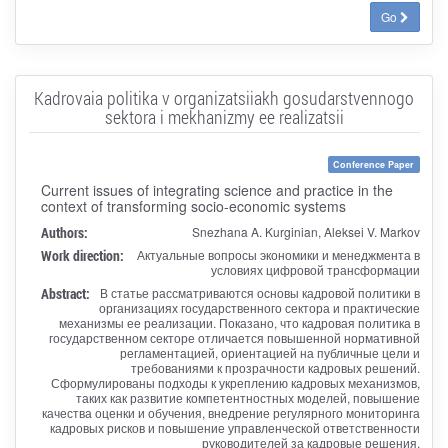
Go
Kadrovaia politika v organizatsiiakh gosudarstvennogo
sektora i mekhanizmy ee realizatsii
Conference Paper
Current issues of integrating science and practice in the
context of transforming socio-economic systems
Authors:
Snezhana A. Kurginian, Aleksei V. Markov
Work direction:
Актуальные вопросы экономики и менеджмента в
условиях цифровой трансформации
Abstract:
В статье рассматриваются основы кадровой политики в
организациях государственного сектора и практические
механизмы ее реализации. Показано, что кадровая политика в
государственном секторе отличается повышенной нормативной
регламентацией, ориентацией на публичные цели и
требованиями к прозрачности кадровых решений.
Сформулированы подходы к укреплению кадровых механизмов,
таких как развитие компетентностных моделей, повышение
качества оценки и обучения, внедрение регулярного мониторинга
кадровых рисков и повышение управленческой ответственности
руководителей за кадровые решения.