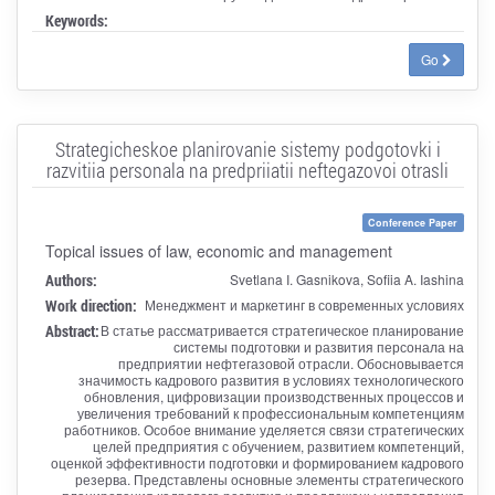
Keywords:
Go
Strategicheskoe planirovanie sistemy podgotovki i
razvitiia personala na predpriiatii neftegazovoi otrasli
Conference Paper
Topical issues of law, economic and management
Authors:
Svetlana I. Gasnikova, Sofiia A. Iashina
Work direction:
Менеджмент и маркетинг в современных условиях
Abstract:
В статье рассматривается стратегическое планирование
системы подготовки и развития персонала на
предприятии нефтегазовой отрасли. Обосновывается
значимость кадрового развития в условиях технологического
обновления, цифровизации производственных процессов и
увеличения требований к профессиональным компетенциям
работников. Особое внимание уделяется связи стратегических
целей предприятия с обучением, развитием компетенций,
оценкой эффективности подготовки и формированием кадрового
резерва. Представлены основные элементы стратегического