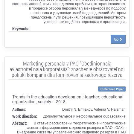
важность данной темы, определена проблема, которая возникает
в процессе отбора персонала у менеджеров по подбору
персонала и у руководителей подразделений. Автором
предложены пути решения, повышающие вероятность
успешности подбора персонала в организации.
Keywords:
Go
Marketing personala v PAO "Obedinionnaia
aviastroitel'naia korporatsiia": znachenie obrazovatel'noi
politiki kompanii dlia formirovaniia kadrovogo rezerva
Conference Paper
Trends in the education development: teacher, educational
organization, society – 2018
Authors:
Dmitrij N. Ermakov, Valeriia V. Raizman
Work direction:
Дополнительное и неформальное образование
Abstract:
В статье рассмотрены теоретические и практические
аспекты формирования кадрового резерва в ПАО «ОАК».
Внедрение системы управленческого кадрового резерва в ПАО