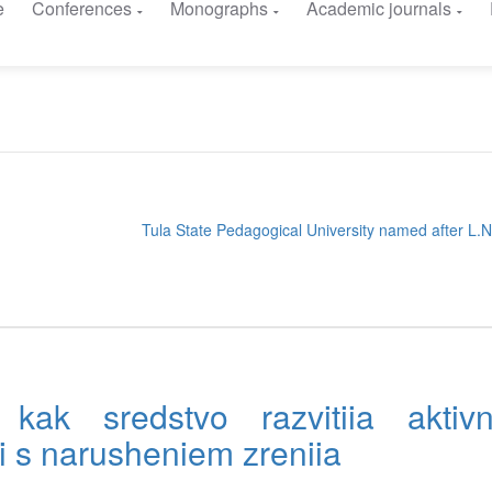
e
Conferences
Monographs
Academic journals
Tula State Pedagogical University named after L.N
a kak sredstvo razvitiia aktiv
i s narusheniem zreniia