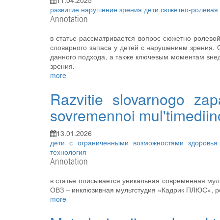
11.04.2025
развитие
нарушение зрения
дети
сюжетно-ролевая
Annotation
в статье рассматривается вопрос сюжетно-ролевой
словарного запаса у детей с нарушением зрения.
данного подхода, а также ключевым моментам вне
зрения.
more
Razvitie slovarnogo za
sovremennoi mul'timediino
13.01.2026
дети с ограниченными возможностями здоровь
технология
Annotation
в статье описывается уникальная современная мул
ОВЗ – инклюзивная мультстудия «Кадрик ПЛЮС», ре
more