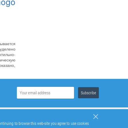
nogo
ывается
 уделено
ктильно-
тическую
оказано,
continuing to browse this web-site you agree to use cookies