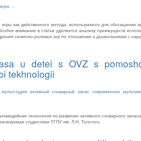
 игра
...
 игры как действенного метода, используемого для обогащения а
 Особое внимание в статье уделяется анализу преимуществ испол
дрения сюжетно-ролевых игр по отношению к дошкольникам с на
pasa u detei s OVZ s pomoshc
i tekhnologii
я
мультстудия
активный словарный запас
современная мультим
ьтимедийная технология по развитию активного словарного запаса
ализуемая студентами ТГПУ им. Л.Н. Толстого.