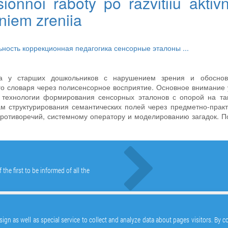
sionnoi raboty po razvitiiu aktiv
eniem zreniia
ьность
коррекционная педагогика
сенсорные эталоны
...
ма у старших дошкольников с нарушением зрения и обоснов
го словаря через полисенсорное восприятие. Основное внимание
 технологии формирования сенсорных эталонов с опорой на та
м структурирования семантических полей через предметно-прак
противоречий, системному оператору и моделированию загадок. П
he first to be informed of all the
ign as well as special service to collect and analyze data about pages visitors. By 