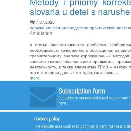
Metody i priiomy korrekt
slovaria u detei s narush
17.07.2026
нарушение зрения
предметно-практическая деятел
Annotation
в статье рассматривается проблема вербализ
необходимость качественного обогащения активно
сравнительному анализу коррекционных методов:
кинестетическое обследование предметов, приема
деятельность, а также элементам ТРИЗ – методу 
что интеграция данных методов, включающ...
more
Subscription form
Subscribe to our newsletter and become one of t
news!
Cookies policy
The web-site uses cookies to optimize its performance and des