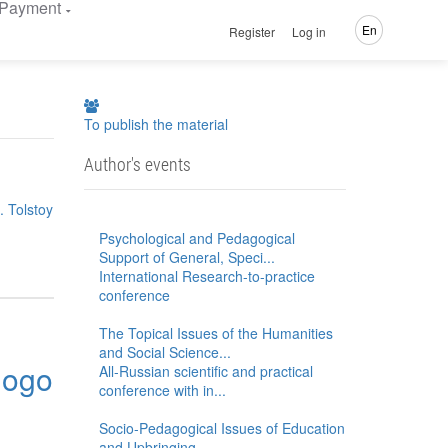
Payment
En
Register
Log in
To publish the material
Author's events
. Tolstoy
Psychological and Pedagogical
Support of General, Speci...
International Research-to-practice
conference
The Topical Issues of the Humanities
and Social Science...
nogo
All-Russian scientific and practical
conference with in...
Socio-Pedagogical Issues of Education
and Upbringing