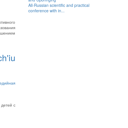
All-Russian scientific and practical
conference with in...
ктивного
ьзования
рушением
h'iu
едийная
 детей с