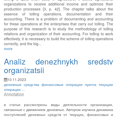
organizations to receive additional income and optimize their
production processes [3, p. 42]. The chapter talks about the
essence of tolling operations, documentation and their
accounting. There is a problem of documenting and accounting
for these operations at the enterprises that carry out tolling. The
purpose of this research is to study the methodology of tolling
relations and organization of their accounting. For tolling to work
effectively, it is necessary to build the scheme of tolling operations
correctly, and the big...
more
Analiz denezhnykh sredstv
organizatsii
10.11.2023
денежные средства
финансовые операции
приток
текущие
операции
...
Annotation
в статье рассмотрены виды деятельности организации,
связанные с движением денежных. Автором изучена динамика
поступлений денежных средств от текущих, финансовых и