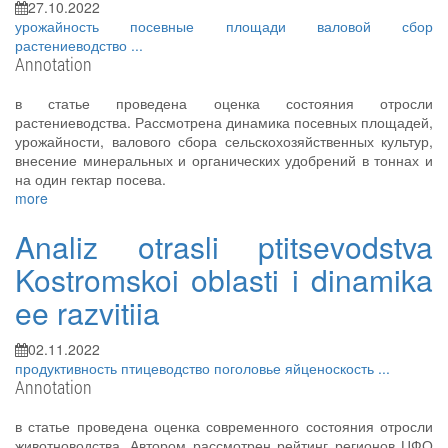
27.10.2022
урожайность
посевные площади
валовой сбор
растениеводство
...
Annotation
в статье проведена оценка состояния отросли
растениеводства. Рассмотрена динамика посевных площадей,
урожайности, валового сбора сельскохозяйственных культур,
внесение минеральных и органических удобрений в тоннах и
на один гектар посева.
more
Analiz otrasli ptitsevodstva
Kostromskoi oblasti i dinamika
ee razvitiia
02.11.2022
продуктивность
птицеводство
поголовье
яйценоскость
...
Annotation
в статье проведена оценка современного состояния отросли
животноводства. Автором рассмотрен рейтинг регионов ЦФО