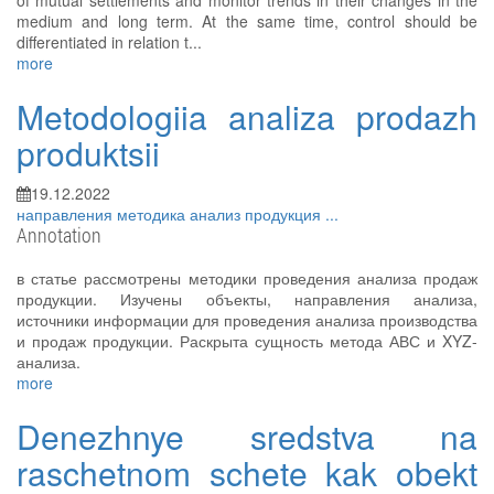
of mutual settlements and monitor trends in their changes in the
medium and long term. At the same time, control should be
differentiated in relation t...
more
Metodologiia analiza prodazh
produktsii
19.12.2022
направления
методика
анализ
продукция
...
Annotation
в статье рассмотрены методики проведения анализа продаж
продукции. Изучены объекты, направления анализа,
источники информации для проведения анализа производства
и продаж продукции. Раскрыта сущность метода АВС и XYZ-
анализа.
more
Denezhnye sredstva na
raschetnom schete kak obekt