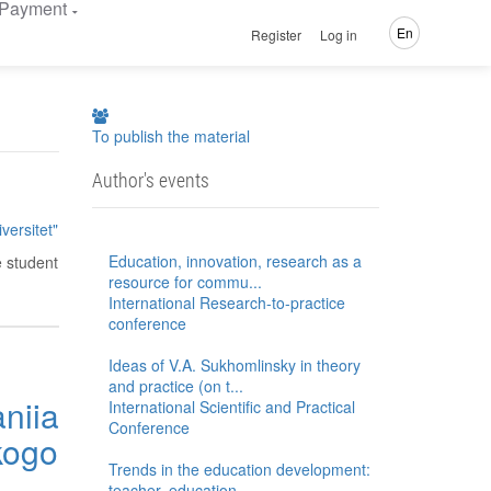
Payment
En
Register
Log in
To publish the material
Author's events
versitet"
Education, innovation, research as a
 student
resource for commu...
International Research-to-practice
conference
Ideas of V.A. Sukhomlinsky in theory
and practice (on t...
niia
International Scientific and Practical
Conference
kogo
Trends in the education development:
teacher, education...