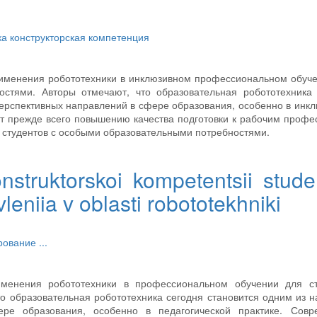
ка
конструкторская компетенция
рименения робототехники в инклюзивном профессиональном обуч
остями. Авторы отмечают, что образовательная робототехника 
перспективных направлений в сфере образования, особенно в инк
ет прежде всего повышению качества подготовки к рабочим профе
 студентов с особыми образовательными потребностями.
onstruktorskoi kompetentsii stude
niia v oblasti robototekhniki
рование
...
именения робототехники в профессиональном обучении для ст
то образовательная робототехника сегодня становится одним из 
ре образования, особенно в педагогической практике. Совр