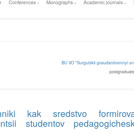
e
Conferences
Monographs
Academic journals
BU VO "Surgutskii gosudarstvennyi uni
postgraduate
hniki kak sredstvo formirova
entsii studentov pedagogiches