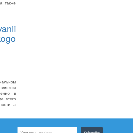
а также
anii
kogo
ональном
является
бенно в
де всего
ности, а