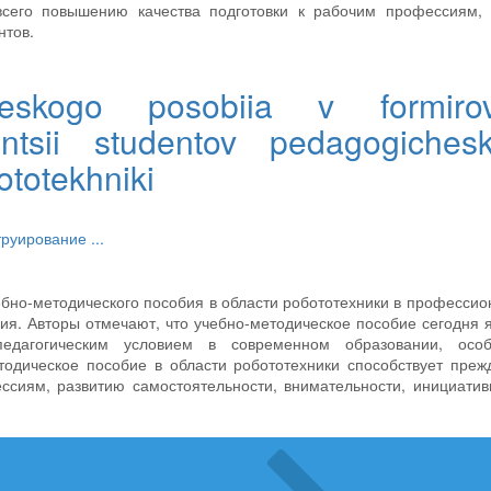
 всего повышению качества подготовки к рабочим профессиям, 
нтов.
heskogo posobiia v formirov
entsii studentov pedagogiches
ototekhniki
труирование
...
ебно-методического пособия в области робототехники в професси
ния. Авторы отмечают, что учебно-методическое пособие сегодня 
едагогическим условием в современном образовании, осо
тодическое пособие в области робототехники способствует преж
сиям, развитию самостоятельности, внимательности, инициатив