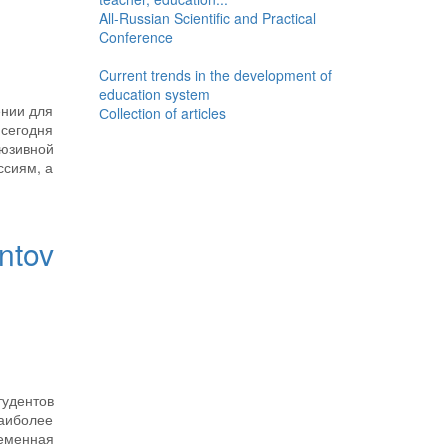
All-Russian Scientific and Practical
Conference
Current trends in the development of
education system
ении для
Сollection of articles
сегодня
люзивной
ссиям, а
ntov
удентов
наиболее
еменная