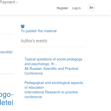
Payment
En
Register
Log in
To publish the material
Author's events
azvitiia"
Topical questions of social pedagogy
and psychology: th...
All-Russian Scientific and Practical
Conference
Pedagogical and sociological aspects
of education
go-
International Research-to-practice
conference
etei