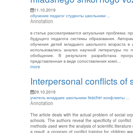
11.10.2019
обучение
педагог
студенты
школьники
...
Annotation
в статье рассматривается актуальная проблема: п
будущего педагога системы образования. Автора
обучения детей младшего школьного возраста в 
использовались анализ научной литературы по п
обобщение. В результате разработана програ
представленная в виде сопоставления комп...
more
Interpersonal conflicts of
29.10.2019
учитель
младшие школьники
teacher
конфликты
...
Annotation
The article deals with the actual problem of social o
schools. The authors reveal the specificity of confli
methods used were the analysis of scientific literature
a result, a program of conflict training for children 