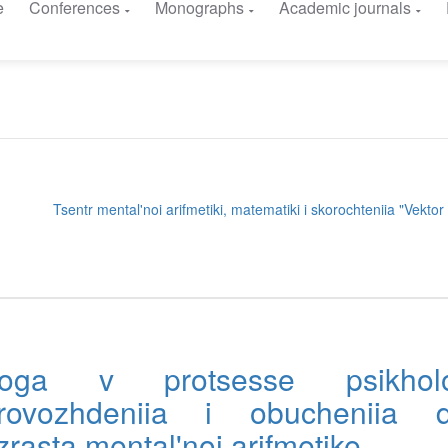
e
Conferences
Monographs
Academic journals
Tsentr mental'noi arifmetiki, matematiki i skorochteniia "Vektor r
goga v protsesse psikholo
rovozhdeniia i obucheniia d
rasta mental'noi arifmetike