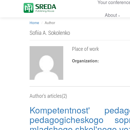
Your conferenc
About
Home
Author
Sofiia A. Sokolenko
Place of work
Organization:
Author's articles(2)
Kompetentnost' peda
pedagogicheskogo sop
mladshego shkol'nogo voz