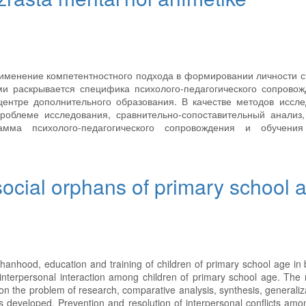
рименение компетентностного подхода в формировании личности с
ми раскрывается специфика психолого-педагогического сопрово
центре дополнительного образования. В качестве методов иссл
роблеме исследования, сравнительно-сопоставительный анализ,
мма психолого-педагогического сопровождения и обучения
 social orphans of primary school 
rphanhood, education and training of children of primary school age in
ct interpersonal interaction among children of primary school age. The
 on the problem of research, comparative analysis, synthesis, generaliz
was developed. Prevention and resolution of interpersonal conflicts amo