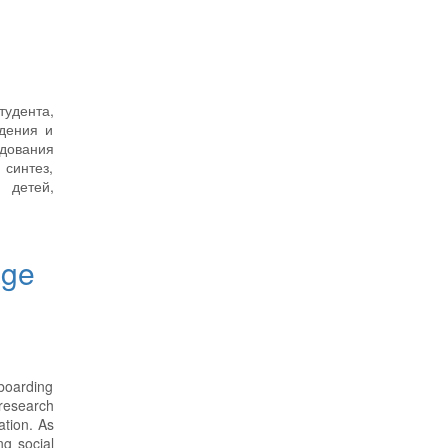
тудента,
ждения и
едования
 синтез,
 детей,
age
 boarding
 research
ation. As
ng social