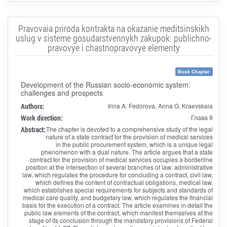
Pravovaia priroda kontrakta na okazanie meditsinskikh
uslug v sisteme gosudarstvennykh zakupok: publichno-
pravovye i chastnopravovye elementy
Book Chapter
Development of the Russian socio-economic system:
challenges and prospects
Authors:
Irina A. Fedorova, Anna G. Kraevskaia
Work direction:
Глава 9
Abstract:
The chapter is devoted to a comprehensive study of the legal
nature of a state contract for the provision of medical services
in the public procurement system, which is a unique legal
phenomenon with a dual nature. The article argues that a state
contract for the provision of medical services occupies a borderline
position at the intersection of several branches of law: administrative
law, which regulates the procedure for concluding a contract, civil law,
which defines the content of contractual obligations, medical law,
which establishes special requirements for subjects and standards of
medical care quality, and budgetary law, which regulates the financial
basis for the execution of a contract. The article examines in detail the
public law elements of the contract, which manifest themselves at the
stage of its conclusion through the mandatory provisions of Federal