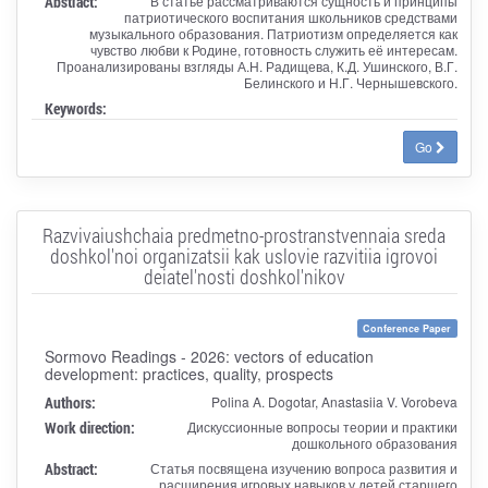
Abstract:
В статье рассматриваются сущность и принципы
патриотического воспитания школьников средствами
музыкального образования. Патриотизм определяется как
чувство любви к Родине, готовность служить её интересам.
Проанализированы взгляды А.Н. Радищева, К.Д. Ушинского, В.Г.
Белинского и Н.Г. Чернышевского.
Keywords:
Go
Razvivaiushchaia predmetno-prostranstvennaia sreda
doshkol'noi organizatsii kak uslovie razvitiia igrovoi
deiatel'nosti doshkol'nikov
Conference Paper
Sormovo Readings - 2026: vectors of education
development: practices, quality, prospects
Authors:
Polina A. Dogotar, Anastasiia V. Vorobeva
Work direction:
Дискуссионные вопросы теории и практики
дошкольного образования
Abstract:
Статья посвящена изучению вопроса развития и
расширения игровых навыков у детей старшего