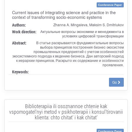
Conference Paper
Current issues of integrating science and practice in the
context of transforming socio-economic systems
Authors:
Zhanna A. Mingaleva, Maksim S. Dmitriukov
Work direction:
Актуальные вопросы экономики и менеджмента в
условиях цифровой трансформации
Abstract:
В статье раскрываются фундаментальные вопросы
выбора принципов построения бизнес-экосистем
промышленных предприятий с учетом особенностей
экосистемного подхода к ведению бизнеса. Дан авторский подход
к иерархии принципов. Раскрыто их содержание и особенности
проявления.
Keywords:
Go
Biblioterapiia ili osoznannoe chtenie kak
vspomogatel'nyi metod v psikhoterapii i konsul'tirovanii
klienta: chto chitat' i kak chitat'
Conference Paper