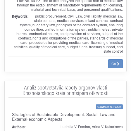
Law No. 44-FZ. The article analyzes the special role of medical law
through the establishment of mandatory requirements for licensing,
material and technical base, and personnel qualifications.
Keywords:
public procurement, Civil Law, civil liability, medical law,
state contract, medical services, mixed contract, contract
system, budgetary law, principles of the contract system, ensuring
competition, unified information system, public interest, private
interest, contractual nature, paid provision of services, subject of the
contract, rights and obligations of the parties, standards of medical
care, procedures for providing medical care, licensing of medical
activities, quality of medical care, budget funds, treasury support, and
state control
Go
Analiz sootvetstviia raboty organov vlasti
Krasnoiarskogo kraia printsipam otkrytosti
Conference Paper
Strategies of Sustainable Development: Social, Law and
External-economic Aspects
Authors:
Liudmila V. Fomina, Arina V. Kukartseva