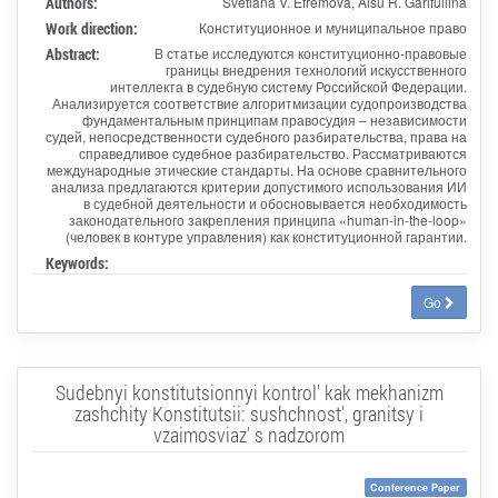
Authors:
Svetlana V. Efremova, Alsu R. Garifullina
Work direction:
Конституционное и муниципальное право
Abstract:
В статье исследуются конституционно-правовые
границы внедрения технологий искусственного
интеллекта в судебную систему Российской Федерации.
Анализируется соответствие алгоритмизации судопроизводства
фундаментальным принципам правосудия – независимости
судей, непосредственности судебного разбирательства, права на
справедливое судебное разбирательство. Рассматриваются
международные этические стандарты. На основе сравнительного
анализа предлагаются критерии допустимого использования ИИ
в судебной деятельности и обосновывается необходимость
законодательного закрепления принципа «human-in-the-loop»
(человек в контуре управления) как конституционной гарантии.
Keywords:
Go
Sudebnyi konstitutsionnyi kontrol' kak mekhanizm
zashchity Konstitutsii: sushchnost', granitsy i
vzaimosviaz' s nadzorom
Conference Paper