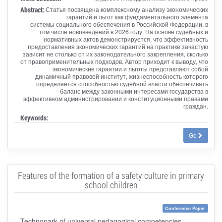
Abstract:
Статья посвящена комплексному анализу экономических
гарантий и льгот как фундаментального элемента
системы социального обеспечения в Российской Федерации, в
том числе нововведений в 2026 году. На основе судебных и
нормативных актов демонстрируется, что эффективность
предоставления экономических гарантий на практике зачастую
зависит не столько от их законодательного закрепления, сколько
от правоприменительных подходов. Автор приходит к выводу, что
экономические гарантии и льготы представляют собой
динамичный правовой институт, жизнеспособность которого
определяется способностью судебной власти обеспечивать
баланс между законными интересами государства в
эффективном администрировании и конституционными правами
граждан.
Keywords:
Go
Features of the formation of a safety culture in primary
school children
Conference Paper
Technopark of universal pedagogical competencies