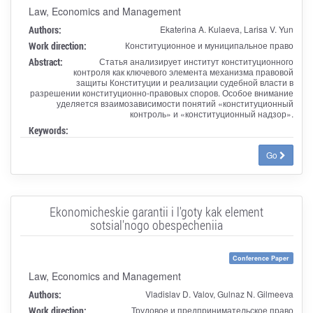
Law, Economics and Management
Authors:
Ekaterina A. Kulaeva, Larisa V. Yun
Work direction:
Конституционное и муниципальное право
Abstract:
Статья анализирует институт конституционного
контроля как ключевого элемента механизма правовой
защиты Конституции и реализации судебной власти в
разрешении конституционно-правовых споров. Особое внимание
уделяется взаимозависимости понятий «конституционный
контроль» и «конституционный надзор».
Keywords:
Go
Ekonomicheskie garantii i l'goty kak element
sotsial'nogo obespecheniia
Conference Paper
Law, Economics and Management
Authors:
Vladislav D. Valov, Gulnaz N. Gilmeeva
Work direction:
Трудовое и предпринимательское право