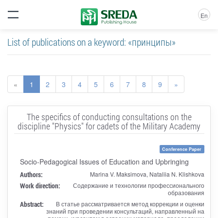
En
List of publications on a keyword: «принципы»
«
1
2
3
4
5
6
7
8
9
»
The specifics of conducting consultations on the
discipline "Physics" for cadets of the Military Academy
Conference Paper
Socio-Pedagogical Issues of Education and Upbringing
Authors:
Marina V. Maksimova, Nataliia N. Klishkova
Work direction:
Содержание и технологии профессионального
образования
Abstract:
В статье рассматривается метод коррекции и оценки
знаний при проведении консультаций, направленный на