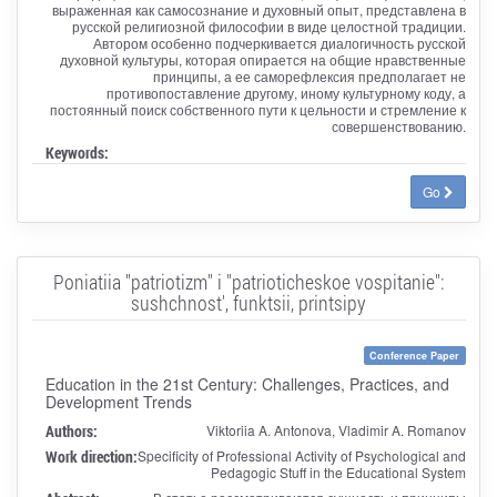
выраженная как самосознание и духовный опыт, представлена в
русской религиозной философии в виде целостной традиции.
Автором особенно подчеркивается диалогичность русской
духовной культуры, которая опирается на общие нравственные
принципы, а ее саморефлексия предполагает не
противопоставление другому, иному культурному коду, а
постоянный поиск собственного пути к цельности и стремление к
совершенствованию.
Keywords:
Go
Poniatiia "patriotizm" i "patrioticheskoe vospitanie":
sushchnost', funktsii, printsipy
Conference Paper
Education in the 21st Century: Challenges, Practices, and
Development Trends
Authors:
Viktoriia A. Antonova, Vladimir A. Romanov
Work direction:
Specificity of Professional Activity of Psychological and
Pedagogic Stuff in the Educational System