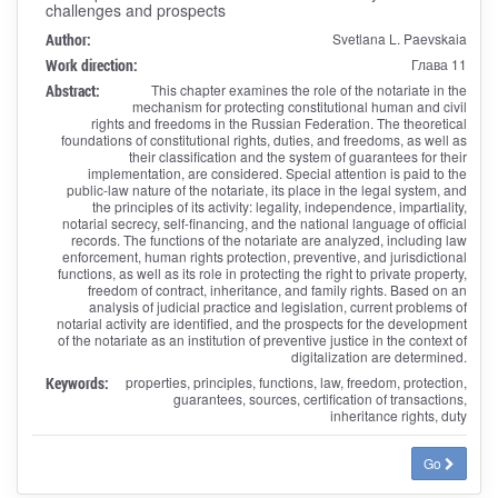
challenges and prospects
Author:
Svetlana L. Paevskaia
Work direction:
Глава 11
Abstract:
This chapter examines the role of the notariate in the
mechanism for protecting constitutional human and civil
rights and freedoms in the Russian Federation. The theoretical
foundations of constitutional rights, duties, and freedoms, as well as
their classification and the system of guarantees for their
implementation, are considered. Special attention is paid to the
public-law nature of the notariate, its place in the legal system, and
the principles of its activity: legality, independence, impartiality,
notarial secrecy, self-financing, and the national language of official
records. The functions of the notariate are analyzed, including law
enforcement, human rights protection, preventive, and jurisdictional
functions, as well as its role in protecting the right to private property,
freedom of contract, inheritance, and family rights. Based on an
analysis of judicial practice and legislation, current problems of
notarial activity are identified, and the prospects for the development
of the notariate as an institution of preventive justice in the context of
digitalization are determined.
Keywords:
properties, principles, functions, law, freedom, protection,
guarantees, sources, certification of transactions,
inheritance rights, duty
Go