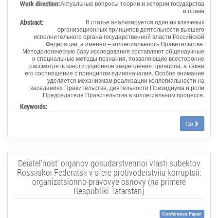
Work direction:
Актуальные вопросы теории и истории государства
и права
Abstract:
В статье анализируется один из ключевых
организационных принципов деятельности высшего
исполнительного органа государственной власти Российской
Федерации, а именно – коллегиальность Правительства.
Методологическую базу исследования составляют общенаучные
и специальные методы познания, позволяющие всесторонне
рассмотреть конституционное закрепление принципа, а также
его соотношение с принципом единоначалия. Особое внимание
уделяется механизмам реализации коллегиальности на
заседаниях Правительства, деятельности Президиума и роли
Председателя Правительства в коллегиальном процессе.
Keywords:
Go
Deiatel'nost' organov gosudarstvennoi vlasti subektov
Rossiiskoi Federatsii v sfere protivodeistviia korruptsii:
organizatsionno-pravovye osnovy (na primere
Respubliki Tatarstan)
Conference Paper