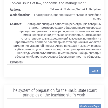
Topical issues of law, economic and management
Authors:
Tatiana A. Riabova, Sergei A. Baryshev
Work direction:
Гражданское, предпринимательское и семейное
право
Abstract:
Автор анализирует запрет на регистрацию товарных
знаков, противоречащих общественным интересам,
принципам гуманности и морали, его исторические корни и
имеющееся законодательное закрепление. Отмечается
отсутствие легальных дефиниций ключевых понятий и на
практическом примере рассматривается оценочный характер
применения указанной нормы. Автор приходит к выводу, о риске
субъективного усмотрения экспертизы при оценке значения и
необходимости объективной и мотивированной фильтрации
обозначений, противоречащих базовым ценностям общества.
Keywords:
Go
The system of preparation for the Basic State Exam:
principles of the teaching staff’s work
Conference Paper