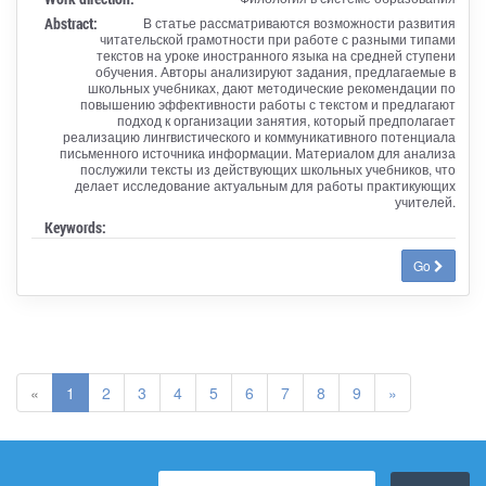
Abstract:
В статье рассматриваются возможности развития
читательской грамотности при работе с разными типами
текстов на уроке иностранного языка на средней ступени
обучения. Авторы анализируют задания, предлагаемые в
школьных учебниках, дают методические рекомендации по
повышению эффективности работы с текстом и предлагают
подход к организации занятия, который предполагает
реализацию лингвистического и коммуникативного потенциала
письменного источника информации. Материалом для анализа
послужили тексты из действующих школьных учебников, что
делает исследование актуальным для работы практикующих
учителей.
Keywords:
Go
«
1
2
3
4
5
6
7
8
9
»