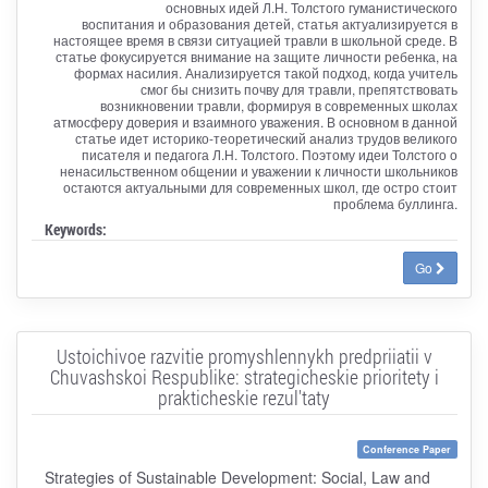
основных идей Л.Н. Толстого гуманистического
воспитания и образования детей, статья актуализируется в
настоящее время в связи ситуацией травли в школьной среде. В
статье фокусируется внимание на защите личности ребенка, на
формах насилия. Анализируется такой подход, когда учитель
смог бы снизить почву для травли, препятствовать
возникновении травли, формируя в современных школах
атмосферу доверия и взаимного уважения. В основном в данной
статье идет историко-теоретический анализ трудов великого
писателя и педагога Л.Н. Толстого. Поэтому идеи Толстого о
ненасильственном общении и уважении к личности школьников
остаются актуальными для современных школ, где остро стоит
проблема буллинга.
Keywords:
Go
Ustoichivoe razvitie promyshlennykh predpriiatii v
Chuvashskoi Respublike: strategicheskie prioritety i
prakticheskie rezul'taty
Conference Paper
Strategies of Sustainable Development: Social, Law and