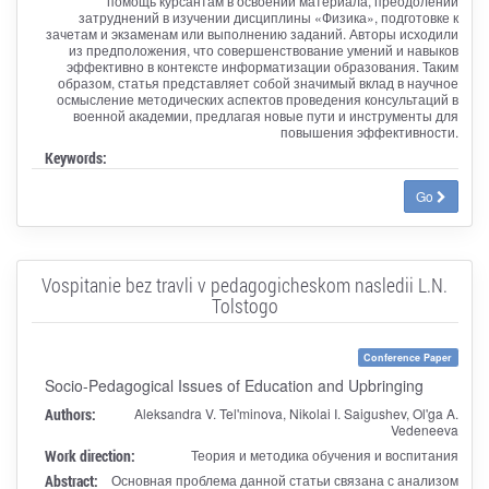
помощь курсантам в освоении материала, преодолении
затруднений в изучении дисциплины «Физика», подготовке к
зачетам и экзаменам или выполнению заданий. Авторы исходили
из предположения, что совершенствование умений и навыков
эффективно в контексте информатизации образования. Таким
образом, статья представляет собой значимый вклад в научное
осмысление методических аспектов проведения консультаций в
военной академии, предлагая новые пути и инструменты для
повышения эффективности.
Keywords:
Go
Vospitanie bez travli v pedagogicheskom nasledii L.N.
Tolstogo
Conference Paper
Socio-Pedagogical Issues of Education and Upbringing
Authors:
Aleksandra V. Tel'minova, Nikolai I. Saigushev, Ol'ga A.
Vedeneeva
Work direction:
Теория и методика обучения и воспитания
Abstract:
Основная проблема данной статьи связана с анализом