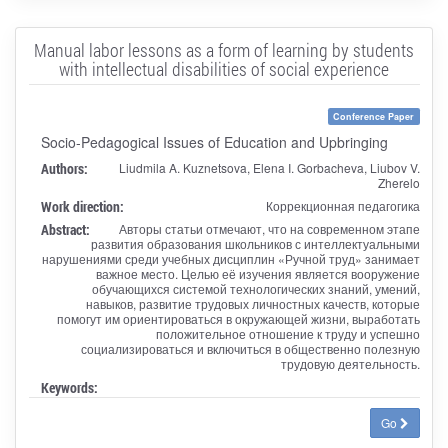
Manual labor lessons as a form of learning by students
with intellectual disabilities of social experience
Conference Paper
Socio-Pedagogical Issues of Education and Upbringing
Authors:
Liudmila A. Kuznetsova, Elena I. Gorbacheva, Liubov V.
Zherelo
Work direction:
Коррекционная педагогика
Abstract:
Авторы статьи отмечают, что на современном этапе
развития образования школьников с интеллектуальными
нарушениями среди учебных дисциплин «Ручной труд» занимает
важное место. Целью её изучения является вооружение
обучающихся системой технологических знаний, умений,
навыков, развитие трудовых личностных качеств, которые
помогут им ориентироваться в окружающей жизни, выработать
положительное отношение к труду и успешно
социализироваться и включиться в общественно полезную
трудовую деятельность.
Keywords:
Go