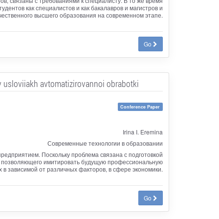
, связаны с требованиями к специалисту. В то же время
тудентов как специалистов и как бакалавров и магистров и
чественного высшего образования на современном этапе.
Go
v usloviiakh avtomatizirovannoi obrabotki
Conference Paper
Irina I. Eremina
Современные технологии в образовании
едприятием. Поскольку проблема связана с подготовкой
Т, позволяющего имитировать будущую профессиональную
 в зависимой от различных факторов, в сфере экономики.
Go