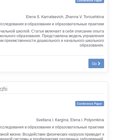
Conference Paper
Elena S. Karnatsevich, Zhanna V. Toniushkina
сследования в образовании и образовательные практики
альной школой. Статья включает в себя описание опыта
школьного образования. Представлена модель управления
ом преемственности дошкольного и начального школьного
образования.
Go
ezhi
Conference Paper
Svetlana I. Kargina, Elena I. Potyomkina
сследования в образовании и образовательные практики
вной жизни. Воздействие физических нагрузок приводит к
мунной системы и профилактике различных заболеваний.