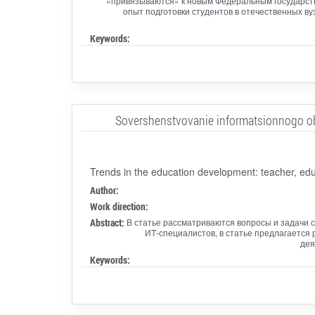
«привязываются» к новым Федеральным государстве
опыт подготовки студентов в отечественных вуз
Keywords:
Sovershenstvovanie informatsionnogo obes
Trends in the education development: teacher, edu
Author:
Work direction:
Abstract:
В статье рассматриваются вопросы и задачи
ИТ-специалистов, в статье предлагаетс
дея
Keywords: