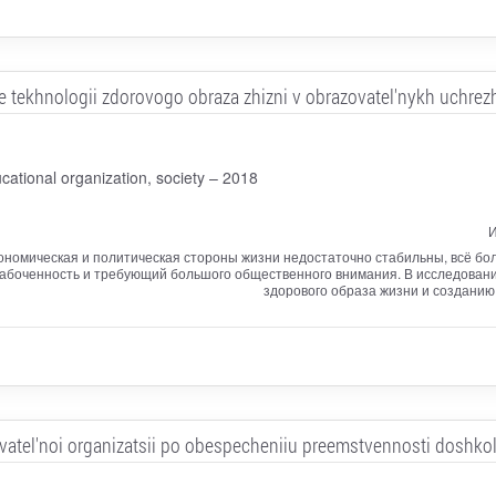
e tekhnologii zdorovogo obraza zhizni v obrazovatel'nykh uchrez
cational organization, society – 2018
И
кономическая и политическая стороны жизни недостаточно стабильны, всё бол
абоченность и требующий большого общественного внимания. В исследовани
здорового образа жизни и создани
zovatel'noi organizatsii po obespecheniiu preemstvennosti doshko