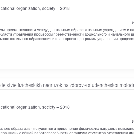
cational organization, society – 2018
И
емы преемственности между дошкольным образовательным учреждением и нач
области управления процессом преемственности дошкольного и начального 
ьного школьного образования и план-проект программы управления процесс
deistvie fizicheskikh nagruzok na zdorov'e studencheskoi molod
cational organization, society – 2018
И
ного образа жизни студентов и применение физических нагрузок в повседне
, повышению общей работоспособности организма студентов, укреплению им