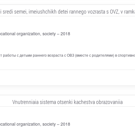
i sredi semei, imeiushchikh detei rannego vozrasta s OVZ, v ramkak
cational organization, society – 2018
т работы с детьми раннего возраста с ОВЗ (вместе с родителями) в спортив
Vnutrenniaia sistema otsenki kachestva obrazovaniia
cational organization, society – 2018