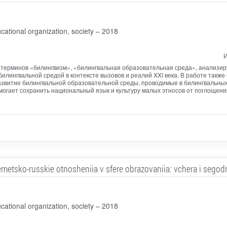
cational organization, society – 2018
И
 терминов «билингвизм», «билингвальная образовательная среда», анализи
билингвальной средой в контексте вызовов и реалий XXI века. В работе такж
звитие билингвальной образовательной среды, проводимые в билингвальных
омогает сохранить национальный язык и культуру малых этносов от поглощен
metsko-russkie otnosheniia v sfere obrazovaniia: vchera i segod
cational organization, society – 2018