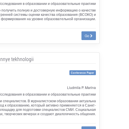
сследования в образовании и образовательные практики
но получить полную и достоверную информацию о качестве
тренней системы оценки качества образования (ВСОКО) и
 формирования на уровне образовательной организации.
Go
nnye tekhnologii
Conference Paper
Liudmila P. Marina
сследования в образовании и образовательные практики
и специалистов. В журналистском образовании актуальна
д к образованию, который активно применяется в Санкт-
 площадку для подготовки специалистов СМИ. Социальная
х, творческих вечерах и создают диалогичность общения.