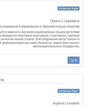
Conference Paper
Oksana V. Legostaeva
сследования в образовании и образовательные практики
руется важность изучения национальных языков жителями
е освещаются некоторые культурные, спортивные, научные
 регионах нашей страны. В исследовании автор пришел к
ия доминирующим (русским) языком на территории нашего
многонационального государства.
Go
nia
Conference Paper
Angelina I. Dubskikh