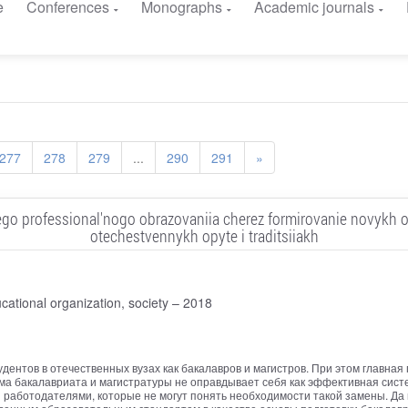
e
Conferences
Monographs
Academic journals
277
278
279
...
290
291
»
ego professional'nogo obrazovaniia cherez formirovanie novykh 
otechestvennykh opyte i traditsiiakh
cational organization, society – 2018
дентов в отечественных вузах как бакалавров и магистров. При этом главная
а бакалавриата и магистратуры не оправдывает себя как эффективная систе
ни работодателями, которые не могут понять необходимости такой замены. Д