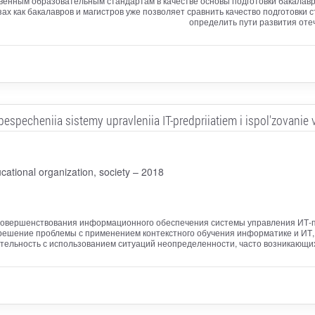
нным образовательным стандартам в качестве основы подготовки бакалавров
ах как бакалавров и магистров уже позволяет сравнить качество подготовки с
определить пути развития оте
pecheniia sistemy upravleniia IT-predpriiatiem i ispol'zovanie 
cational organization, society – 2018
 совершенствования информационного обеспечения системы управления ИТ-пр
я решение проблемы с применением контекстного обучения информатике и И
тельность с использованием ситуаций неопределенности, часто возникающих