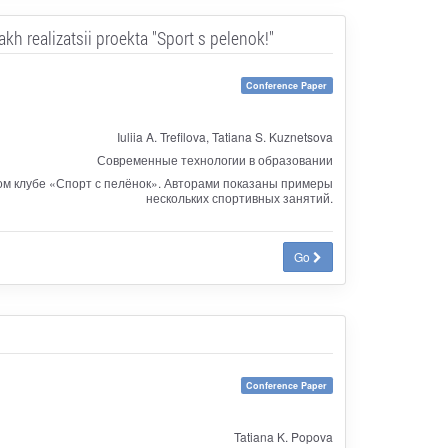
h realizatsii proekta "Sport s pelenok!"
Conference Paper
Iuliia A. Trefilova, Tatiana S. Kuznetsova
Современные технологии в образовании
ном клубе «Спорт с пелёнок». Авторами показаны примеры
нескольких спортивных занятий.
Go
Conference Paper
Tatiana K. Popova