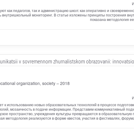
И
уют как педагогов, так и администрацию школ: как оперативно и своевремен
ть внутришкольный мониторинг. В статье изложены принципы построения вну
показана методология ее
unikatsii v sovremennom zhurnalistskom obrazovanii: innovatsio
cational organization, society – 2018
И
т к использованию новых образовательных технологий в процессе подготовк
огий, мозаичность в подаче информации. Представим коммуникативный подхо
дское пространство, учреждения культуры превращаются в образовательную
ая методология реализуются в форме квестов, участия в фестивалях, форума