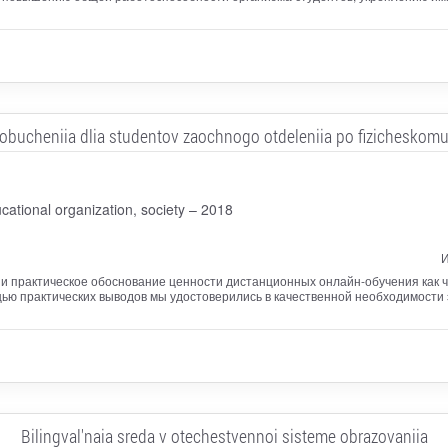
-obucheniia dlia studentov zaochnogo otdeleniia po fizicheskomu
cational organization, society – 2018
И
 и практическое обоснование ценности дистанционных онлайн-обучения как 
ью практических выводов мы удостоверились в качественной необходимости 
Bilingval'naia sreda v otechestvennoi sisteme obrazovaniia