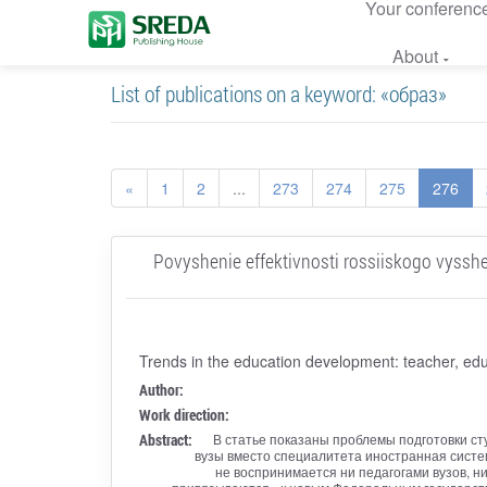
Your conferenc
About
List of publications on a keyword: «образ»
«
1
2
...
273
274
275
276
Povyshenie effektivnosti rossiiskogo vyssh
Trends in the education development: teacher, edu
Author:
Work direction:
Abstract:
В статье показаны проблемы подготовки сту
вузы вместо специалитета иностранная систем
не воспринимается ни педагогами вузов, 