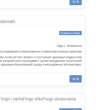
Go
hdeniiakh
Conference Paper
Olga L. Khabarova
сследования в образовании и образовательные практики
ее остро встает вопрос о состоянии здоровья подростков
и разработана программа с целью внедрения технологий
ю здоровьесберегающей среды в молодёжных коллективах.
Go
l'nogo i nachal'nogo shkol'nogo obrazovaniia