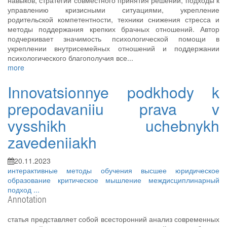
навыков, стратегии совместного принятия решений, подходы к
управлению кризисными ситуациями, укрепление
родительской компетентности, техники снижения стресса и
методы поддержания крепких брачных отношений. Автор
подчеркивает значимость психологической помощи в
укреплении внутрисемейных отношений и поддержании
психологического благополучия все...
more
Innovatsionnye podkhody k
prepodavaniiu prava v
vysshikh uchebnykh
zavedeniiakh
20.11.2023
интерактивные методы обучения
высшее юридическое
образование
критическое мышление
междисциплинарный
подход
...
Annotation
статья представляет собой всесторонний анализ современных