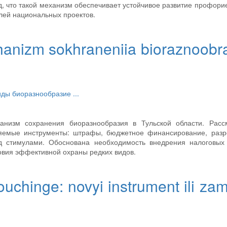
, что такой механизм обеспечивает устойчивое развитие профори
лей национальных проектов.
anizm sokhraneniia bioraznoobra
виды
биоразнообразие
...
ханизм сохранения биоразнообразия в Тульской области. Расс
няемые инструменты: штрафы, бюджетное финансирование, разр
 стимулами. Обоснована необходимость внедрения налоговых 
овия эффективной охраны редких видов.
kouchinge: novyi instrument ili z