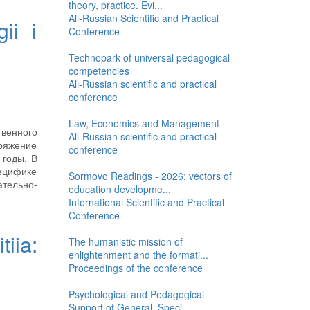
theory, practice. Evi...
All-Russian Scientific and Practical
ii i
Conference
Technopark of universal pedagogical
competencies
All-Russian scientific and practical
conference
Law, Economics and Management
венного
All-Russian scientific and practical
ряжение
conference
 годы. В
ецифике
Sormovo Readings - 2026: vectors of
тельно-
education developme...
International Scientific and Practical
Conference
iia:
The humanistic mission of
enlightenment and the formati...
Proceedings of the conference
Psychological and Pedagogical
Support of General, Speci...