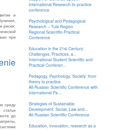
International Research-to-practice
conference
витие и
бучения,
Psychological and Pedagogical
е риски:
Research – Tula Region
ической
Regional Scientific-Practical
лько при
Conference
Education in the 21st Century:
Challenges, Practices, a...
enie
International Student Scientific and
Practical Conferen...
Pedagogy, Psychology, Society: from
theory to practice
All-Russian Scientific Conference with
International Pa...
Strategies of Sustainable
ую среду
Development: Social, Law and...
 статье
All-Russian Scientific Conference
мента до
апреты,
Education, innovation, research as a
 системе