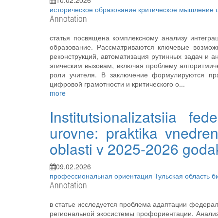
10.02.2026
историческое образование
критическое мышление
Annotation
статья посвящена комплексному анализу интеграц
образование. Рассматриваются ключевые возможн
реконструкций, автоматизация рутинных задач и 
этическим вызовам, включая проблему алгоритми
роли учителя. В заключение формулируются пр
цифровой грамотности и критического о...
more
Institutsionalizatsiia f
urovne: praktika vnedren
oblasti v 2025-2026 goda
09.02.2026
профессиональная ориентация
Тульская область
б
Annotation
в статье исследуется проблема адаптации федераль
региональной экосистемы профориентации. Анализ