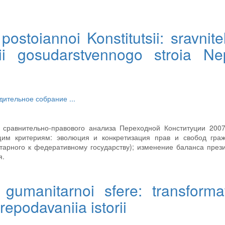
stoiannoi Konstitutsii: sravnitel
sii gosudarstvennogo stroia Ne
дительное собрание
...
 сравнительно-правового анализа Переходной Конституции 200
им критериям: эволюция и конкретизация прав и свобод граж
тарного к федеративному государству); изменение баланса през
я.
v gumanitarnoi sfere: transformat
repodavaniia istorii