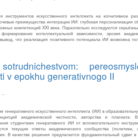
я инструментов искусственного интеллекта на когнитивное раз
ючевые преимущества интеграции ИИ: глубокая персонализация о
ложных компетенций XXI века. Параллельно исследуются серьёзны
 формирование интеллектуальной зависимости, эрозия академ
вывод, что реализация позитивного потенциала ИИ возможна то
otrudnichestvom: pereosmysl
i v epokhu generativnogo II
е
...
ие генеративного искусственного интеллекта (ИИ) в образовательн
нцепций академической честности, авторства и плагиата. В
ания студентами генеративного ИИ от вспомогательного инстру
тся текущие ответы академического сообщества (политики, з
ия. В качестве решения предлагается фундаментальный сдвиг в