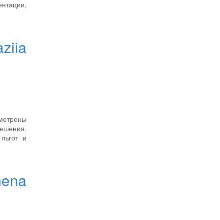
ентации,
ziia
мотрены
ешения.
льгот и
amena