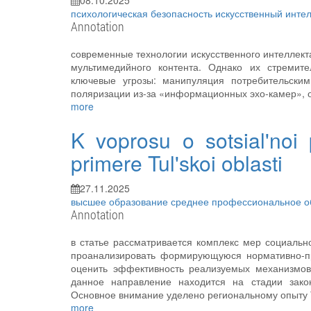
08.10.2025
психологическая безопасность
искусственный инте
Annotation
современные технологии искусственного интеллект
мультимедийного контента. Однако их стремите
ключевые угрозы: манипуляция потребительски
поляризации из-за «информационных эхо-камер»,
more
K voprosu o sotsial'noi
primere Tul'skoi oblasti
27.11.2025
высшее образование
среднее профессиональное 
Annotation
в статье рассматривается комплекс мер социальн
проанализировать формирующуюся нормативно-пр
оценить эффективность реализуемых механизмов
данное направление находится на стадии зако
Основное внимание уделено региональному опыту 
more