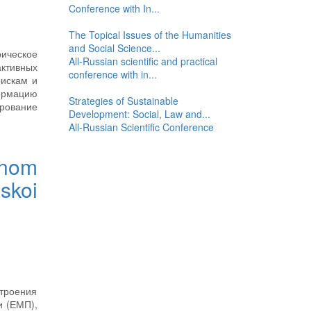
Conference with In...
The Topical Issues of the Humanities
and Social Science...
рическое
All-Russian scientific and practical
активных
conference with in...
рискам и
формацию
Strategies of Sustainable
рование
Development: Social, Law and...
All-Russian Scientific Conference
'nom
skoi
строения
и (ЕМП),