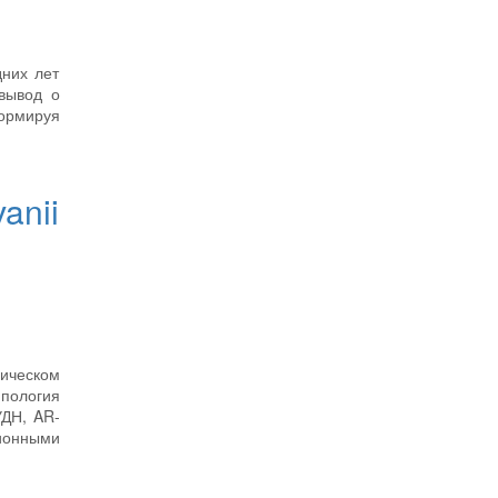
дних лет
вывод о
ормируя
anii
ическом
ипология
УДН, AR-
ционными