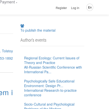
Payment
En
Register
Log in
To publish the material
Author's events
. Tolstoy
Regional Ecology: Current Issues of
53-1892
Theory and Practice
All-Russian Scientific Conference with
International Pa...
Psychologically Safe Educational
Environment: Design Pr...
em i
International Research-to-practice
conference
Socio-Cultural and Psychological
Problems of the Modern...