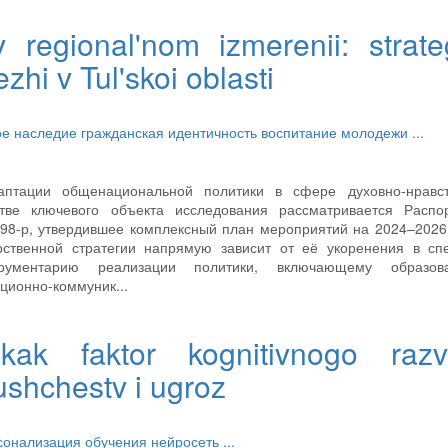
v regional'nom izmerenii: strateg
zhi v Tul'skoi oblasti
ое наследие
гражданская идентичность
воспитание молодежи
...
аптации общенациональной политики в сфере духовно-нравст
тве ключевого объекта исследования рассматривается Распо
498-р, утвердившее комплексный план мероприятий на 2024–2026
арственной стратегии напрямую зависит от её укоренения в сп
ументарию реализации политики, включающему образова
ционно-коммуник...
 kak faktor kognitivnogo razvit
ushchestv i ugroz
сонализация обучения
нейросеть
...