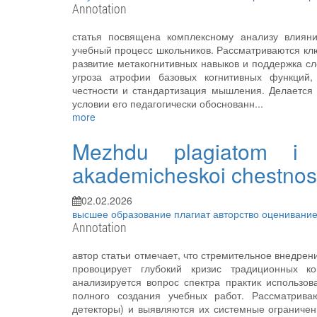
Annotation
статья посвящена комплексному анализу влияни
учебный процесс школьников. Рассматриваются кл
развитие метакогнитивных навыков и поддержка с
угроза атрофии базовых когнитивных функций,
честности и стандартизация мышления. Делается 
условии его педагогически обоснованн...
more
Mezhdu plagiatom i s
akademicheskoi chestnost
02.02.2026
высшее образование
плагиат
авторство
оценивани
Annotation
автор статьи отмечает, что стремительное внедрен
провоцирует глубокий кризис традиционных ко
анализируется вопрос спектра практик использов
полного создания учебных работ. Рассматриваю
детекторы) и выявляются их системные ограничен