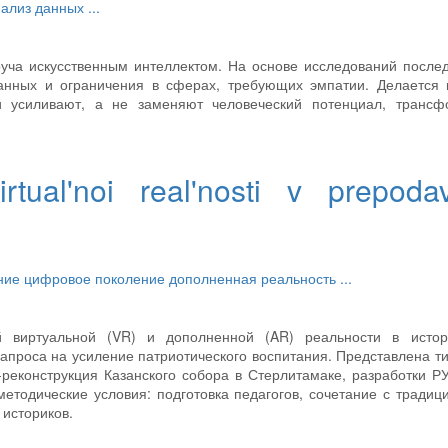
нализ данных
...
оуча искусственным интеллектом. На основе исследований после
анных и ограничения в сферах, требующих эмпатии. Делается 
и усиливают, а не заменяют человеческий потенциал, трансф
irtual'noi real'nosti v prepodav
ание
цифровое поколение
дополненная реальность
...
й виртуальной (VR) и дополненной (AR) реальности в истор
запроса на усиление патриотического воспитания. Представлена т
-реконструкция Казанского собора в Стерлитамаке, разработки Р
етодические условия: подготовка педагогов, сочетание с тради
 историков.