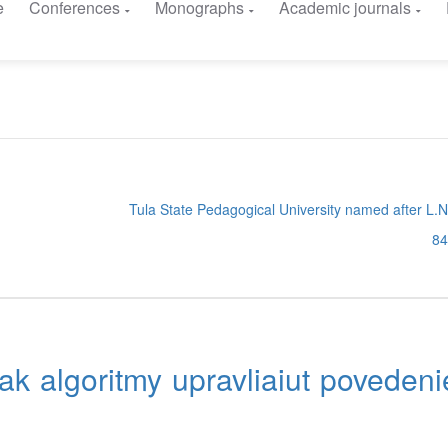
e
Conferences
Monographs
Academic journals
Tula State Pedagogical University named after L.N
84
kak algoritmy upravliaiut povedeni