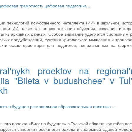
цифровая грамотность
цифровая педагогика
...
ии технологий искусственного интеллекта (ИИ) в школьное исто
ости ИИ, такие как персонализация обучения, создание интер
анализ архивных данных. Особое внимание уделяется системным 
ческих предубеждений, сужения критического мышления и транс
актические ориентиры для педагогов, направленные на форми
ederal'nykh proektov na regional
iia "Bileta v budushchee" v Tul'
kh
илет в будущее
региональная образовательная политика
...
ного проекта «Билет в будущее» в Тульской области как кейса по
ируется синергия проектного подхода и системной Единой модел