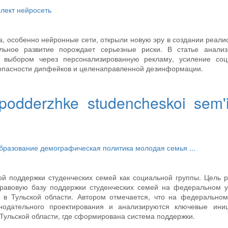
ллект
нейросеть
а, особенно нейронные сети, открыли новую эру в создании реали
льное развитие порождает серьезные риски. В статье анализ
м выбором через персонализированную рекламу, усиление соц
 опасности дипфейков и целенаправленной дезинформации.
 podderzhke studencheskoi sem'
образование
демографическая политика
молодая семья
...
ой поддержки студенческих семей как социальной группы. Цель 
авовую базу поддержки студенческих семей на федеральном у
 в Тульской области. Автором отмечается, что на федеральном
нодательного проектирования и анализируются ключевые иниц
Тульской области, где сформирована система поддержки.